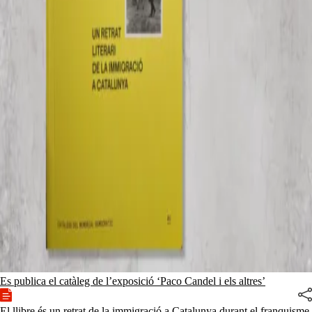
Es publica el catàleg de l’exposició ‘Paco Candel i els altres’
El llibre és un retrat de la immigració a Catalunya durant el franquisme