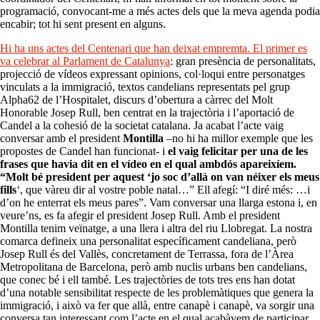
programació, convocant-me a més actes dels que la meva agenda podia
encabir; tot hi sent present en alguns.
Hi ha uns actes del Centenari que han deixat empremta. El primer es
va celebrar al Parlament de Catalunya
: gran presència de personalitats,
projecció de vídeos expressant opinions, col·loqui entre personatges
vinculats a la immigració, textos candelians representats pel grup
Alpha62 de l’Hospitalet, discurs d’obertura a càrrec del Molt
Honorable Josep Rull, ben centrat en la trajectòria i l’aportació de
Candel a la cohesió de la societat catalana. Ja acabat l’acte vaig
conversar amb el president
Montilla
–no hi ha millor exemple que les
propostes de Candel han funcionat- i
el vaig felicitar per una de les
frases que havia dit en el vídeo en el qual ambdós apareixíem.
“Molt bé president per aquest ‘jo soc d’allà on van néixer els meus
fills
‘, que vàreu dir al vostre poble natal…” Ell afegí: “I diré més: …i
d’on he enterrat els meus pares”. Vam conversar una llarga estona i, en
veure’ns, es fa afegir el president Josep Rull. Amb el president
Montilla tenim veïnatge, a una llera i altra del riu Llobregat. La nostra
comarca defineix una personalitat específicament candeliana, però
Josep Rull és del Vallès, concretament de Terrassa, fora de l’Àrea
Metropolitana de Barcelona, però amb nuclis urbans ben candelians,
que conec bé i ell també. Les trajectòries de tots tres ens han dotat
d’una notable sensibilitat respecte de les problemàtiques que genera la
immigració, i això va fer que allà, entre canapè i canapè, va sorgir una
conversa tan interessant com l’acte en el qual acabàvem de participar.