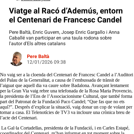
Viatge al Racó d’Ademús, entorn
el Centenari de Francesc Candel
Pere Baltà, Enric Guvern, Josep Enric Gargallo i Anna
Caballé van participar en una taula rodona sobre
l'autor d'Els altres catalans
Pere Baltà
12/01/2026 09:38
No vaig ser a la cloenda del Centenari de Francesc Candel a l’Auditori
del Palau de la Generalitat, a causa de l’embussada de trànsit de
l’aiguat que aquell dia va caure sobre Badalona. Avançant lentament
per la Gran Via vaig rebre una telefonada de la Rosa Maria Provencio,
la presidenta de l’Ens de l’Associacionisme Cultural, que també forma
part del Patronat de la Fundació Paco Candel; “Que fas que no ets
aquí?”. Després d’explicar la situació, vaig donar un cop de volant per
tornar a casa. El Telenotícies de TV3 va incloure una crònica breu de
l’acte del Centenari.
La Gal·la Cortadellas, presidenta de la Fundació, i en Carles Estapé,
coordinador del Centenari, m’han informat en tot moment sobre la