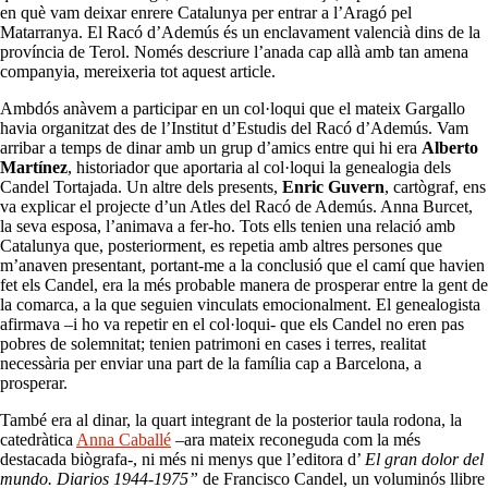
en què vam deixar enrere Catalunya per entrar a l’Aragó pel
Matarranya. El Racó d’Ademús és un enclavament valencià dins de la
província de Terol. Només descriure l’anada cap allà amb tan amena
companyia, mereixeria tot aquest article.
Ambdós anàvem a participar en un col·loqui que el mateix Gargallo
havia organitzat des de l’Institut d’Estudis del Racó d’Ademús. Vam
arribar a temps de dinar amb un grup d’amics entre qui hi era
Alberto
Martínez
, historiador que aportaria al col·loqui la genealogia dels
Candel Tortajada. Un altre dels presents,
Enric Guvern
, cartògraf, ens
va explicar el projecte d’un Atles del Racó de Ademús. Anna Burcet,
la seva esposa, l’animava a fer-ho. Tots ells tenien una relació amb
Catalunya que, posteriorment, es repetia amb altres persones que
m’anaven presentant, portant-me a la conclusió que el camí que havien
fet els Candel, era la més probable manera de prosperar entre la gent de
la comarca, a la que seguien vinculats emocionalment. El genealogista
afirmava –i ho va repetir en el col·loqui- que els Candel no eren pas
pobres de solemnitat; tenien patrimoni en cases i terres, realitat
necessària per enviar una part de la família cap a Barcelona, a
prosperar.
També era al dinar, la quart integrant de la posterior taula rodona, la
catedràtica
Anna Caballé
–ara mateix reconeguda com la més
destacada biògrafa-, ni més ni menys que l’editora d’
El gran dolor del
mundo. Diarios 1944-1975”
de Francisco Candel, un voluminós llibre