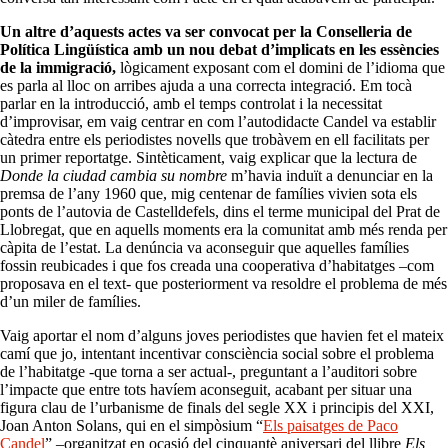
Un altre d’aquests actes va ser convocat per la Conselleria de
Política Lingüística amb un nou debat d’implicats en les essències
de la immigració,
lògicament exposant com el domini de l’idioma que
es parla al lloc on arribes ajuda a una correcta integració. Em tocà
parlar en la introducció, amb el temps controlat i la necessitat
d’improvisar, em vaig centrar en com l’autodidacte Candel va establir
càtedra entre els periodistes novells que trobàvem en ell facilitats per
un primer reportatge. Sintèticament, vaig explicar que la lectura de
Donde la ciudad cambia su nombre
m’havia induït a denunciar en la
premsa de l’any 1960 que, mig centenar de famílies vivien sota els
ponts de l’autovia de Castelldefels, dins el terme municipal del Prat de
Llobregat, que en aquells moments era la comunitat amb més renda per
càpita de l’estat. La denúncia va aconseguir que aquelles famílies
fossin reubicades i que fos creada una cooperativa d’habitatges –com
proposava en el text- que posteriorment va resoldre el problema de més
d’un miler de famílies.
Vaig aportar el nom d’alguns joves periodistes que havien fet el mateix
camí que jo, intentant incentivar consciència social sobre el problema
de l’habitatge -que torna a ser actual-, preguntant a l’auditori sobre
l’impacte que entre tots havíem aconseguit, acabant per situar una
figura clau de l’urbanisme de finals del segle XX i principis del XXI,
Joan Anton Solans, qui en el simpòsium “
Els paisatges de Paco
Candel
” –organitzat en ocasió del cinquantè aniversari del llibre
Els