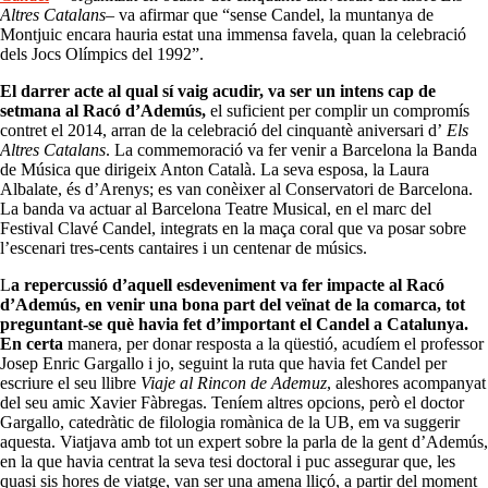
Altres Catalans
– va afirmar que “sense Candel, la muntanya de
Montjuic encara hauria estat una immensa favela, quan la celebració
dels Jocs Olímpics del 1992”.
El darrer acte al qual sí vaig acudir, va ser un intens cap de
setmana al Racó d’Ademús,
el suficient per complir un compromís
contret el 2014, arran de la celebració del cinquantè aniversari d’
Els
Altres Catalans
. La commemoració va fer venir a Barcelona la Banda
de Música que dirigeix Anton Català. La seva esposa, la Laura
Albalate, és d’Arenys; es van conèixer al Conservatori de Barcelona.
La banda va actuar al Barcelona Teatre Musical, en el marc del
Festival Clavé Candel, integrats en la maça coral que va posar sobre
l’escenari tres-cents cantaires i un centenar de músics.
L
a repercussió d’aquell esdeveniment va fer impacte al Racó
d’Ademús, en venir una bona part del veïnat de la comarca, tot
preguntant-se què havia fet d’important el Candel a Catalunya.
En certa
manera, per donar resposta a la qüestió, acudíem el professor
Josep Enric Gargallo i jo, seguint la ruta que havia fet Candel per
escriure el seu llibre
Viaje al Rincon de Ademuz
, aleshores acompanyat
del seu amic Xavier Fàbregas. Teníem altres opcions, però el doctor
Gargallo, catedràtic de filologia romànica de la UB, em va suggerir
aquesta. Viatjava amb tot un expert sobre la parla de la gent d’Ademús,
en la que havia centrat la seva tesi doctoral i puc assegurar que, les
quasi sis hores de viatge, van ser una amena lliçó, a partir del moment