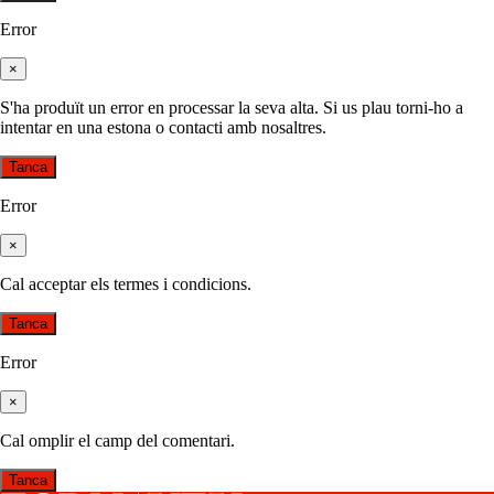
Error
×
S'ha produït un error en processar la seva alta. Si us plau torni-ho a
intentar en una estona o contacti amb nosaltres.
Tanca
Error
×
Cal acceptar els termes i condicions.
Tanca
Error
×
Cal omplir el camp del comentari.
Tanca