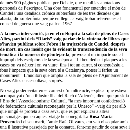
de més 900 pàgines publicat per Debate, que recull les anotacions
personals de l’escriptor. Una obra fonamental per entendre el món de
Candel i una detallada crònica subterrània de les tres dècades que
abasta, dic subterrània perquè en llegir-la vaig trobar referències al
consell de guerra que vaig patir el 1967.
A
la meva intervenció, ja en el col·loqui a la sala de plens de Cases
Altes, partint dels “Diaris” vaig parlar de la vintena de llibres que
s’havien publicat sobre l’obra i la trajectòria de Candel, després
de mort, un cas insòlit que fa evident la transcendència de la seva
temàtica i la manera de plantejar-la
, provocant un impacte social
impropi dels escriptors de la seva època. “Li heu dedicat plaques a les
cases on va néixer i on va viure, fins i tot un carrer, si coneguéssiu a
fons l’impacte que la seva obra té a Catalunya, potser li faríeu un
monument”. L’auditori que omplia la sala de plens de l’Ajuntament de
Cases Altes ens escoltava, sorprès.
No vaig poder evitar en el context d’un altre acte, explicar que estava
acompanyat d’una il·lustre filla del Racó d’Ademús, dient que presidia
l’Ens de l’Associacionisme Cultural, “la més important confederació
de federacions culturals reconeguda per la Unesco” –vaig dir per allò
que ningú és profeta a casa seva, que es pot explicar a altres
personatges que en aquest viatge he conegut. La
Rosa Maria
Provencio
i el seu marit, l’amic Rafa Olivares, em van obsequiar amb
una il·lustrativa passejada per la comarca, fent-me gaudir de casa seva i