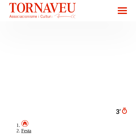
3′
Festa