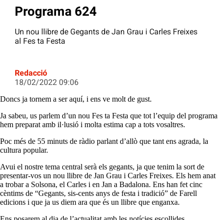
Programa 624
Un nou llibre de Gegants de Jan Grau i Carles Freixes
al Fes ta Festa
Redacció
18/02/2022 09:06
Doncs ja tornem a ser aquí, i ens ve molt de gust.
Ja sabeu, us parlem d’un nou Fes ta Festa que tot l’equip del programa
hem preparat amb il·lusió i molta estima cap a tots vosaltres.
Poc més de 55 minuts de ràdio parlant d’allò que tant ens agrada, la
cultura popular.
Avui el nostre tema central serà els gegants, ja que tenim la sort de
presentar-vos un nou llibre de Jan Grau i Carles Freixes. Els hem anat
a trobar a Solsona, el Carles i en Jan a Badalona. Ens han fet cinc
cèntims de “Gegants, sis-cents anys de festa i tradició” de Farell
edicions i que ja us diem ara que és un llibre que enganxa.
Ens posarem al dia de l’actualitat amb les notícies escollides,