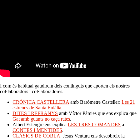
I com és habitual gaudirem dels continguts que aporten els nostres
col·laboradors i col·laboradores.
CRÒNICA CASTELLERA
amb Baròmetre Casteller:
Les 21
estrenes de Santa Eulàlia
.
DITES I REFRANYS
amb Víctor Pàmies que ens explica que
Gat amb guants no caça rates
.
Albert Estengre ens explica
LES TRES COMANDES
a
CONTES I MENTIDES
.
CLÀSICS DE COBLA
, Jesús Ventura ens descobreix la