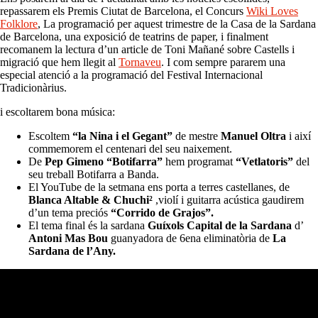
repassarem els Premis Ciutat de Barcelona, el Concurs
Wiki Loves
Folklore
, La programació per aquest trimestre de la Casa de la Sardana
de Barcelona, una exposició de teatrins de paper, i finalment
recomanem la lectura d’un article de Toni Mañané sobre Castells i
migració que hem llegit al
Tornaveu
. I com sempre pararem una
especial atenció a la programació del Festival Internacional
Tradicionàrius.
i escoltarem bona música:
Escoltem
“la Nina i el Gegant”
de mestre
Manuel Oltra
i així
commemorem el centenari del seu naixement.
De
Pep Gimeno “Botifarra”
hem programat
“Vetlatoris”
del
seu treball Botifarra a Banda.
El YouTube de la setmana ens porta a terres castellanes, de
Blanca Altable & Chuchi²
,violí i guitarra acústica gaudirem
d’un tema preciós
“Corrido de Grajos”.
El tema final és la sardana
Guíxols Capital de la Sardana
d’
Antoni Mas Bou
guanyadora de 6ena eliminatòria de
La
Sardana de l’Any.