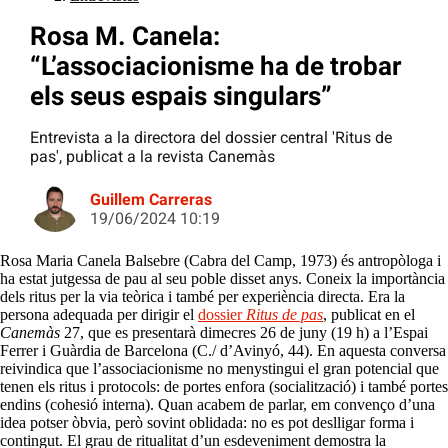
Rosa M. Canela:
“L’associacionisme ha de trobar
els seus espais singulars”
Entrevista a la directora del dossier central 'Ritus de
pas', publicat a la revista Canemàs
Guillem Carreras
19/06/2024 10:19
Rosa Maria Canela Balsebre (Cabra del Camp, 1973) és antropòloga i
ha estat jutgessa de pau al seu poble disset anys. Coneix la importància
dels ritus per la via teòrica i també per experiència directa. Era la
persona adequada per dirigir el
dossier
Ritus de pas
, publicat en el
Canemàs
27, que es presentarà dimecres 26 de juny (19 h) a l’Espai
Ferrer i Guàrdia de Barcelona (C./ d’Avinyó, 44). En aquesta conversa
reivindica que l’associacionisme no menystingui el gran potencial que
tenen els ritus i protocols: de portes enfora (socialització) i també portes
endins (cohesió interna). Quan acabem de parlar, em convenço d’una
idea potser òbvia, però sovint oblidada: no es pot deslligar forma i
contingut. El grau de ritualitat d’un esdeveniment demostra la