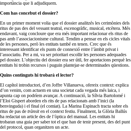
importància que li adjudiquem.
Com has concebut el dossier?
En un primer moment volia que el dossier analitzés les cerimònies dels
ritus de pas des del vessant teatral, escenogràfic, musical, etcètera. Més
endavant, vaig concloure que era més important relacionar els ritus de
pas amb l’associacionisme cultural. Tendim a pensar en els cicles vitals
de les persones, però les entitats també en tenen. Crec que és
interessant identificar els punts de connexió entre l’àmbit privat i
l’associatiu. Per a mi, va ser prioritari escollir les persones adequades
pel dossier. L’objectiu del dossier era ser útil, fer aportacions perquè les
entitats hi trobin recursos i puguin plantejar-se determinades qüestions.
Quins continguts hi trobarà el lector?
El capítol introductori, d’en Joffre Villanueva, ofereix context: explica
d’on venim, com actuem en una societat cada vegada més laica, i
apunta cap on podríem avançar. A continuació, la Sílvia Bartolomé i
l’Eloi Gispert aborden els rits de pas relacionats amb l’inici (la
benvinguda) i el final (el comiat). La Marina Espinach tracta sobre els
ritus de pas de
trànsit
en el context festiu. Finalment, la Glòria Ballús
ha redactat un article des de l’òptica del manual. Les entitats hi
trobaran una guia per saber tot el que han de tenir present, des del punt
del protocol, quan organitzen un acte.