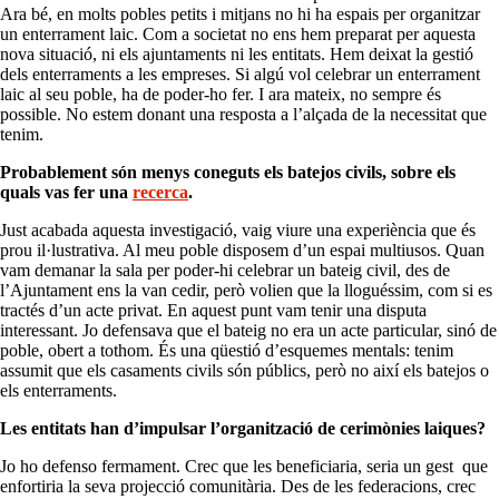
Ara bé, en molts pobles petits i mitjans no hi ha espais per organitzar
un enterrament laic. Com a societat no ens hem preparat per aquesta
nova situació, ni els ajuntaments ni les entitats. Hem deixat la gestió
dels enterraments a les empreses. Si algú vol celebrar un enterrament
laic al seu poble, ha de poder-ho fer. I ara mateix, no sempre és
possible. No estem donant una resposta a l’alçada de la necessitat que
tenim.
Probablement són menys coneguts els batejos civils, sobre els
quals vas fer una
recerca
.
Just acabada aquesta investigació, vaig viure una experiència que és
prou il·lustrativa. Al meu poble disposem d’un espai multiusos. Quan
vam demanar la sala per poder-hi celebrar un bateig civil, des de
l’Ajuntament ens la van cedir, però volien que la lloguéssim, com si es
tractés d’un acte privat. En aquest punt vam tenir una disputa
interessant. Jo defensava que el bateig no era un acte particular, sinó de
poble, obert a tothom. És una qüestió d’esquemes mentals: tenim
assumit que els casaments civils són públics, però no així els batejos o
els enterraments.
Les entitats han d’impulsar l’organització de cerimònies laiques?
Jo ho defenso fermament. Crec que les beneficiaria, seria un gest que
enfortiria la seva projecció comunitària. Des de les federacions, crec