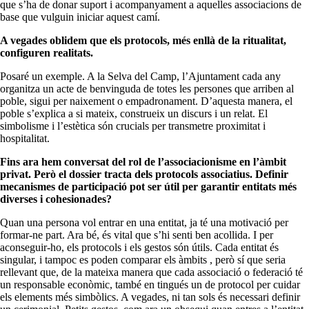
que s’ha de donar suport i acompanyament a aquelles associacions de
base que vulguin iniciar aquest camí.
A vegades oblidem que els protocols, més enllà de la ritualitat,
configuren realitats.
Posaré un exemple. A la Selva del Camp, l’Ajuntament cada any
organitza un acte de benvinguda de totes les persones que arriben al
poble, sigui per naixement o empadronament. D’aquesta manera, el
poble s’explica a si mateix, construeix un discurs i un relat. El
simbolisme i l’estètica són crucials per transmetre proximitat i
hospitalitat.
Fins ara hem conversat del rol de l’associacionisme en l’àmbit
privat. Però el dossier tracta dels protocols associatius. Definir
mecanismes de participació pot ser útil per garantir entitats més
diverses i cohesionades?
Quan una persona vol entrar en una entitat, ja té una motivació per
formar-ne part. Ara bé, és vital que s’hi senti ben acollida. I per
aconseguir-ho, els protocols i els gestos són útils. Cada entitat és
singular, i tampoc es poden comparar els àmbits , però sí que seria
rellevant que, de la mateixa manera que cada associació o federació té
un responsable econòmic, també en tingués un de protocol per cuidar
els elements més simbòlics. A vegades, ni tan sols és necessari definir