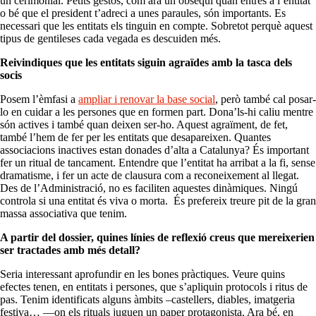
un cerimonial. Petits gestos, com ara un obsequi quan entres a l’entitat
o bé que el president t’adreci a unes paraules, són importants. Es
necessari que les entitats els tinguin en compte. Sobretot perquè aquest
tipus de gentileses cada vegada es descuiden més.
Reivindiques que les entitats siguin agraïdes amb la tasca dels
socis
Posem l’èmfasi a
ampliar i renovar la base social
, però també cal posar-
lo en cuidar a les persones que en formen part. Dona’ls-hi caliu mentre
són actives i també quan deixen ser-ho. Aquest agraïment, de fet,
també l’hem de fer per les entitats que desapareixen. Quantes
associacions inactives estan donades d’alta a Catalunya? És important
fer un ritual de tancament. Entendre que l’entitat ha arribat a la fi, sense
dramatisme, i fer un acte de clausura com a reconeixement al llegat.
Des de l’Administració, no es faciliten aquestes dinàmiques. Ningú
controla si una entitat és viva o morta. És prefereix treure pit de la gran
massa associativa que tenim.
A partir del dossier, quines línies de reflexió creus que mereixerien
ser tractades amb més detall?
Seria interessant aprofundir en les bones pràctiques. Veure quins
efectes tenen, en entitats i persones, que s’apliquin protocols i ritus de
pas. Tenim identificats alguns àmbits –castellers, diables, imatgeria
festiva… —on els rituals juguen un paper protagonista. Ara bé, en