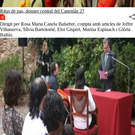
Ritus de pas, dossier central del Canemàs 27
Dirigit per Rosa Maria Canela Balsebre, compta amb articles de Joffre
Villanueva, Sílvia Bartolomé, Eloi Gispert, Marina Espinach i Glòria
Ballús.