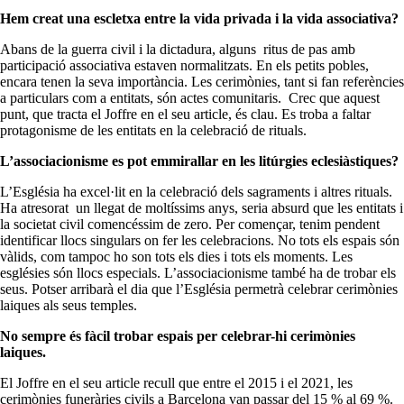
Hem creat una escletxa entre la vida privada i la vida associativa?
Abans de la guerra civil i la dictadura, alguns ritus de pas amb
participació associativa estaven normalitzats. En els petits pobles,
encara tenen la seva importància. Les cerimònies, tant si fan referències
a particulars com a entitats, són actes comunitaris. Crec que aquest
punt, que tracta el Joffre en el seu article, és clau. Es troba a faltar
protagonisme de les entitats en la celebració de rituals.
L’associacionisme es pot emmirallar en les litúrgies eclesiàstiques?
L’Església ha excel·lit en la celebració dels sagraments i altres rituals.
Ha atresorat un llegat de moltíssims anys, seria absurd que les entitats i
la societat civil comencéssim de zero. Per començar, tenim pendent
identificar llocs singulars on fer les celebracions. No tots els espais són
vàlids, com tampoc ho son tots els dies i tots els moments. Les
esglésies són llocs especials. L’associacionisme també ha de trobar els
seus. Potser arribarà el dia que l’Església permetrà celebrar cerimònies
laiques als seus temples.
No sempre és fàcil trobar espais per celebrar-hi cerimònies
laiques.
El Joffre en el seu article recull que entre el 2015 i el 2021, les
cerimònies funeràries civils a Barcelona van passar del 15 % al 69 %.