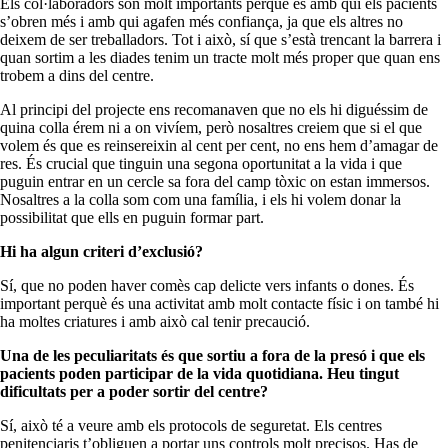
Els col·laboradors són molt importants perquè és amb qui els pacients
s’obren més i amb qui agafen més confiança, ja que els altres no
deixem de ser treballadors. Tot i això, sí que s’està trencant la barrera i
quan sortim a les diades tenim un tracte molt més proper que quan ens
trobem a dins del centre.
Al principi del projecte ens recomanaven que no els hi diguéssim de
quina colla érem ni a on vivíem, però nosaltres creiem que si el que
volem és que es reinsereixin al cent per cent, no ens hem d’amagar de
res. És crucial que tinguin una segona oportunitat a la vida i que
puguin entrar en un cercle sa fora del camp tòxic on estan immersos.
Nosaltres a la colla som com una família, i els hi volem donar la
possibilitat que ells en puguin formar part.
Hi ha algun criteri d’exclusió?
Sí, que no poden haver comès cap delicte vers infants o dones. És
important perquè és una activitat amb molt contacte físic i on també hi
ha moltes criatures i amb això cal tenir precaució.
Una de les peculiaritats és que sortiu a fora de la presó i que els
pacients poden participar de la vida quotidiana. Heu tingut
dificultats per a poder sortir del centre?
Sí, això té a veure amb els protocols de seguretat. Els centres
penitenciaris t’obliguen a portar uns controls molt precisos. Has de