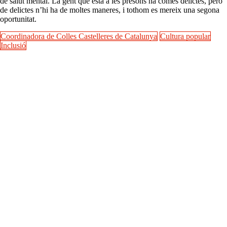
de salut mental. La gent que està a les presons ha comès delictes, però
de delictes n’hi ha de moltes maneres, i tothom es mereix una segona
oportunitat.
Coordinadora de Colles Castelleres de Catalunya
Cultura popular
Inclusió