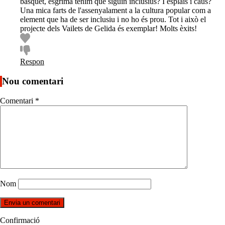
bàsquet, esgrima tenim que siguin inclusius? I esplais i caus?
Una mica farts de l'assenyalament a la cultura popular com a
element que ha de ser inclusiu i no ho és prou. Tot i això el
projecte dels Vailets de Gelida és exemplar! Molts èxits!
Respon
Nou comentari
Comentari
*
Nom
Confirmació