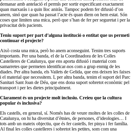
demanar amb antelació el permís per sortir especificant exactament
quan marxaràs i a quin lloc aniràs. Tampoc podem fer difusió d’on
anem, sinó que quan ha passat l’acte és quan diem on hem estat. Són
coses que limiten una mica, però que s’han de fer per seguretat i per la
privacitat dels pacients.
Teniu suport per part d’alguna institució o entitat que us permeti
continuar el projecte?
Això costa una mica, però ho anem aconseguint. Tenim tres suports
importants. Per una banda, el de la Coordinadora de les Colles
Castelleres de Catalunya, que ens aporta difusió i material com
samarretes que permeten identificar-nos com a grup enmig de les
diades. Per altra banda, els Vailets de Gelida, que ens deixen les faixes
i el material que necessitem. I, per altra banda, tenim el suport del Parc
Sanitari Sant Joan de Déu, que ens dona suport sobretot econòmic pel
transport i per les dietes principalment.
Clarament és un projecte molt inclusiu. Creieu que la cultura
popular és inclusiva?
Els castells, en general, sí. Només has de veure moltes de les colles de
Catalunya, on hi ha diversitat d’ètnies, de persones, d’ideologies… I
tots amb un mateix objectiu, que és fer castells, fer pinya i fer família.
Al final les colles castelleres i sobretot les petites, som com una