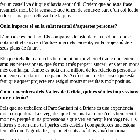
fer un castell va dir que s’havia sentit útil. Creiem que aquesta frase
resumeix molt bé la sensació que tenen de sentir-se part d’un col·lectiu
i de ser una peça rellevant de la pinya.
Quin impacte té en la salut mental d’aquestes persones?
L’impacte és molt bo. Els companys de psiquiatria ens diuen que es
nota molt el canvi en l’autoestima dels pacients, en la projecció dels
seus plans de futur…
Els que treballem amb ells hem notat un canvi en el tracte que tenen
amb els professionals, que és molt més proper i sincer i ens tenen molta
més confiança. També es nota en la millora de les relacions personals
que tenen amb la resta de pacients. Això és una de les coses que està
fent que aquest projecte ens estigui mostrant resultats molt positius.
Com a membres dels Vailets de Gelida, quines són les impressions
que en teniu?
Pels que no treballem al Parc Sanitari ni a Brians és una experiència
molt enriquidora. Les vegades que hem anat a la presó ens hem sentit
molt bé, perquè hi ha professionals que vetllen perquè tot vagi bé. Els
interns s’obren amb tu i parles dels castells i comparteixes una estona
fent allò que t’agrada fer, i quan et sents així dius, això funciona.