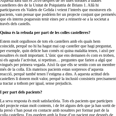
Aquesta idea surt el 2016 després de fer dues sortides a diades
castelleres des de la Unitat de Psiquiatria de Brians 1. Allà hi
participaven els Vailets de Gelida i veient l’interès que mostraven els
pacients, vam pensar que podríem fer un projecte conjunt que permetés
que els interns poguessin tenir eines per a reinserir-se a la societat a
través dels castells.
Quina és la rebuda per part de les colles castelleres?
Estem molt orgullosos de tots els castellers amb els quals hem
coincidit, perquè no hi ha hagut mai cap casteller que hagi preguntat,
per exemple, quin delicte han comès ni quina malaltia tenen, i això per
nosaltres és molt important. L’únic que ens demanen és com es troben,
si els agrada l’activitat, si repetiran… preguntes que farien a algú que
vingués per primera vegada. Això fa que ells se sentin com un membre
més de la colla. Els mateixos pacients estan sorpresos d’aquesta
reacció, perquè també tenen l’estigma a dins. A aquesta actitud dels
castellers li donem molt valor, perquè la inclusió consisteix precisament
a tractar a tothom per igual, sense prejudicis.
I per part dels pacients?
La seva resposta és molt satisfactòria. Tots els pacients que participen
del projecte estan molt contents, i de fet alguns dels que ja han sortit de
la presó s’han posat en contacte amb nosaltres per formar part de la
colla castellera. Ens quedem amb la frase d’un pacient que després de