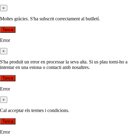
×
Moltes gràcies. S'ha subscrit correctament al butlletí.
Tanca
Error
×
S'ha produït un error en processar la seva alta. Si us plau torni-ho a
intentar en una estona o contacti amb nosaltres.
Tanca
Error
×
Cal acceptar els termes i condicions.
Tanca
Error