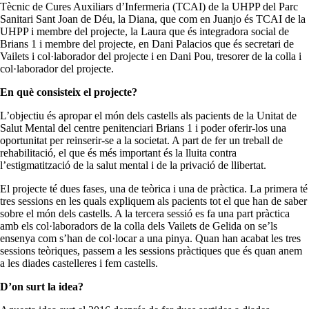
Tècnic de Cures Auxiliars d’Infermeria (TCAI) de la UHPP del Parc
Sanitari Sant Joan de Déu, la Diana, que com en Juanjo és TCAI de la
UHPP i membre del projecte, la Laura que és integradora social de
Brians 1 i membre del projecte, en Dani Palacios que és secretari de
Vailets i col·laborador del projecte i en Dani Pou, tresorer de la colla i
col·laborador del projecte.
En què consisteix el projecte?
L’objectiu és apropar el món dels castells als pacients de la Unitat de
Salut Mental del centre penitenciari Brians 1 i poder oferir-los una
oportunitat per reinserir-se a la societat. A part de fer un treball de
rehabilitació, el que és més important és la lluita contra
l’estigmatització de la salut mental i de la privació de llibertat.
El projecte té dues fases, una de teòrica i una de pràctica. La primera té
tres sessions en les quals expliquem als pacients tot el que han de saber
sobre el món dels castells. A la tercera sessió es fa una part pràctica
amb els col·laboradors de la colla dels Vailets de Gelida on se’ls
ensenya com s’han de col·locar a una pinya. Quan han acabat les tres
sessions teòriques, passem a les sessions pràctiques que és quan anem
a les diades castelleres i fem castells.
D’on surt la idea?