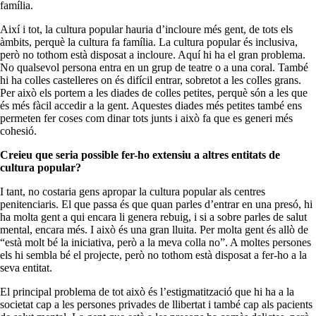
família.
Així i tot, la cultura popular hauria d’incloure més gent, de tots els
àmbits, perquè la cultura fa família. La cultura popular és inclusiva,
però no tothom està disposat a incloure. Aquí hi ha el gran problema.
No qualsevol persona entra en un grup de teatre o a una coral. També
hi ha colles castelleres on és difícil entrar, sobretot a les colles grans.
Per això els portem a les diades de colles petites, perquè són a les que
és més fàcil accedir a la gent. Aquestes diades més petites també ens
permeten fer coses com dinar tots junts i això fa que es generi més
cohesió.
Creieu que seria possible fer-ho extensiu a altres entitats de
cultura popular?
I tant, no costaria gens apropar la cultura popular als centres
penitenciaris. El que passa és que quan parles d’entrar en una presó, hi
ha molta gent a qui encara li genera rebuig, i si a sobre parles de salut
mental, encara més. I això és una gran lluita. Per molta gent és allò de
“està molt bé la iniciativa, però a la meva colla no”. A moltes persones
els hi sembla bé el projecte, però no tothom està disposat a fer-ho a la
seva entitat.
El principal problema de tot això és l’estigmatització que hi ha a la
societat cap a les persones privades de llibertat i també cap als pacients