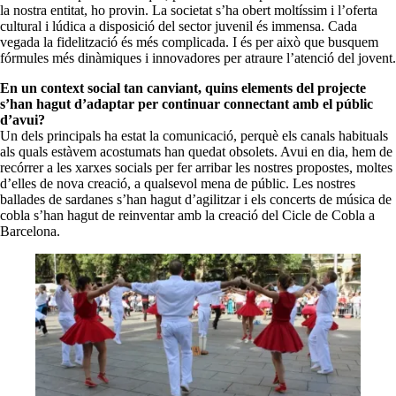
la nostra entitat, ho provin. La societat s’ha obert moltíssim i l’oferta
cultural i lúdica a disposició del sector juvenil és immensa. Cada
vegada la fidelització és més complicada. I és per això que busquem
fórmules més dinàmiques i innovadores per atraure l’atenció del jovent.
En un context social tan canviant, quins elements del projecte
s’han hagut d’adaptar per continuar connectant amb el públic
d’avui?
Un dels principals ha estat la comunicació, perquè els canals habituals
als quals estàvem acostumats han quedat obsolets. Avui en dia, hem de
recórrer a les xarxes socials per fer arribar les nostres propostes, moltes
d’elles de nova creació, a qualsevol mena de públic. Les nostres
ballades de sardanes s’han hagut d’agilitzar i els concerts de música de
cobla s’han hagut de reinventar amb la creació del Cicle de Cobla a
Barcelona.