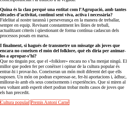
Quina és la clau perquè una entitat com l’Agrupació, amb tantes
dècades d’activitat, continuï sent viva, activa i necessària?
Fidelitat al nostre tarannà i perseverança en la manera de treballar,
sempre en equip. Revisant constantment les línies de treball,
actualitzant criteris i qüestionant de forma contínua cadascun dels
processos posats en marxa.
I finalment, si hagués de transmetre un missatge als joves que
encara no coneixen el món del folklore, què els diria per animar-
los a apropar-s’hi?
Que no tinguin por, que el «folklore» encara no s’ha menjat ningú. El
millor que poden fer per conèixer i opinar de la cultura popular és
entrar-hi i provar-ho. Coneixeran un món molt diferent del que ells
suposen. Un món on podran expressar-se, fer-hi aportacions i, àdhuc,
millorar-lo amb els seus coneixements i experiències. Que si miren al
seu voltant amb esperit obert podran trobar molts casos de joves que
els han precedit.
Cultura popular
Premis Antoni Carné