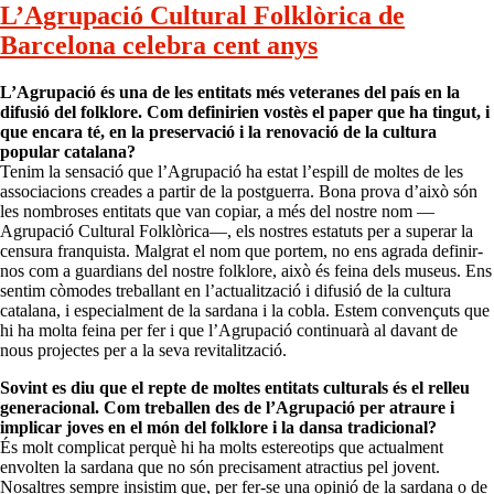
L’Agrupació Cultural Folklòrica de
Barcelona celebra cent anys
L’Agrupació és una de les entitats més veteranes del país en la
difusió del folklore. Com definirien vostès el paper que ha tingut, i
que encara té, en la preservació i la renovació de la cultura
popular catalana?
Tenim la sensació que l’Agrupació ha estat l’espill de moltes de les
associacions creades a partir de la postguerra. Bona prova d’això són
les nombroses entitats que van copiar, a més del nostre nom —
Agrupació Cultural Folklòrica—, els nostres estatuts per a superar la
censura franquista. Malgrat el nom que portem, no ens agrada definir-
nos com a guardians del nostre folklore, això és feina dels museus. Ens
sentim còmodes treballant en l’actualització i difusió de la cultura
catalana, i especialment de la sardana i la cobla. Estem convençuts que
hi ha molta feina per fer i que l’Agrupació continuarà al davant de
nous projectes per a la seva revitalització.
Sovint es diu que el repte de moltes entitats culturals és el relleu
generacional. Com treballen des de l’Agrupació per atraure i
implicar joves en el món del folklore i la dansa tradicional?
És molt complicat perquè hi ha molts estereotips que actualment
envolten la sardana que no són precisament atractius pel jovent.
Nosaltres sempre insistim que, per fer-se una opinió de la sardana o de