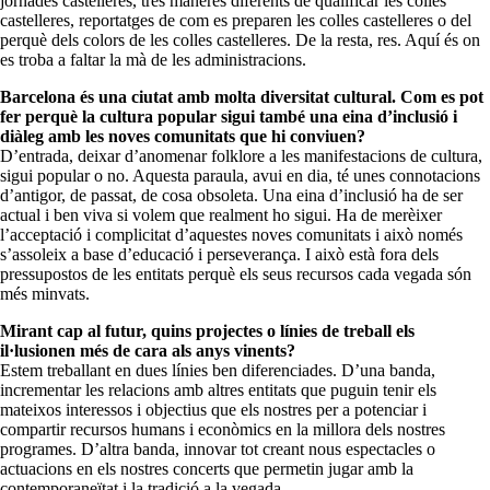
jornades castelleres, tres maneres diferents de qualificar les colles
castelleres, reportatges de com es preparen les colles castelleres o del
perquè dels colors de les colles castelleres. De la resta, res. Aquí és on
es troba a faltar la mà de les administracions.
Barcelona és una ciutat amb molta diversitat cultural. Com es pot
fer perquè la cultura popular sigui també una eina d’inclusió i
diàleg amb les noves comunitats que hi conviuen?
D’entrada, deixar d’anomenar folklore a les manifestacions de cultura,
sigui popular o no. Aquesta paraula, avui en dia, té unes connotacions
d’antigor, de passat, de cosa obsoleta. Una eina d’inclusió ha de ser
actual i ben viva si volem que realment ho sigui. Ha de merèixer
l’acceptació i complicitat d’aquestes noves comunitats i això només
s’assoleix a base d’educació i perseverança. I això està fora dels
pressupostos de les entitats perquè els seus recursos cada vegada són
més minvats.
Mirant cap al futur, quins projectes o línies de treball els
il·lusionen més de cara als anys vinents?
Estem treballant en dues línies ben diferenciades. D’una banda,
incrementar les relacions amb altres entitats que puguin tenir els
mateixos interessos i objectius que els nostres per a potenciar i
compartir recursos humans i econòmics en la millora dels nostres
programes. D’altra banda, innovar tot creant nous espectacles o
actuacions en els nostres concerts que permetin jugar amb la
contemporaneïtat i la tradició a la vegada.