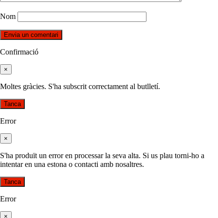
Nom
Confirmació
×
Moltes gràcies. S'ha subscrit correctament al butlletí.
Tanca
Error
×
S'ha produït un error en processar la seva alta. Si us plau torni-ho a
intentar en una estona o contacti amb nosaltres.
Tanca
Error
×