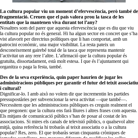
La cultura popular viu un moment d’efervescència, però també de
fragmentació. Creuen que el país valora prou la tasca de les
entitats que la mantenen viva durant tot l’any?
Nosaltres som del parer que aquesta efervescència que es diu que viu
la cultura popular no és general. Hi ha algun sector en concret que s’ha
vist afavorit per directrius polítiques que li han comportat, amb un
patrocini econòmic, una major visibilitat. La resta pateix un
desconeixement gairebé total de la tasca que representa mantenir
l’activitat un any rere l’altre. L’afirmació que la cultura popular és
gratuïta, dissortadament, està molt estesa. I que és l’ajuntament qui
organitza o paga la festa, també.
Des de la seva experiència, quin paper haurien de jugar les
administracions públiques per garantir el futur del teixit associatiu
i cultural?
Dignificar-lo. I amb això no volem dir que incrementin les partides
pressupostàries per subvencionar la seva activitat —que també—.
Necessitem que les administracions públiques es creguin realment el
que pregonen: que la cultura ens farà lliures i altres frases com aquesta.
Els mitjans de comunicació públics s’han de posar al costat de les
associacions. Si mires els canals de televisió públics, o qualsevol altre
mitjà, quina referència hi trobaràs al teixit associatiu o a la cultura
popular? Res, zero. El que trobaràs seran cinquanta cròniques de