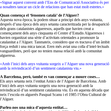
«Signar aquest conveni amb l’Ens de Comunicació Associativa és per
a nosaltres tancar un cicle de relacions que han estat molt estretes.»
Quan comença el ‘fenomen català’ de l’Alguer?
Aquesta nova època, la podem situar a principi dels anys vuitanta,
després d’una època dels anys setanta caracteritzada per la desaparició
dels grans catalanistes algueresos, aquells que havien creat a
començament dels anys cinquanta el Centre d’Estudis Algueresos i
havien organitzat una sèrie d’activitats orientades a promoure la
catalanitat a l’Alguer. Tanmateix, considero que es tractava d’un àmbit
força reduït i una mica tancat. Eren més aviat una colla d’intel·lectuals
vanguardistes, però que no tenien massa relació amb la comunitat
algueresa.
«Amb l’inici dels anys vuitanta sorgeix a l’Alguer una nova generació
amb la reivindicació d’un sentiment catalanista viu.»
A Barcelona, però, també es van començar a moure coses…
Els anys setanta neix l’entitat Amics de l’Alguer de Barcelona. Amb
l’inici dels anys vuitanta sorgeix una nova generació amb la
reivindicació d’un sentiment catalanista viu. És en aquesta dècada que
neix l’escola en alguerès Pasqual Scanu i el 1985 l’Obra Cultural de
l’Alguer.
Parleu-nos una mica d’aquesta entitat…