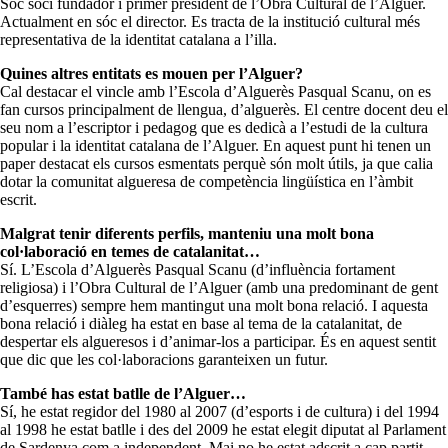
Sóc soci fundador i primer president de l’Obra Cultural de l’Alguer.
Actualment en sóc el director. Es tracta de la institució cultural més
representativa de la identitat catalana a l’illa.
Quines altres entitats es mouen per l’Alguer?
Cal destacar el vincle amb l’Escola d’Alguerès Pasqual Scanu, on es
fan cursos principalment de llengua, d’alguerès. El centre docent deu el
seu nom a l’escriptor i pedagog que es dedicà a l’estudi de la cultura
popular i la identitat catalana de l’Alguer. En aquest punt hi tenen un
paper destacat els cursos esmentats perquè són molt útils, ja que calia
dotar la comunitat algueresa de competència lingüística en l’àmbit
escrit.
Malgrat tenir diferents perfils, manteniu una molt bona
col·laboració en temes de catalanitat…
Sí. L’Escola d’Alguerès Pasqual Scanu (d’influència fortament
religiosa) i l’Obra Cultural de l’Alguer (amb una predominant de gent
d’esquerres) sempre hem mantingut una molt bona relació. I aquesta
bona relació i diàleg ha estat en base al tema de la catalanitat, de
despertar els algueresos i d’animar-los a participar. És en aquest sentit
que dic que les col·laboracions garanteixen un futur.
També has estat batlle de l’Alguer…
Sí, he estat regidor del 1980 al 2007 (d’esports i de cultura) i del 1994
al 1998 he estat batlle i des del 2009 he estat elegit diputat al Parlament
de Sardenya com a independent. Mai no he estat adscrit a cap partit,