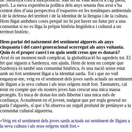
però. La meva experiència política dels anys setanta fins avui s’ha
centrat dins d’una perspectiva d’esquerres en les temàtiques ambientals
i de la defensa del territori i de la identitat de la llengua i de la cultura.
Hem lligat ambdues coses perquè no hi pot haver un futur per a una
comunitat si no es lliga la pròpia història lingüística i cultural a un
territori històric.
Hem parlat del naixement del sentiment alguerès als anys
cinquanta i del canvi generacional ocorregut als anys vuitanta.
Quin és el proper canvi i en quin sentit creus que es donarà?
Avui és un moment molt complicat, la globalització ho agredeix tot. El
fet que siguem a Sardenya, ens ajuda. Hem de tenir en compte que
Sardenya és també una comunitat històrica, és una nació sense estat
amb un fort sentiment lligat a la identitat sarda. Tot i que no vull
enganyar-me, veig en el sentiment dels joves sards actuals un sentiment
de lligam a la seva cultura i als seus orígens molt fort. Tanmateix, cal
tenir en compte que els nostres joves han crescut una mica massa
protegits. Es traca de donar-los més llibertat i una mica més de
confiança. Actualment en el jovent, malgrat que per regla general no
parla l’alguerès, sí que s’hi observa un orgull profund de pertànyer a la
comunitat cultural algueresa.
«Veig en el sentiment dels joves sards actuals un sentiment de lligam a
la seva cultura i als seus orígens molt fort.»