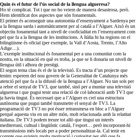
Quin és el futur de l’ús social de la llengua algueresa?
Ho té complicat. Tot i que no ho veiem de manera desastrosa, però.
Hem identificat dos aspectes que són fonamentals.
El primer és aconseguir una autonomia d’ensenyament a Sardenya per
a la llengua sarda i automàticament per al català a l’Alguer. Això és un
objectiu fonamental tant a nivell de cooficialitat en l’ensenyament com
pel que fa a la llengua de les institucions. A Itàlia hi ha regions on el
bilingüisme és oficial (per exemple, la Vall d’Aosta, Trento, l’Alto
Adige…).
L’exemple institucional és fonamental per a una comunitat com la
nostra, en la situació en què es troba, ja que se li donaria un nivell de
llengua útil i alhora de prestigi.
El segon tema clau és el de la televisió. Es tracta d’un projecte que
tenim: esperem del nou govern de la Generalitat de Catalunya més
atenció pel que fa a la difusió de la llengua a l’Alguer. No tan sols per
a rebre el senyal de TV3, que també, sinó per a muntar una televisió
algueresa i que pugui tenir una relació de col·laboració amb TV3 que
ja havia tingut. És necessari que a l’Alguer es creï una estructura
autònoma que pugui també transmetre el senyal de TV3. La
programació de TV3 no pot ésser retransmesa en bloc a l’Alguer
perquè aquesta viu en un altre món, molt relacionada amb la relatitat
italiana. De TV3 podem treure tot allò que tingui un interès
mediterrani, cultual i lingüístic català, l’esport… però incorporant-hi
transmissions més locals per a poder personalitzar-la. Cal tenir en
compte que existeix molta motivació i curiositat per allò que fa