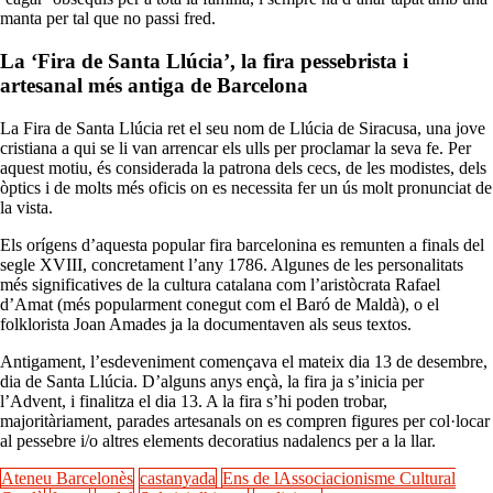
manta per tal que no passi fred.
La ‘Fira de Santa Llúcia’, la fira pessebrista i
artesanal més antiga de Barcelona
La Fira de Santa Llúcia ret el seu nom de Llúcia de Siracusa, una jove
cristiana a qui se li van arrencar els ulls per proclamar la seva fe. Per
aquest motiu, és considerada la patrona dels cecs, de les modistes, dels
òptics i de molts més oficis on es necessita fer un ús molt pronunciat de
la vista.
Els orígens d’aquesta popular fira barcelonina es remunten a finals del
segle XVIII, concretament l’any 1786. Algunes de les personalitats
més significatives de la cultura catalana com l’aristòcrata Rafael
d’Amat (més popularment conegut com el Baró de Maldà), o el
folklorista Joan Amades ja la documentaven als seus textos.
Antigament, l’esdeveniment començava el mateix dia 13 de desembre,
dia de Santa Llúcia. D’alguns anys ençà, la fira ja s’inicia per
l’Advent, i finalitza el dia 13. A la fira s’hi poden trobar,
majoritàriament, parades artesanals on es compren figures per col·locar
al pessebre i/o altres elements decoratius nadalencs per a la llar.
Ateneu Barcelonès
castanyada
Ens de lAssociacionisme Cultural