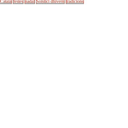
Català
festes
nadal
Solstici dhivern
tradicions