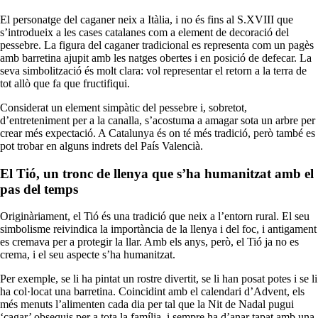
El personatge del caganer neix a Itàlia, i no és fins al S.XVIII que
s’introdueix a les cases catalanes com a element de decoració del
pessebre. La figura del caganer tradicional es representa com un pagès
amb barretina ajupit amb les natges obertes i en posició de defecar. La
seva simbolització és molt clara: vol representar el retorn a la terra de
tot allò que fa que fructifiqui.
Considerat un element simpàtic del pessebre i, sobretot,
d’entreteniment per a la canalla, s’acostuma a amagar sota un arbre per
crear més expectació. A Catalunya és on té més tradició, però també es
pot trobar en alguns indrets del País Valencià.
El Tió, un tronc de llenya que s’ha humanitzat amb el
pas del temps
Originàriament, el Tió és una tradició que neix a l’entorn rural. El seu
simbolisme reivindica la importància de la llenya i del foc, i antigament
es cremava per a protegir la llar. Amb els anys, però, el Tió ja no es
crema, i el seu aspecte s’ha humanitzat.
Per exemple, se li ha pintat un rostre divertit, se li han posat potes i se li
ha col·locat una barretina. Coincidint amb el calendari d’Advent, els
més menuts l’alimenten cada dia per tal que la Nit de Nadal pugui
‘cagar’ obsequis per a tota la família, i sempre ha d’anar tapat amb una