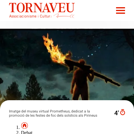
Imatge del museu virtual Prometheus, dedicat a la
4′
promoció de les festes de foc dels solsticis als Pirineus
Debat