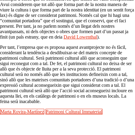
Avui considerem que tot allò que forma part de la nostra manera de
viure la cultura i que forma part de la nostra identitat (en un sentit força
lax) és digne de ser considerat patrimoni. Només cal que hi hagi una
“comunitat portadora” que el sostingui, que el conservi, que el faci
present. Per tant, ja no parlem només d’un llegat dels nostres
avantpassats, ni dels objectes o obres que formen part d’un passat ja
finit (un país estrany, que en deia
David Lowenthal
).
Per tant, l’empresa que es proposa aquest avantprojecte no és fàcil,
considerant la tendència a desdibuixar-se del mateix concepte de
patrimoni cultural. Serà patrimoni cultural allò que aconseguim que
sigui reconegut com a tal. De fet, el patrimoni cultural no deixa de ser
allò que és objecte de lluita per a la seva protecció. El patrimoni
cultural serà no només allò que les institucions defineixin com a tal,
sinó allò que les mateixes comunitats portadores d’una tradició o d’una
expressió cultural aconsegueixin que sigui considerat com a tal. El
patrimoni cultural serà allò que l’acció social aconsegueixi incloure en
aquesta llei, en els catàlegs de patrimoni o en els museus locals. La
feina serà inacabable.
Marta Rovira-Martínez
Patrimoni Cultural Immaterial