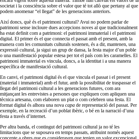
encara vigent sobre aquesta matèria. També han canviat els valors de la
societat i la consciència sobre el valor que té tot allò que pertany al que
podem anomenar “el llegat” de les generacions anteriors.
Així doncs, què és el patrimoni cultural? Avui no podem parlar de
patrimoni sense incloure dues accepcions noves al que tradicionalment
ha estat definit com a patrimoni: el patrimoni immaterial i el patrimoni
digital. El primer és el que connecta el passat amb el present, amb la
manera com les comunitats culturals sostenen, és a dir, mantenen, una
expressió cultural, ja sigui un grup de dansa, la festa major d’un poble
o una manifestació popular estesa per tot el país com les caramelles. El
patrimoni immaterial es vincula, doncs, a la identitat i a una manera
específica de manifestació cultural.
En canvi, el patrimoni digital és el que vincula el passat i el present
(material i immaterial) amb el futur, amb la possibilitat de traspassar el
llegat del patrimoni cultural a les generacions futures, com ara
mitjançant les entrevistes a persones que expliquen com apliquen una
tècnica artesana, com elaboren un plat o com celebren una festa. El
format digital és alhora una nova
capa
de representació del passat. Per
exemple, en la recreació d’un poblat ibèric, o bé en la narració d’una
festa a través d’internet.
Per altra banda, el contingut del patrimoni cultural ja no té les
limitacions que se suposava en temps passats, atribuint només aquest
concepte a obres que es consideraven que tenien un valor excepcional.