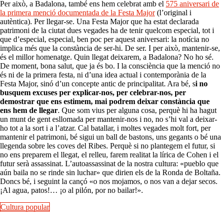
Per això, a Badalona, també ens hem celebrat amb el
575 aniversari de
la primera menció documentada de la Festa Major
(l’original i
autèntica). Per llegar-se. Una Festa Major que ha estat declarada
patrimoni de la ciutat dues vegades ha de tenir quelcom especial, tot i
que d’especial, especial, ben poc per aquest aniversari: la notícia no
implica més que la constància de ser-hi. De ser. I per això, mantenir-se,
és el millor homenatge. Quin llegat deixarem, a Badalona? No ho sé.
De moment, bona salut, que ja és bo. I la consciència que la menció no
és ni de la primera festa, ni d’una idea actual i contemporània de la
Festa Major, sinó d’un concepte antic de principalitat. Ara bé, s
i no
busquem excuses per explicar-nos, per celebrar-nos, per
demostrar que ens estimem, mai podrem deixar constància que
ens hem de llegar
. Que som vius per alguna cosa, perquè hi ha hagut
un munt de gent esllomada per mantenir-nos i no, no s’hi val a deixar-
ho tot a la sort i a l’atzar. Cal batallar, i moltes vegades molt fort, per
mantenir el patrimoni, bé sigui un ball de bastons, uns gegants o bé una
llegenda sobre les coves del Ribes. Perquè si no plantegem el futur, si
no ens preparem el llegat, el relleu, farem realitat la lírica de Cohen i el
futur serà assassinat. L’autoassassinat de la nostra cultura: «pueblo que
aún baila no se rinde sin luchar» que dirien els de la Ronda de Boltaña.
Doncs bé, i seguint la cançó «o nos mojamos, o nos van a dejar secos.
¡Al agua, patos!… ¡o al pilón, por no bailar!».
Cultura popular