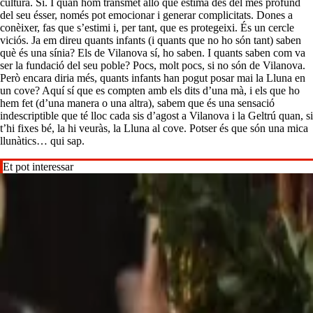
cultura. Sí. I quan hom transmet allò que estima des del més profund
del seu ésser, només pot emocionar i generar complicitats. Dones a
conèixer, fas que s’estimi i, per tant, que es protegeixi. És un cercle
viciós. Ja em direu quants infants (i quants que no ho són tant) saben
què és una sínia? Els de Vilanova sí, ho saben. I quants saben com va
ser la fundació del seu poble? Pocs, molt pocs, si no són de Vilanova.
Però encara diria més, quants infants han pogut posar mai la Lluna en
un cove? Aquí sí que es compten amb els dits d’una mà, i els que ho
hem fet (d’una manera o una altra), sabem que és una sensació
indescriptible que té lloc cada sis d’agost a Vilanova i la Geltrú quan, si
t’hi fixes bé, la hi veuràs, la Lluna al cove. Potser és que són una mica
llunàtics… qui sap.
Et pot interessar