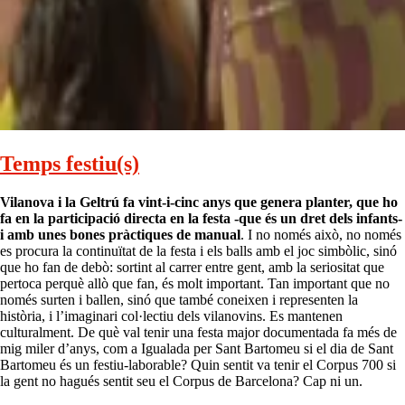
Temps festiu(s)
Vilanova i la Geltrú fa vint-i-cinc anys que genera planter, que ho
fa en la participació directa en la festa -que és un dret dels infants-
i amb unes bones pràctiques de manual
. I no només això, no només
es procura la continuïtat de la festa i els balls amb el joc simbòlic, sinó
que ho fan de debò: sortint al carrer entre gent, amb la seriositat que
pertoca perquè allò que fan, és molt important. Tan important que no
només surten i ballen, sinó que també coneixen i representen la
història, i l’imaginari col·lectiu dels vilanovins. Es mantenen
culturalment. De què val tenir una festa major documentada fa més de
mig miler d’anys, com a Igualada per Sant Bartomeu si el dia de Sant
Bartomeu és un festiu-laborable? Quin sentit va tenir el Corpus 700 si
la gent no hagués sentit seu el Corpus de Barcelona? Cap ni un.