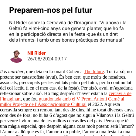
Preparem-nos pel futur
Nil Rider sobre la Cercavila de l'Imaginari: "Vilanova i la
Geltrú fa vint-i-cinc anys que genera planter, que ho fa
en la participació directa en la festa -que és un dret
dels infants- i amb unes bones pràctiques de manual"
Nil Rider
26/08/2024 09:17
It is murther
, que deia en Leonard Cohen a
The future
. Tot i això, no
pretenc ser catastrofista (avui). És ben cert, que molts de nosaltres,
associats, preocupats per les entitats patim pel futur, per la continuïtat
del col·lectiu (i en el meu cas, de la festa). Per això, avui, m’agradaria
reflexionar sobre això. Ho faig després d’haver estat a la
cercavila de
l’imaginari
, que fou
guardonada amb el V Premi Antoni Carné al
millor Projecte de l’Associacionisme Cultural
el 2022. Aquesta
cercavila sempre em remou, tant des de dins, hi he tocat diversos anys,
com des de fora; no hi ha 6 d’agost que no sigui a Vilanova i la Geltrú
per veure i viure una de les millors cercaviles del país. Penso que té
una màgia especial, que desprèn alguna cosa molt potent: serà l’amor?
L’amor a allò que es fa, l’amor a un poble, l’amor a una festa i a una