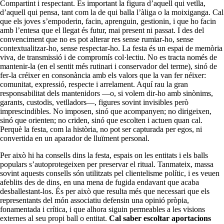
Compartint i respectant. És important la figura d’aquell qui vetlla,
d’aquell qui pensa, tant com la de qui balla l’àliga o la moixiganga. Cal
que els joves s’empoderin, facin, aprenguin, gestionin, i que ho facin
amb l’entesa que el llegat és futur, mai present ni passat. I des del
convenciment que no es pot alterar res sense rumiar-ho, sense
contextualitzar-ho, sense respectar-ho. La festa és un espai de memòria
viva, de transmissió i de compromís col·lectiu. No es tracta només de
mantenir-la (en el sentit més rutinari i conservador del terme), sinó de
fer-la créixer en consonància amb els valors que la van fer néixer:
comunitat, expressió, respecte i arrelament. Aquí rau la gran
responsabilitat dels mantenidors —o, si volem dir-ho amb sinònims,
garants, custodis, vetlladors—, figures sovint invisibles però
imprescindibles. No imposen, sinó que acompanyen; no dirigeixen,
sinó que orienten; no criden, sinó que escolten i actuen quan cal.
Perquè la festa, com la història, no pot ser capturada per egos, ni
convertida en un aparador de lluïment personal.
Per això hi ha consells dins la festa, espais on les entitats i els balls
populars s’autoprotegeixen per preservar el ritual. Tanmateix, massa
sovint aquests consells són utilitzats pel clientelisme polític, i es veuen
afeblits des de dins, en una mena de fugida endavant que acaba
desballestant-los. És per això que resulta més que necessari que els
representants del món associatiu defensin una opinió pròpia,
fonamentada i crítica, i que alhora siguin permeables a les visions
externes al seu propi ball o entitat.
Cal saber escoltar aportacions