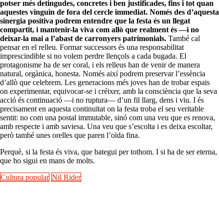
potser més detingudes, concretes i ben justificades, fins i tot quan
aquestes vinguin de fora del cercle immediat. Només des d’aquesta
sinergia positiva podrem entendre que la festa és un llegat
compartit, i mantenir-la viva com allò que realment és —i no
deixar-la mai a l’abast de carronyers patrimonials.
També cal
pensar en el relleu. Formar successors és una responsabilitat
imprescindible si no volem perdre llençols a cada bugada. El
protagonisme ha de ser coral, i els relleus han de venir de manera
natural, orgànica, honesta. Només així podrem preservar l’essència
d’allò que celebrem. Les generacions més joves han de trobar espais
on experimentar, equivocar-se i créixer, amb la consciència que la seva
acció és continuació —i no ruptura— d’un fil llarg, dens i viu. I és
precisament en aquesta continuïtat on la festa troba el seu veritable
sentit: no com una postal immutable, sinó com una veu que es renova,
amb respecte i amb saviesa. Una veu que s’escolta i es deixa escoltar,
però també unes orelles que paren l’oïda fina.
Perquè, si la festa és viva, que bategui per tothom. I si ha de ser eterna,
que ho sigui en mans de molts.
Cultura popular
Nil Rider