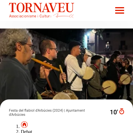
Festa del flabiol d'Arbúcies (2024) | Ajuntament
10′
d'Arbúcies
Debat