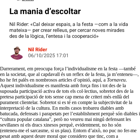
La mania d’escoltar
Nil Rider: «Cal deixar espais, a la festa —com a la vida
mateixa— per crear relleus, per cercar noves mirades
des de la lògica, l’entesa i la cooperació»
Nil Rider
06/10/2025 17:01
Darrerament, em preocupa força l’individualisme en la festa —també
en la societat, que al capdavall és un reflex de la festa, ja m’enteneu—,
ho he fet palès en nombrosos articles d’opinió, aquí, a
Tornaveu
.
Aquest individualisme es manifesta amb força fins i tot des de la
suposada participació activa de tots els col·lectius, sobretot des de la
pretesa participació de tots sense cap mena de criteri més enllà del
purament clientelar. Sobretot si es té en compte la subjectivitat de la
interpretació de la cultura. En molts casos trobareu diables amb
batucada, defensats i parapetats per l’establishment perquè són diables i
“cultura popular catalana”, però no veureu mai ningú defensant les
sevillanes ni els dracs xinesos perquè, evidentment, no ho són
(enteneu-me el sarcasme, si us plau). Entorn d’això, no puc no fer-me
pesat amb aquest deure moral que considero que tinc, com a