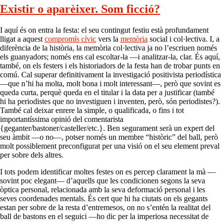
Existir o aparèixer. Som ficció?
I aquí és on entra la festa: el seu contingut festiu està profundament
lligat a aquest
compromís cívic
vers la
memòria
social i col·lectiva. I, a
diferència de la història, la memòria col·lectiva ja no l’escriuen només
els guanyadors; només ens cal escoltar-la —i analitzar-la, clar. És aquí,
també, on els festers i els historiadors de la festa han de trobar punts en
comú. Cal superar definitivament la investigació positivista periodística
—que n’hi ha molta, molt bona i molt interessant—, però que sovint es
queda curta, perquè queda en el titular i la data per a justificar (també
hi ha periodistes que no investiguen i inventen, però, són periodistes?).
També cal deixar enrere la simple, o qualificada, o fins i tot
importantíssima opinió del comentarista
{geganter/bastoner/casteller/etc.}. Ben segurament serà un expert del
seu àmbit —o no—, potser només un membre “històric” del ball, però
molt possiblement preconfigurat per una visió on el seu element preval
per sobre dels altres.
I tots podem identificar moltes festes on es percep clarament la mà —
sovint poc elegant— d’aquells que les condicionen segons la seva
òptica personal, relacionada amb la seva deformació personal i les
seves coordenades mentals. És cert que hi ha ciutats on els gegants
estan per sobre de la resta d’entremesos, on no s’entén la realitat del
ball de bastons en el seguici —ho dic per la imperiosa necessitat de