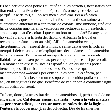
És ben cert que cada poble i ciutat té aquelles persones, necessàries per
tirar endavant la festa des d’una òptica més o menys col·lectiva —
perquè l’ase de tots, el llop se’l menja, està clar. Per això calen
mantenidors, que no interventors. La festa no ha d’estar sotmesa a un
clientelisme autoritari ni a cap forma de colonialisme simbòlic, sinó que
ha de comptar amb garants, vetlladors respectuosos amb l’essència i
amb la capacitat d’escoltar. I què és un bon mantenidor? Fa anys que
ho vaig aprendre, a la festa del flabiol d’Arbúcies (a la qual us
recomano profundament anar-hi). Allà, el mantenidor vetlla,
discretament, per l’esperit de la música, sense deixar que la roda es
trenqui. I deixeu-me que m’expliqui més detalladament, el mantenidor
tenia l’encàrrec d’actuar en el ressopó flabiolaire, un espai on els
flabiolaires acudeixen per sonar, per compartir, per sentir i per escoltar.
Un moment en què la música és espontània, on els silencis poden
trencar aquest fil musical de totes totes. És aleshores quan el
mantenidor toca —només per evitar que es perdi la cadència, per
mantenir el fil. Ara bé, si en un ressopó el mantenidor podia ser un de
sol, en un seguici és bo que l’encàrrec de vetllar per la continuïtat sigui
en un òrgan col·legiat.
Trobem, doncs, la necessitat de tenir mantenidors, sí, però també de no
encasellar-los.
Cal deixar espais, a la festa —com a la vida mateixa
— per crear relleus, per cercar noves mirades des de la lògica,
l’entesa i la cooperació.
Des del col·lectiu. Des de les sinergies.