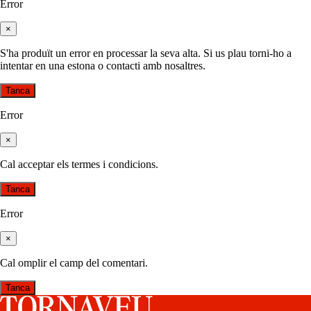
Error
×
S'ha produït un error en processar la seva alta. Si us plau torni-ho a
intentar en una estona o contacti amb nosaltres.
Tanca
Error
×
Cal acceptar els termes i condicions.
Tanca
Error
×
Cal omplir el camp del comentari.
Tanca