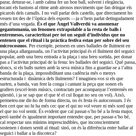
parar, deturar-se, i amb calma fer un bon ball, solvent i elegància,
tocant els bastons al ritme amb airosos moviments que fan dringar els
picarols dels camalls. I no vull parlar dels castells, que directament ho
veuen tot des de l’òptica dels esports —ja n’hem parlat detingudament
més d’una vegada.
És el que Àngel Vallverdú va anomenar
gegantomania, un fenomen extrapolable a la resta de balls i
entremesos, caracteritzat per tot un seguit d’individus que no
entenen que el ritual i la pràctica festiva estan per sobre del seu
microcosmos
. Per exemple, pensem en unes ballades de lluïment en
una plaça allargassada, on l’activitat principal és el lluïment del seguici
popular, amb una breu entrada a la plaça i una breu sortida, per donar
pas a l’activitat principal de la festa: les ballades del seguici. Què passa,
doncs, si els balls surten amb la seva música fins a guardar-se a l’altra
banda de la plaça, impossibilitant una cadència més o menys
estructurada i dinàmica dels lluïments? I imagineu-vos si els que
surten, a banda, van fent la conga i cantant la peça que sonen els
grallers (excel·lents músics, contractats per acompanyar l’entremès en
qüestió, i ja se sap que el que té el cul llogat no seu on vol). Això,
permeteu-me dir-ho de forma directa, no és festa és autoconsum. I és
ben cert que no hi ha més cec que el qui no vol veure ni més sord que
el que no vol sentir. És evident que cal passar-s’ho bé a la festa major,
però també és igualment important entendre que, per passar-s’ho bé,
cal respectar uns mínims imprescindibles, que inconscientment
sostenen i donen sentit al ritual: sinó, on és la diferència entre ballar al
seguici i ballar a la discoteca?