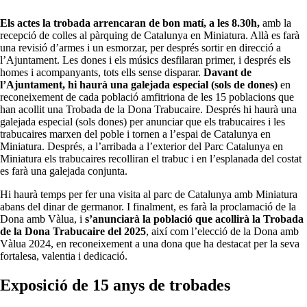
Els actes la trobada arrencaran de bon matí, a les 8.30h,
amb la
recepció de colles al pàrquing de Catalunya en Miniatura. Allà es farà
una revisió d’armes i un esmorzar, per després sortir en direcció a
l’Ajuntament. Les dones i els músics desfilaran primer, i després els
homes i acompanyants, tots ells sense disparar.
Davant de
l’Ajuntament, hi haurà una galejada especial (sols de dones)
en
reconeixement de cada població amfitriona de les 15 poblacions que
han acollit una Trobada de la Dona Trabucaire. Després hi haurà una
galejada especial (sols dones) per anunciar que els trabucaires i les
trabucaires marxen del poble i tornen a l’espai de Catalunya en
Miniatura. Després, a l’arribada a l’exterior del Parc Catalunya en
Miniatura els trabucaires recolliran el trabuc i en l’esplanada del costat
es farà una galejada conjunta.
Hi haurà temps per fer una visita al parc de Catalunya amb Miniatura
abans del dinar de germanor. I finalment, es farà la proclamació de la
Dona amb Vàlua, i
s’anunciarà la població que acollirà la Trobada
de la Dona Trabucaire del 2025
, així com l’elecció de la Dona amb
Vàlua 2024, en reconeixement a una dona que ha destacat per la seva
fortalesa, valentia i dedicació.
Exposició de 15 anys de trobades