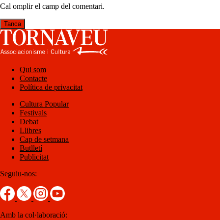
Cal omplir el camp del comentari.
Tanca
Qui som
Contacte
Política de privacitat
Cultura Popular
Festivals
Debat
Llibres
Cap de setmana
Butlletí
Publicitat
Seguiu-nos:
Amb la col·laboració: