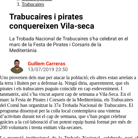
Trabucaires
Trabucaires i pirates
conquereixen Vila-seca
La Trobada Nacional de Trabucaires s'ha celebrat en el
marc de la Festa de Pirates i Corsaris de la
Mediterrània
Guillem Carreras
13/07/2019 23:50
Uns provenen dels mar per atacar la població; els altres estan arrelats a
la terra i lluiten per a defensar-la. Ningú diria, aparentment, que els
pirates i els trabucaires puguin coincidir en cap esdeveniment. I
tanmateix, així s’ha viscut aquest cap de setmana a Vila-Seca. En el
marc la Festa de Pirates i Corsaris de la Mediterrània, els Trabucaires
del Comú han organitzat la 37a Trobada Nacional de Trabucaires. El
programa dissenyat per la colla local contemplava una vintena
d’activitats durant tot el cap de setmana, que s’han pogut celebrar
gràcies a la col·laboració d’un potent equip humà format per més de
200 voluntaris i trenta entitats vila-secanes.
La recepció institucional de la Trobada Nacional, celebrada avui al