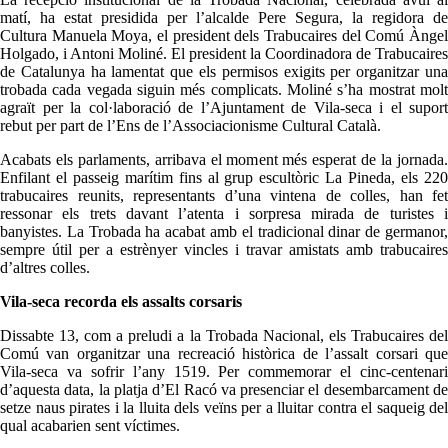
matí, ha estat presidida per l’alcalde Pere Segura, la regidora de
Cultura Manuela Moya, el president dels Trabucaires del Comú Àngel
Holgado, i Antoni Moliné. El president la Coordinadora de Trabucaires
de Catalunya ha lamentat que els permisos exigits per organitzar una
trobada cada vegada siguin més complicats. Moliné s’ha mostrat molt
agraït per la col·laboració de l’Ajuntament de Vila-seca i el suport
rebut per part de l’Ens de l’Associacionisme Cultural Català.
Acabats els parlaments, arribava el moment més esperat de la jornada.
Enfilant el passeig marítim fins al grup escultòric La Pineda, els 220
trabucaires reunits, representants d’una vintena de colles, han fet
ressonar els trets davant l’atenta i sorpresa mirada de turistes i
banyistes. La Trobada ha acabat amb el tradicional dinar de germanor,
sempre útil per a estrènyer vincles i travar amistats amb trabucaires
d’altres colles.
Vila-seca recorda els assalts corsaris
Dissabte 13, com a preludi a la Trobada Nacional, els Trabucaires del
Comú van organitzar una recreació històrica de l’assalt corsari que
Vila-seca va sofrir l’any 1519. Per commemorar el cinc-centenari
d’aquesta data, la platja d’El Racó va presenciar el desembarcament de
setze naus pirates i la lluita dels veïns per a lluitar contra el saqueig del
qual acabarien sent víctimes.