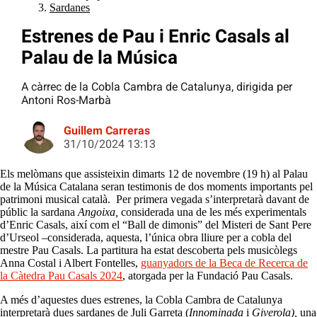
Sardanes
Estrenes de Pau i Enric Casals al
Palau de la Música
A càrrec de la Cobla Cambra de Catalunya, dirigida per
Antoni Ros-Marbà
Guillem Carreras
31/10/2024 13:13
Els melòmans que assisteixin dimarts 12 de novembre (19 h) al Palau
de la Música Catalana seran testimonis de dos moments importants pel
patrimoni musical català. Per primera vegada s’interpretarà davant de
públic la sardana
Angoixa,
considerada una de les més experimentals
d’Enric Casals, així com el “Ball de dimonis” del Misteri de Sant Pere
d’Urseol –considerada, aquesta, l’única obra lliure per a cobla del
mestre Pau Casals. La partitura ha estat descoberta pels musicòlegs
Anna Costal i Albert Fontelles,
guanyadors de la Beca de Recerca de
la Càtedra Pau Casals 2024
, atorgada per la Fundació Pau Casals.
A més d’aquestes dues estrenes, la Cobla Cambra de Catalunya
interpretarà dues sardanes de Juli Garreta (
Innominada
i
Giverola),
una