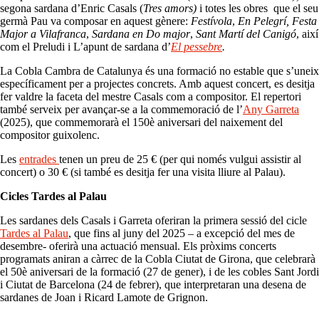
segona sardana d’Enric Casals (
Tres amors)
i totes les obres que el seu
germà Pau va composar en aquest gènere:
Festívola
,
En Pelegrí, Festa
Major a Vilafranca
,
Sardana en Do major
,
Sant Martí del Canigó
, així
com el Preludi i L’apunt de sardana d’
El pessebre
.
La Cobla Cambra de Catalunya és una formació no estable que s’uneix
específicament per a projectes concrets. Amb aquest concert, es desitja
fer valdre la faceta del mestre Casals com a compositor. El repertori
també serveix per avançar-se a la commemoració de l’
Any Garreta
(2025), que commemorarà el 150è aniversari del naixement del
compositor guixolenc.
Les
entrades
tenen un preu de 25 € (per qui només vulgui assistir al
concert) o 30 € (si també es desitja fer una visita lliure al Palau).
Cicles Tardes al Palau
Les sardanes dels Casals i Garreta oferiran la primera sessió del cicle
Tardes al Palau
, que fins al juny del 2025 – a excepció del mes de
desembre- oferirà una actuació mensual. Els pròxims concerts
programats aniran a càrrec de la Cobla Ciutat de Girona, que celebrarà
el 50è aniversari de la formació (27 de gener), i de les cobles Sant Jordi
i Ciutat de Barcelona (24 de febrer), que interpretaran una desena de
sardanes de Joan i Ricard Lamote de Grignon.