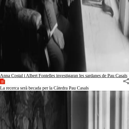
Anna Costal i Albert Fontelles investigaran les sardanes de Pau Casals
La recerca serà becada per la Càtedra Pau Casals