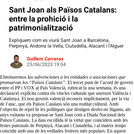
Sant Joan als Països Catalans:
entre la prohició i la
patrimonialització
Expliquem com es viurà Sant Joan a Barcelona,
Perpinyà, Andorra la Vella, Ciutadella, Alacant i l'Alguer
Guillem Carreras
23/06/2023 19:04
Eliminaremos las subvenciones a les entidades o asociaciones que
promuevan los “Països Catalans”.
El tercer punt de l’acord de govern
entre el PP i VOX al País Valencià, rubricat fa una setmana, és una
declaració explícita contra els vincles culturals que uneixen València i
Catalunya. El nou govern valencià reconeix implícitament, per la via
de l’atac, que els Països Catalans són una realitat cultural. Amb
l’objectiu de repel·lir les polítiques que desitgen desfer-ne lligams, als
anys vuitanta va proposar-se Sant Joan com a Diada Nacional dels
Països Catalans. La data escollida té la virtut que coincideix amb les
festes patronals de Perpinyà, Alacant i Ciutadella, i al mateix temps
coincidir amb una de les vetllades festives més populars. En aquest