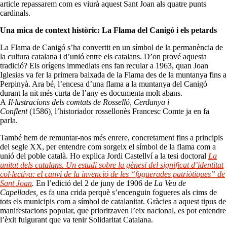
article repassarem com es viurà aquest Sant Joan als quatre punts
cardinals.
Una mica de context històric: La Flama del Canigó i els petards
La Flama de Canigó s’ha convertit en un símbol de la permanència de
la cultura catalana i d’unió entre els catalans. D’on prové aquesta
tradició? Els orígens immediats ens fan recular a 1963, quan Joan
Iglesias va fer la primera baixada de la Flama des de la muntanya fins a
Perpinyà. Ara bé, l’encesa d’una flama a la muntanya del Canigó
durant la nit més curta de l’any es documenta molt abans.
A
Il·lustracions dels comtats de Rosselló, Cerdanya i
Conflent
(1586)
,
l’historiador rossellonès Francesc Comte ja en fa
parla.
També hem de remuntar-nos més enrere, concretament fins a principis
del segle XX, per entendre com sorgeix el símbol de la flama com a
unió del poble català. Ho explica Jordi Castellví a la tesi doctoral
La
unitat dels catalans. Un estudi sobre la gènesi del significat d’identitat
col·lectiva: el canvi de la invenció de les “foguerades patriòtiques” de
Sant Joan
.
En l’edició del 2 de juny de 1906 de
La Veu de
Capellades,
es fa una crida perquè s’encenguin fogueres als cims de
tots els municipis com a símbol de catalanitat. Gràcies a aquest tipus de
manifestacions popular, que prioritzaven l’eix nacional, es pot entendre
l’èxit fulgurant que va tenir Solidaritat Catalana.