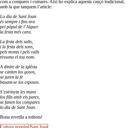
com a compares i comares. Així ho explica aquesta cançó tradicional,
amb la que tanquem l’article:
Lo dia de Sant Joan
és sempre i fins ara
pel pòpul de l’Alguer
la festa més cara.
La festa dels salts,
i la festa dels sons,
pels monts i pels valls
ressona el tou nom.
A dintre de la iglésia
se canten los gosos,
se juren la fe
basant-se los esposos.
S’estrinyin les mans
los fills amb els pares,
se fanen los compares
lo dia de Sant Joan.
Bona revetlla a tothom!
Cultura popular
Sant Joan