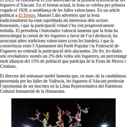
fogueres d’Alacant. En el format actual, la festa se celebra per primera
vegada el 1928, a semblança de les falles valencianes. En un article
publicat a
El Temps
,
Manuel Lillo adverteix que la festa
tradicionalment ha estat supeditada als interessos dels sectors
benestants, i que la participació veïnal s’ha vist progressivament
reduïda. El periodista i historiador valencià lamenta que la festa ha
menystingut la cremà de les fogueres a favor de l’
oci
desbocat,
ha
arraconat altres tradicions valencianes (com les bandes), i que la
connivència entre l’Ajuntament del Partit Popular i la Federació de
Fogueres no estimuli la participació dels alacantins. De fet, les dades
són reveladores: només un 2% dels veïns són foguerers, un percentatge
molt allunyat del 15% de població que participa de la Festa de Moros i
Cristians.
El director del setmanari també lamenta que, en marc de la candidatura
presentada per les falles de València, les fogueres d’Alacant perdessin
l’oportunitat de ser inscrites en la Llista Representativa del Patrimoni
Cultural Immaterial de la Humanitat.