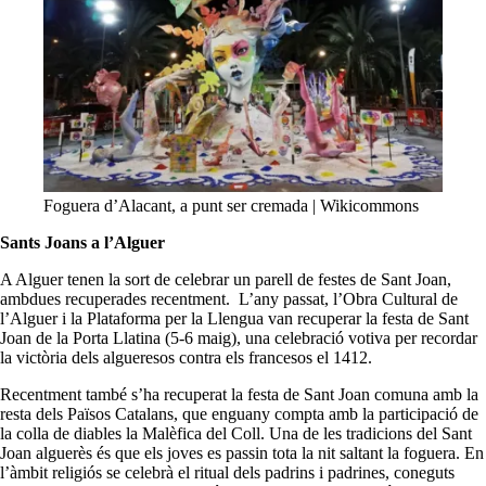
Foguera d’Alacant, a punt ser cremada | Wikicommons
Sants Joans a l’Alguer
A Alguer tenen la sort de celebrar un parell de festes de Sant Joan,
ambdues recuperades recentment. L’any passat, l’Obra Cultural de
l’Alguer i la Plataforma per la Llengua van recuperar la festa de Sant
Joan de la Porta Llatina (5-6 maig), una celebració votiva per recordar
la victòria dels algueresos contra els francesos el 1412.
Recentment també s’ha recuperat la festa de Sant Joan comuna amb la
resta dels Països Catalans, que enguany compta amb la participació de
la colla de diables la Malèfica del Coll. Una de les tradicions del Sant
Joan alguerès és que els joves es passin tota la nit saltant la foguera. En
l’àmbit religiós se celebrà el ritual dels padrins i padrines, coneguts