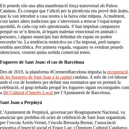
Els petards són una altra manifestació força transversal als Països
Catalans. És conegut que l’afició per la pirotècnia ens prové dels àrabs,
que la van introduir a casa nostra a la baixa edat mitjana. Actualment,
com tantes altres tradicions que s’atreveixen a trencar l’espai-temps
quotidià, és cada cop més qüestionada. S’han impulsat campanyes
perquè no se’n llencin, al·legant malestar emocional en animals i
persones, i alguns municipis han delimitat els espais on poden
encendre’ns. La tendència restrictiva no s’ha imposat, però tampoc
sembla anecdòtica. Per primera vegada, enguany es vendran petards
silenciosos, veurem quina sortida comercial tenen.
Fogueres de Sant Joan: el cas de Barcelona
Des de 2019, la plataforma #CrememBarcelona impulsa la
recuperació
de les fogueres de Sant Joan a la capital
catalana. A més de col·laborar
amb el cos de bombers per definir una normativa que en permeti la
celebració, el grup treballa perquè les fogueres siguin reconegudes com
a
Bé Cultural d’Interès Local
per l’Ajuntament de Barcelona.
Sant Joan a Perpinyà
L’Ajuntament de Perpinyà, governat per Reagrupament Nacional, va
anunciar que prohibia els actes de celebració de Sant Joan organitzats
per l’escola Arrels-Vernet, l’escola Bressola-Bernat, l’associació
esportiva d’inserció social el Fogar Laic i Òmnium Cultural Catalunya