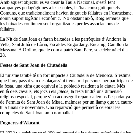
Amb aquest objectiu es va crear la Taula Nacional, s’està fent
campanyes pedagògiques a les escoles, i s’ha aconseguit que els
Comuns, que tradicionalment havien tingut els fallaires en l’ostracisme,
donin suport logístic i econòmic. No obstant això, Roig remarca que
les baixades continuen sent organitzades per les associacions de
fallaires.
La Nit de Sant Joan es faran baixades a les parròquies d’Andorra la
Vella, Sant Julià de Lòria, Escaldes-Engordany, Encamp, Canillo i la
Massana. A Ordino, que té com a patró Sant Pere, se celebrarà el dia
28.
Festes de Sant Joan de Ciutadella
El turisme també té un fort impacte a Ciutadella de Menorca. S’estima
que l’any passat van desplaçar-s’hi trenta mil persones per participar de
la festa, una xifra que equival a la població resident a la ciutat. Més
enllà dels cavalls, els jocs i els
jaleos,
la festa tindrà una dimensió
religiosa especial, perquè s’ha aconseguit reparar a temps l’espadanya
de l’ermita de Sant Joan de Missa, malmesa per un llamp que va caure-
hi a finals de novembre. Una reparació que permetrà celebrar les
completes de Sant Joan amb normalitat.
Fogueres d’Alacant
El 2022 va celebrar-se el 200 aniversari de la primera referència de les