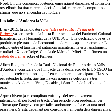
Nord. En una comunicat posterior, emès aquest dimecres, el consistori
rossellonès ha tirat enrere la decisió inicial, en rebre el compromís -
afirma- que no s’encendrà cap foguera.
Les falles d’Andorra la Vella
L’any 2015, la candidatura
Les festes del solstici d’estiu dels
Pirineus
va ser inscrita a la Llista Representativa del Patrimoni Cultural
Immaterial de la Humanitat de la UNESCO. Una declaració que es va
produir en ple trànsit de l’economia andorrana cap al tercer sector. La
relació entre el turisme i el patrimoni immaterial ha estat àmpliament
estudiada; Xavier Roigé, Camila de Mármol i Mireia Guil firmen un
estudi de c en as
sobre el Pirineus.
Albert Roig, membre de la Taula Nacional de Fallaires de les Valls
d’Andorra, considera que l’impacte de la declaració de la UNESCO ha
sigut un “creixement sostingut” en el nombre de participants. Ha servit
per estendre la festa, que fins llavors només se celebrava a tres
municipis -Andorra la Vella, Escaldes, i Sant Julià de Lorià- a tot el
país.
Aquest hivern ja es compliran vuit anys del reconeixement
internacional; per Roig es tracta d’un període prou prudencial per
afirmar que l’auge viscut per falles andorranes no ha estat una moda
passatgera. S’està treballant per consolidar l’empenta dels darrers anys.