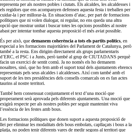
representa per als nostres pobles i ciutats. Els alcaldes, les alcaldesses i
els regidors que ens acompanyen defensen aquesta festa i treballen per
cuidar-la i per millorar-la. En situacions d’atac, per part de formacions
polítiques que ni volen dialogar, ni regular, no ens queda una altra
opció que mostrar unitat i buscar totes les opcions possibles al nostre
abast per intentar tombar aquesta proposició el més aviat possible.
És per això, que
demanem coherència a tots els partits polítics
, en
especial a les formacions majoritàries del Parlament de Catalunya, però
també a la resta. Ens dirigim directament als grups parlamentaris
d’ERC, el PSC i a Junts, però també al grup de CIUTADANS perquè
facin un exercici de sentit comú. Ja no només els ho demanem
nosaltres, sinó, que ho fem amb el suport total dels ajuntaments ebrencs
representats pels seus alcaldes i alcaldesses. Així com també amb el
suport de les tres presidències dels consells comarcals on es fan actes
taurins al nostre territori.
També hem consensuat conjuntament el text d’una moció que
properament serà aprovada pels diferents ajuntaments. Una moció que
exigirà respecte per als nostres pobles per seguir mantenint viva
l’essència de les festes amb bous.
Les formacions polítiques que donen suport a aquesta proposició de
llei per eliminar les modalitats dels bous embolats, capllaçats i bous a la
platja, no poden tenir diferents vares de medir segons al territori que