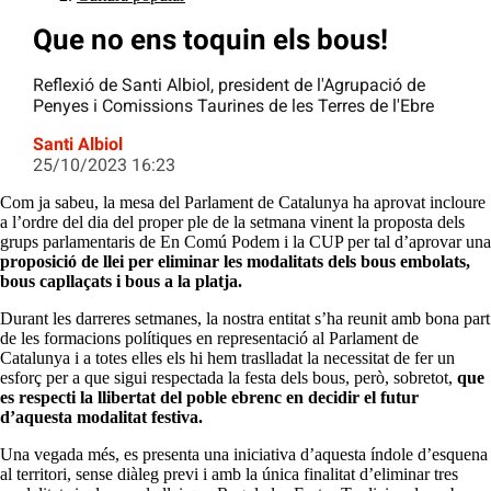
Que no ens toquin els bous!
Reflexió de Santi Albiol, president de l'Agrupació de
Penyes i Comissions Taurines de les Terres de l'Ebre
Santi Albiol
25/10/2023 16:23
Com ja sabeu, la mesa del Parlament de Catalunya ha aprovat incloure
a l’ordre del dia del proper ple de la setmana vinent la proposta dels
grups parlamentaris de En Comú Podem i la CUP per tal d’aprovar una
proposició de llei per eliminar les modalitats dels bous embolats,
bous capllaçats i bous a la platja.
Durant les darreres setmanes, la nostra entitat s’ha reunit amb bona part
de les formacions polítiques en representació al Parlament de
Catalunya i a totes elles els hi hem traslladat la necessitat de fer un
esforç per a que sigui respectada la festa dels bous, però, sobretot,
que
es respecti la llibertat del poble ebrenc en decidir el futur
d’aquesta modalitat festiva.
Una vegada més, es presenta una iniciativa d’aquesta índole d’esquena
al territori, sense diàleg previ i amb la única finalitat d’eliminar tres