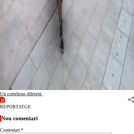
Un correbous diferent.
REPORTATGE
Nou comentari
Comentari
*