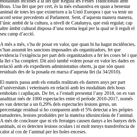
modalitats incloses a la llei que Regula les Festes Tradicionals amb
Bous. Una llei que per cert, és la més exhaustiva en quan a benestar
animal de totes les que existeixen a la Unió Europea i que va tenir un
acord sense precedents al Parlament. Sent, d’aquesta manera manera,
l’únic ambit de la cultura, a nivell de Catalunya, que està regulat; cap
altre àmbit cultural disposa d’una norma legal per la qual se li reguli el
seu camp d’acció.
A més a més, s’ha de posar en valor, que quan hi ha hagut incidències,
s’han assumit les sancions imposades als organitzadors, fet que
evidencia l’exigència per part dels organitzadors a fer les coses bé i que
la llei s’ha complert. Dit això també volem posar en valor les dades en
relació amb els expedients administratius oberts, ja que són quasi
residuals des de la posada en marxa d’aquesta llei (la 34/2010).
El mateix passa amb els estudis realitzats els darrers anys per part
d’universitats i veterinaris en relació amb les modalitats dels bous
embolats i capllaçats. De fet, a l’estudi presentat l’any 2018, on es van
analitzar més de 1000 espectacles entre el període 2010-2017, només
es van detectar a un 0,29% dels espectacles lesions greus, un
percentatge residual si ho comparem amb el 5% detectat a les pròpies
ramaderies, lesions produïdes per la mateixa idiosincràsia de l’animal.
A més de concloure que ni els ferratges causen danys a les banyes dels
animals, ni es detecten lesions oculars i ni molt menys transferència de
calor al cos de l’animal per les boles enceses.