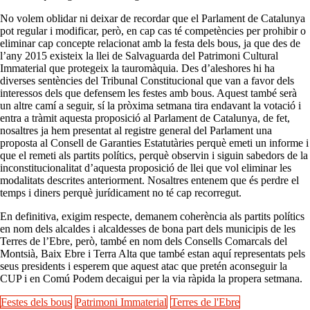
No volem oblidar ni deixar de recordar que el Parlament de Catalunya
pot regular i modificar, però, en cap cas té competències per prohibir o
eliminar cap concepte relacionat amb la festa dels bous, ja que des de
l’any 2015 existeix la llei de Salvaguarda del Patrimoni Cultural
Immaterial que protegeix la tauromàquia. Des d’aleshores hi ha
diverses sentències del Tribunal Constitucional que van a favor dels
interessos dels que defensem les festes amb bous. Aquest també serà
un altre camí a seguir, sí la pròxima setmana tira endavant la votació i
entra a tràmit aquesta proposició al Parlament de Catalunya, de fet,
nosaltres ja hem presentat al registre general del Parlament una
proposta al Consell de Garanties Estatutàries perquè emeti un informe i
que el remeti als partits polítics, perquè observin i siguin sabedors de la
inconstitucionalitat d’aquesta proposició de llei que vol eliminar les
modalitats descrites anteriorment. Nosaltres entenem que és perdre el
temps i diners perquè jurídicament no té cap recorregut.
En definitiva, exigim respecte, demanem coherència als partits polítics
en nom dels alcaldes i alcaldesses de bona part dels municipis de les
Terres de l’Ebre, però, també en nom dels Consells Comarcals del
Montsià, Baix Ebre i Terra Alta que també estan aquí representats pels
seus presidents i esperem que aquest atac que pretén aconseguir la
CUP i en Comú Podem decaigui per la via ràpida la propera setmana.
Festes dels bous
Patrimoni Immaterial
Terres de l'Ebre