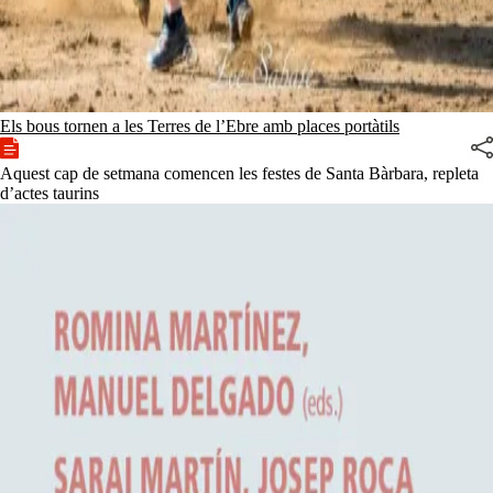
Els bous tornen a les Terres de l’Ebre amb places portàtils
Aquest cap de setmana comencen les festes de Santa Bàrbara, repleta
d’actes taurins