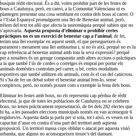
busquin rèdit electoral. És a dir, volen prohibir part de les festes de
bous a Catalunya, però, en canvi, a la Comunitat Valenciana ni es
plantegen presentar una cosa semblant en contra dels bous al carrer. O
a l’Estat Espanyol promulguem una llei de Benestar animal, però,
trèiem del text tot allò que afecta la tauromàquia perquè sabien que no
s’aprovaria.
Aquesta proposta d’eliminar o prohibir certes
pràctiques no és un exercici de benestar cap a l’animal
, de fet,
tenim una llei exemplar en aquest sentit, el que persegueixen és
purament i merament una llei antitaurina i, si no és així, perquè no es fa
cap referència al benestar animal amb tota la seva expressió? perquè
per a nosaltres és un greuge comparatiu amb altres accions o pràctiques
a la que també l’ús de cordes o corretges és emprat per portar els
animals domèstics controlats pel carrer, o bé, certes modalitats
esportives que també utilitzen els animals, com és el cas del canicross.
Si s’ha de fer un debat sobre el benestar animal fem-lo, sense
complexos, però, no només posant com a exemple la festa dels bous.
Eliminar les festes amb bous, no els representa cap pèrdua de rèdit
electoral, ja que de totes les poblacions de Catalunya on se celebren
bous, no tenen pràcticament representació, de fet dels 282 electes que
hi ha, a les passades eleccions municipals només en van aconseguir 6
regidors/es. Aquesta dada ja parla per si sola, tot i això, es veuen en la
capacitat d’anar en contra d’una part del territori amb aquesta
proposició. Un territori massa cops oblidat o atacat per aquesta visió
urbanita, que alguns no aconsegueixen treure’s del damunt.