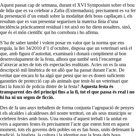
Aquest passat cap de setmana, durant el XVI Symposium sobre el bou
de lidia que es va celebrar a Zafra (Extremadura), precisament es va fer
la presentació d’un estudi sobre la modalitat dels bous capllaçats i, els
resultats que es van presentar segueixen la mateixa línia d’una
incidència pràcticament residual i tot això no ho diem nosaltres, sinó,
que és el món científic qui ho corrobora i ho afirma.
S’ha de saber també i volem posar en valor que la norma que ens
regula, la llei 34/2010 d’1 d’octubre, disposa que un veterinari serà el
que, amb figura d’autoritat, examinarà i donarà compliment al bon
desenvolupament de la festa, alhora que també serà l’encarregat
d’aixecar actes de tots els espectacles realitzats. Actes on es fa una
descripció mil·limètrica de tot allò que ha passat durant l’acte. De
veritat que encara hi ha algú que pensi que no es donen suficients
garanties de protecció cap als animals que tenir-hi un veterinari que
faci la funció de policia dintre de la festa?
Aquesta festa és
transparent des del principi fins a la fi, tot el que passa és real i no
hi ha ni un segon de ficció.
Des de fa uns anys treballem de forma conjunta l’agrupació de penyes
i els alcaldes i alcaldesses del nostre territori, on als seus municipis se
celebren festes amb bous. Una mostra d’aquest treball i la unitat en
vers a aquestes festes és precisament l’acte que estem fent en aquest
moment, tots els governs dels pobles on es fan bous, units defensant la
tradició, la història, la cultura i la identitat que la festa dels bous