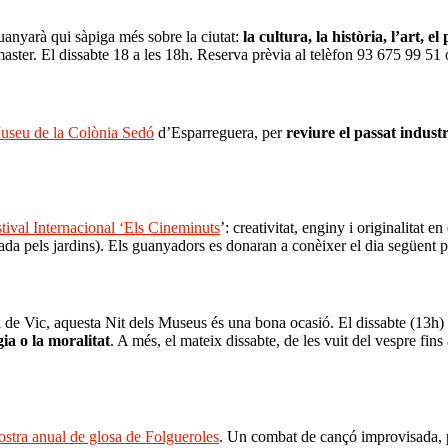
uanyarà qui sàpiga més sobre la ciutat:
la cultura, la història, l’art, e
ster. El dissabte 18 a les 18h. Reserva prèvia al telèfon 93 675 99 51 
useu de la Colònia Sedó
d’Esparreguera, per
reviure el passat industr
tival Internacional ‘Els Cineminuts
’: creativitat, enginy i originalitat
ada pels jardins). Els guanyadors es donaran a conèixer el dia següent p
de Vic, aquesta Nit dels Museus és una bona ocasió. El dissabte (13h) h
gia o la moralitat
. A més, el mateix dissabte, de les vuit del vespre fins
stra anual de glosa de Folgueroles
. Un combat de cançó improvisada, po