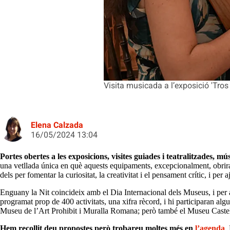
Visita musicada a l’exposició 'Tros
Elena Calzada
16/05/2024 13:04
Portes obertes a les exposicions, visites guiades i teatralitzades, mús
una vetllada única en què aquests equipaments, excepcionalment, obriran
dels per fomentar la curiositat, la creativitat i el pensament crític, i pe
Enguany la Nit coincideix amb el Dia Internacional dels Museus, i per a
programat prop de 400 activitats, una xifra rècord, i hi participaran a
Museu de l’Art Prohibit i Muralla Romana; però també el Museu Castell
Hem recollit deu propostes però trobareu moltes més en
l’agenda
.