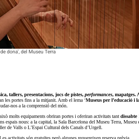
 de dona', del Museu Terra
ica, tallers, presentacions, jocs de pistes,
performances
, mapatges. 
 les portes fins a la mitjanit. Amb el lema ‘
Museus per l’educació i la
r ajudar-nos a la comprensió del món.
ixò molts equipaments obriran portes i oferiran activitats tant
dissabte
lguns espais nous: a la capital, la Sala Barcelona del Museu Terra, Muse
er de Valls o L’Espai Cultural dels Canals d’Urgell.
 Les activitats són gratuïtes però algunes requereixen reserva prèvia.