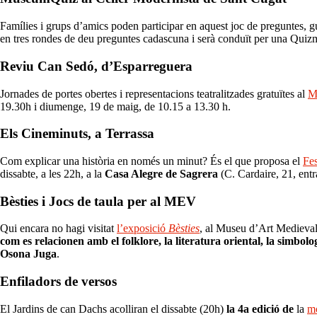
Famílies i grups d’amics poden participar en aquest joc de preguntes, g
en tres rondes de deu preguntes cadascuna i serà conduït per una Quizma
Reviu Can Sedó, d’Esparreguera
Jornades de portes obertes i representacions teatralitzades gratuïtes al
M
19.30h i diumenge, 19 de maig, de 10.15 a 13.30 h.
Els Cineminuts, a Terrassa
Com explicar una història en només un minut? És el que proposa el
Fes
dissabte, a les 22h, a la
Casa Alegre de Sagrera
(C. Cardaire, 21, entr
Bèsties i Jocs de taula per al MEV
Qui encara no hagi visitat
l’exposició
Bèsties
, al Museu d’Art Medieval 
com es relacionen amb el folklore, la literatura oriental, la simbolo
Osona Juga
.
Enfiladors de versos
El Jardins de can Dachs acolliran el dissabte (20h)
la 4a edició de
la
mo