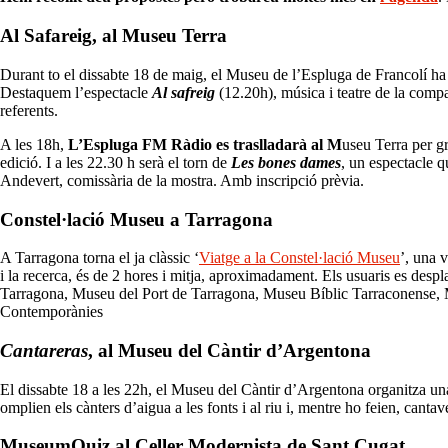
Al Safareig, al Museu Terra
Durant to el dissabte 18 de maig, el Museu de l’Espluga de Francolí h
Destaquem l’espectacle
Al safreig
(12.20h), música i teatre de la compan
referents.
A les 18h,
L’Espluga FM Ràdio es traslladarà al M
useu Terra per g
edició. I a les 22.30 h serà el torn de
Les bones dames
, un espectacle 
Andevert, comissària de la mostra. Amb inscripció prèvia.
Constel·lació Museu a Tarragona
A Tarragona torna el ja clàssic ‘
Viatge a la Constel·lació Museu
’, una v
i la recerca, és de 2 hores i mitja, aproximadament. Els usuaris es despl
Tarragona, Museu del Port de Tarragona, Museu Bíblic Tarraconense,
Contemporànies
Cantareras
, al Museu del Càntir d’Argentona
El dissabte 18 a les 22h, el Museu del Càntir d’Argentona organitza u
omplien els cànters d’aigua a les fonts i al riu i, mentre ho feien, cantav
MuseumQuiz al Celler Modernista de Sant Cugat