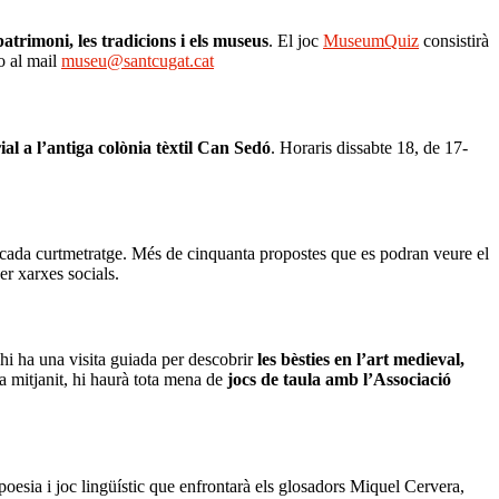
l patrimoni, les tradicions i els museus
. El joc
MuseumQuiz
consistirà
o al mail
museu@santcugat.cat
ial a l’antiga colònia tèxtil Can Sedó
. Horaris dissabte 18, de 17-
 en cada curtmetratge. Més de cinquanta propostes que es podran veure el
er xarxes socials.
i ha una visita guiada per descobrir
les bèsties en l’art medieval,
 a mitjanit, hi haurà tota mena de
jocs de taula amb l’Associació
esia i joc lingüístic que enfrontarà els glosadors Miquel Cervera,