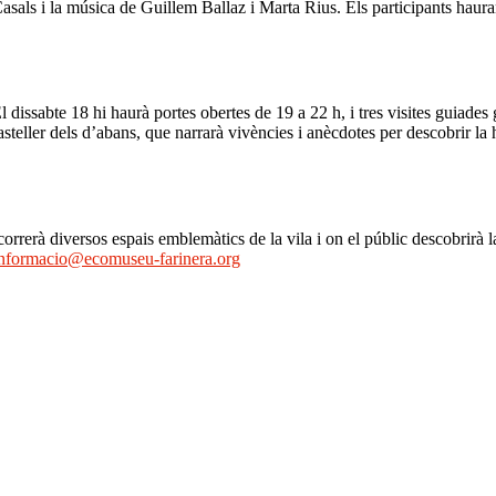
als i la música de Guillem Ballaz i Marta Rius. Els participants hauran
dissabte 18 hi haurà portes obertes de 19 a 22 h, i tres visites guiades 
asteller dels d’abans, que narrarà vivències i anècdotes per descobrir la hi
orrerà diversos espais emblemàtics de la vila i on el públic descobrirà la
nformacio@ecomuseu-farinera.org