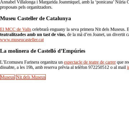
Annabel Villalonga i Margarida Joanmiquel, amb la ‘ponicana’ Núria Cas
proposats pels organitzadors.
Museu Casteller de Catalunya
El MCC de Valls
celebrarà enguany la seva primera Nit dels Museus. El 
teatralitzades amb un tast de vins
, de la mà d’en Joanet, un divertit c
www.museucasteller.cat
La molinera de Castelló d’Empúries
L’Ecomuseu Farinera organitza un
espectacle de teatre de carrer
que rec
dissabte, a les 19h, amb reserva prèvia al telèfon 972250512 o al mail
i
Museus
Nit dels Museus