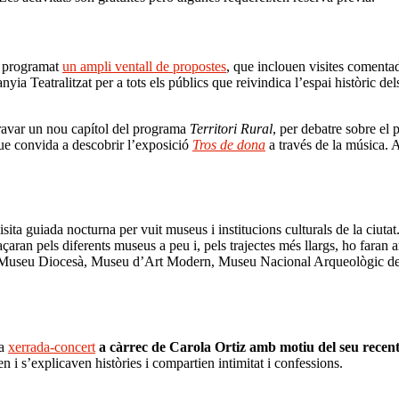
a programat
un ampli ventall de propostes
, que inclouen visites comentade
yia Teatralitzat per a tots els públics que reivindica l’espai històric del
ravar un nou capítol del programa
Territori Rural
, per debatre sobre el 
que convida a descobrir l’exposició
Tros de dona
a través de la música. 
isita guiada nocturna per vuit museus i institucions culturals de la ciutat
açaran pels diferents museus a peu i, pels trajectes més llargs, ho faran 
 Museu Diocesà, Museu d’Art Modern, Museu Nacional Arqueològic de 
na
xerrada-concert
a càrrec de Carola Ortiz amb motiu del seu recen
en i s’explicaven històries i compartien intimitat i confessions.