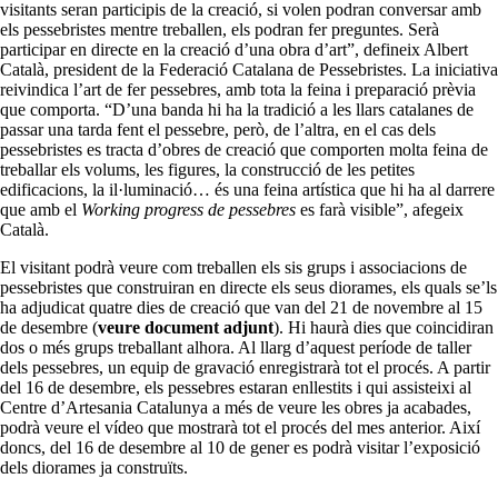
visitants seran participis de la creació, si volen podran conversar amb
els pessebristes mentre treballen, els podran fer preguntes. Serà
participar en directe en la creació d’una obra d’art”, defineix Albert
Català, president de la Federació Catalana de Pessebristes. La iniciativa
reivindica l’art de fer pessebres, amb tota la feina i preparació prèvia
que comporta. “D’una banda hi ha la tradició a les llars catalanes de
passar una tarda fent el pessebre, però, de l’altra, en el cas dels
pessebristes es tracta d’obres de creació que comporten molta feina de
treballar els volums, les figures, la construcció de les petites
edificacions, la il·luminació… és una feina artística que hi ha al darrere
que amb el
Working progress de pessebres
es farà visible”, afegeix
Català.
El visitant podrà veure com treballen els sis grups i associacions de
pessebristes que construiran en directe els seus diorames, els quals se’ls
ha adjudicat quatre dies de creació que van del 21 de novembre al 15
de desembre (
veure document adjunt
). Hi haurà dies que coincidiran
dos o més grups treballant alhora. Al llarg d’aquest període de taller
dels pessebres, un equip de gravació enregistrarà tot el procés. A partir
del 16 de desembre, els pessebres estaran enllestits i qui assisteixi al
Centre d’Artesania Catalunya a més de veure les obres ja acabades,
podrà veure el vídeo que mostrarà tot el procés del mes anterior. Així
doncs, del 16 de desembre al 10 de gener es podrà visitar l’exposició
dels diorames ja construïts.