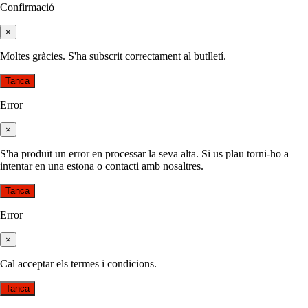
Confirmació
×
Moltes gràcies. S'ha subscrit correctament al butlletí.
Tanca
Error
×
S'ha produït un error en processar la seva alta. Si us plau torni-ho a
intentar en una estona o contacti amb nosaltres.
Tanca
Error
×
Cal acceptar els termes i condicions.
Tanca