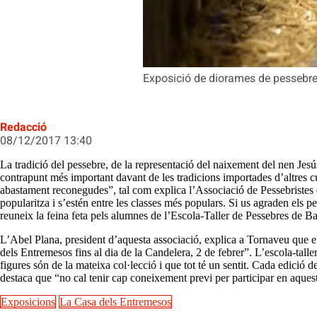
Exposició de diorames de pessebr
Redacció
08/12/2017 13:40
La tradició del pessebre, de la representació del naixement del nen Jesús,
contrapunt més important davant de les tradicions importades d’altres cu
abastament reconegudes”, tal com explica l’Associació de Pessebristes d
popularitza i s’estén entre les classes més populars. Si us agraden els 
reuneix la feina feta pels alumnes de l’Escola-Taller de Pessebres de Ba
L’Abel Plana, president d’aquesta associació, explica a Tornaveu que el 
dels Entremesos fins al dia de la Candelera, 2 de febrer”. L’escola-talle
figures són de la mateixa col·lecció i que tot té un sentit. Cada edició 
destaca que “no cal tenir cap coneixement previ per participar en aquest
Exposicions
La Casa dels Entremesos