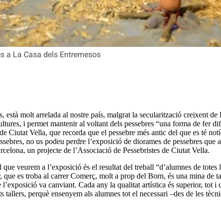
es a La Casa dels Entremesos
 està molt arrelada al nostre país, malgrat la secularització creixent de l
ltures, i permet mantenir al voltant dels pessebres “una forma de fer di
e Ciutat Vella, que recorda que el pessebre més antic del que es té notí
pessebres, no us podeu perdre l’exposició de diorames de pessebres que a
rcelona, un projecte de l’Associació de Pessebristes de Ciutat Vella.
que veurem a l’exposició és el resultat del treball “d’alumnes de totes l
r, que es troba al carrer Comerç, molt a prop del Born, és una mina de ta
de l’exposició va canviant. Cada any la qualitat artística és superior, to
s tallers, perquè ensenyem als alumnes tot el necessari –des de les tècni