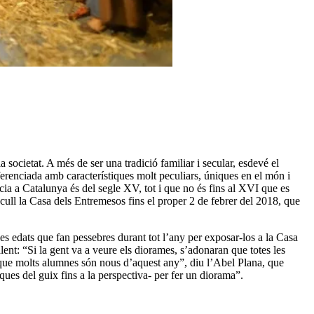
a societat. A més de ser una tradició familiar i secular, esdevé el
ferenciada amb característiques molt peculiars, úniques en el món i
cia a Catalunya és del segle XV, tot i que no és fins al XVI que es
cull la Casa dels Entremesos fins el proper 2 de febrer del 2018, que
es edats que fan pessebres durant tot l’any per exposar-los a la Casa
lent: “Si la gent va a veure els diorames, s’adonaran que totes les
t i que molts alumnes són nous d’aquest any”, diu l’Abel Plana, que
ques del guix fins a la perspectiva- per fer un diorama”.