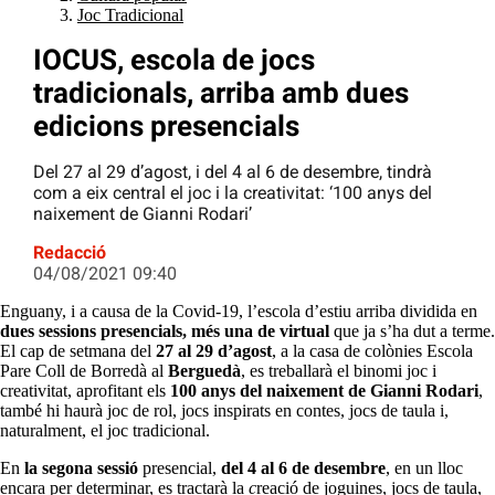
Joc Tradicional
IOCUS, escola de jocs
tradicionals, arriba amb dues
edicions presencials
Del 27 al 29 d’agost, i del 4 al 6 de desembre, tindrà
com a eix central el joc i la creativitat: ‘100 anys del
naixement de Gianni Rodari’
Redacció
04/08/2021 09:40
Enguany, i a causa de la Covid-19, l’escola d’estiu arriba dividida en
dues sessions presencials, més una de virtual
que ja s’ha dut a terme.
El cap de setmana del
27 al 29 d’agost
, a la casa de colònies Escola
Pare Coll de Borredà al
Berguedà
, es treballarà el binomi joc i
creativitat, aprofitant els
100 anys del naixement de Gianni Rodari
,
també hi haurà joc de rol, jocs inspirats en contes, jocs de taula i,
naturalment, el joc tradicional.
En
la segona sessió
presencial,
del 4 al 6 de desembre
, en un lloc
encara per determinar, es tractarà la
c
reació de joguines, jocs de taula,