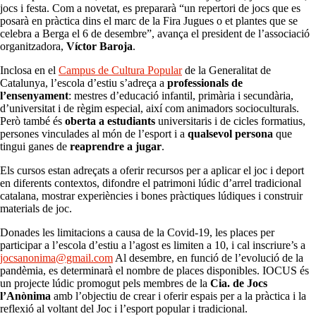
jocs i festa. Com a novetat, es prepararà “un repertori de jocs que es
posarà en pràctica dins el marc de la Fira Jugues o et plantes que se
celebra a Berga el 6 de desembre”, avança el president de l’associació
organitzadora,
Víctor Baroja
.
Inclosa en el
Campus de Cultura Popular
de la Generalitat de
Catalunya, l’escola d’estiu s’adreça a
professionals de
l’ensenyament
: mestres d’educació infantil, primària i secundària,
d’universitat i de règim especial, així com animadors socioculturals.
Però també és
oberta a estudiants
universitaris i de cicles formatius,
persones vinculades al món de l’esport i a
qualsevol persona
que
tingui ganes de
reaprendre a jugar
.
Els cursos estan adreçats a oferir recursos per a aplicar el joc i deport
en diferents contextos, difondre el patrimoni lúdic d’arrel tradicional
catalana, mostrar experiències i bones pràctiques lúdiques i construir
materials de joc.
Donades les limitacions a causa de la Covid-19, les places per
participar a l’escola d’estiu a l’agost es limiten a 10, i cal inscriure’s a
jocsanonima@gmail.com
Al desembre, en funció de l’evolució de la
pandèmia, es determinarà el nombre de places disponibles. IOCUS és
un projecte lúdic promogut pels membres de la
Cia. de Jocs
l’Anònima
amb l’objectiu de crear i oferir espais per a la pràctica i la
reflexió al voltant del Joc i l’esport popular i tradicional.