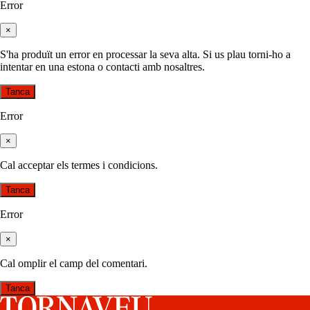
Error
×
S'ha produït un error en processar la seva alta. Si us plau torni-ho a
intentar en una estona o contacti amb nosaltres.
Tanca
Error
×
Cal acceptar els termes i condicions.
Tanca
Error
×
Cal omplir el camp del comentari.
Tanca