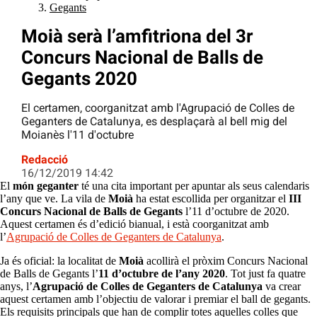
Gegants
Moià serà l’amfitriona del 3r
Concurs Nacional de Balls de
Gegants 2020
El certamen, coorganitzat amb l'Agrupació de Colles de
Geganters de Catalunya, es desplaçarà al bell mig del
Moianès l'11 d'octubre
Redacció
16/12/2019 14:42
El
món geganter
té una cita important per apuntar als seus calendaris
l’any que ve. La vila de
Moià
ha estat escollida per organitzar el
III
Concurs Nacional de Balls de Gegants
l’11 d’octubre de 2020.
Aquest certamen és d’edició bianual, i està coorganitzat amb
l’
Agrupació de Colles de Geganters de Catalunya
.
Ja és oficial: la localitat de
Moià
acollirà el pròxim Concurs Nacional
de Balls de Gegants l’
11 d’octubre de l’any 2020
. Tot just fa quatre
anys, l’
Agrupació de Colles de Geganters de Catalunya
va crear
aquest certamen amb l’objectiu de valorar i premiar el ball de gegants.
Els requisits principals que han de complir totes aquelles colles que