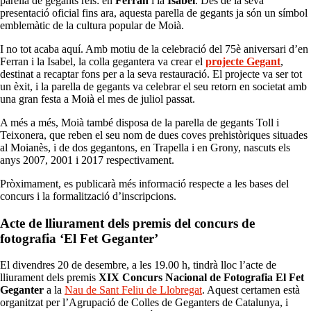
parella de gegants reis: en
Ferran
i la
Isabel
. Des de la seva
presentació oficial fins ara, aquesta parella de gegants ja són un símbol
emblemàtic de la cultura popular de Moià.
I no tot acaba aquí. Amb motiu de la celebració del 75è aniversari d’en
Ferran i la Isabel, la colla gegantera va crear el
projecte Gegant
,
destinat a recaptar fons per a la seva restauració. El projecte va ser tot
un èxit, i la parella de gegants va celebrar el seu retorn en societat amb
una gran festa a Moià el mes de juliol passat.
A més a més, Moià també disposa de la parella de gegants Toll i
Teixonera, que reben el seu nom de dues coves prehistòriques situades
al Moianès, i de dos gegantons, en Trapella i en Grony, nascuts els
anys 2007, 2001 i 2017 respectivament.
Pròximament, es publicarà més informació respecte a les bases del
concurs i la formalització d’inscripcions.
Acte de lliurament dels premis del concurs de
fotografia ‘El Fet Geganter’
El divendres 20 de desembre, a les 19.00 h, tindrà lloc l’acte de
lliurament dels premis
XIX Concurs Nacional de Fotografia El Fet
Geganter
a la
Nau de Sant Feliu de Llobregat
. Aquest certamen està
organitzat per l’Agrupació de Colles de Geganters de Catalunya, i