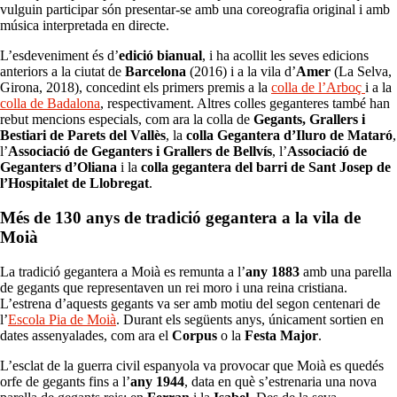
vulguin participar són presentar-se amb una coreografia original i amb
música interpretada en directe.
L’esdeveniment és d’
edició bianual
, i ha acollit les seves edicions
anteriors a la ciutat de
Barcelona
(2016) i a la vila d’
Amer
(La Selva,
Girona, 2018), concedint els primers premis a la
colla de l’Arboç
i a la
colla de Badalona
, respectivament. Altres colles geganteres també han
rebut mencions especials, com ara la colla de
Gegants,
Grallers i
Bestiari de Parets del Vallès
, la
colla Gegantera d’Iluro de Mataró
,
l’
Associació de Geganters i Grallers de Bellvís
, l’
Associació de
Geganters d’Oliana
i la
colla gegantera del barri de
Sant Josep de
l’Hospitalet de Llobregat
.
Més de 130 anys de tradició gegantera a la vila de
Moià
La tradició gegantera a Moià es remunta a l’
any 1883
amb una parella
de gegants que representaven un rei moro i una reina cristiana.
L’estrena d’aquests gegants va ser amb motiu del segon centenari de
l’
Escola Pia de Moià
. Durant els següents anys, únicament sortien en
dates assenyalades, com ara el
Corpus
o la
Festa Major
.
L’esclat de la guerra civil espanyola va provocar que Moià es quedés
orfe de gegants fins a l’
any 1944
, data en què s’estrenaria una nova