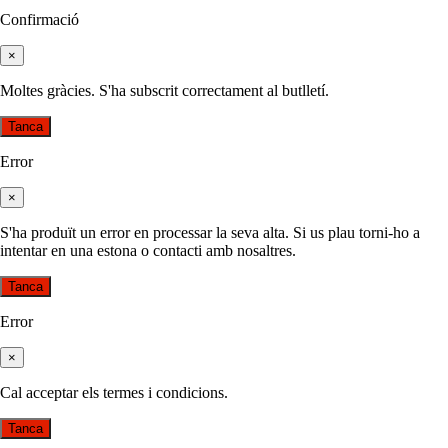
Confirmació
×
Moltes gràcies. S'ha subscrit correctament al butlletí.
Tanca
Error
×
S'ha produït un error en processar la seva alta. Si us plau torni-ho a
intentar en una estona o contacti amb nosaltres.
Tanca
Error
×
Cal acceptar els termes i condicions.
Tanca