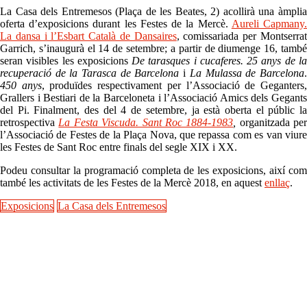
La Casa dels Entremesos (Plaça de les Beates, 2) acollirà una àmplia
oferta d’exposicions durant les Festes de la Mercè.
Aureli Capmany
La dansa i l’Esbart Català de Dansaires
, comissariada per Montserra
Garrich, s’inaugurà el 14 de setembre; a partir de diumenge 16, també
seran visibles les exposicions
De tarasques i cucaferes. 25 anys de l
recuperació de la Tarasca de Barcelona
i
La Mulassa de Barcelona
450 anys
, produïdes respectivament per l’Associació de Geganters
Grallers i Bestiari de la Barceloneta i l’Associació Amics dels Gegants
del Pi. Finalment, des del 4 de setembre, ja està oberta el públic la
retrospectiva
La Festa Viscuda. Sant Roc 1884-1983
,
organitzada per
l’Associació de Festes de la Plaça Nova, que repassa com es van viure
les Festes de Sant Roc entre finals del segle XIX i XX.
Podeu consultar la programació completa de les exposicions, així com
també les activitats de les Festes de la Mercè 2018, en aquest
enllaç
.
Exposicions
La Casa dels Entremesos