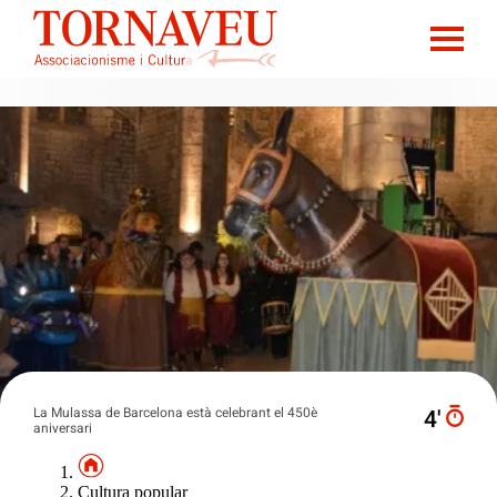
La Mulassa de Barcelona està celebrant el 450è
4′
aniversari
Cultura popular