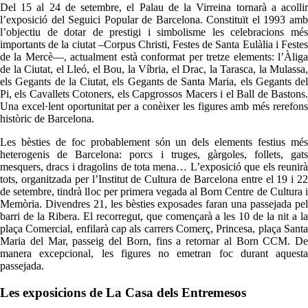
Del 15 al 24 de setembre, el Palau de la Virreina tornarà a acollir
l’exposició del Seguici Popular de Barcelona. Constituït el 1993 amb
l’objectiu de dotar de prestigi i simbolisme les celebracions més
importants de la ciutat –Corpus Christi, Festes de Santa Eulàlia i Festes
de la Mercè—, actualment està conformat per tretze elements: l’Àliga
de la Ciutat, el Lleó, el Bou, la Víbria, el Drac, la Tarasca, la Mulassa,
els Gegants de la Ciutat, els Gegants de Santa Maria, els Gegants del
Pi, els Cavallets Cotoners, els Capgrossos Macers i el Ball de Bastons.
Una excel·lent oportunitat per a conèixer les figures amb més rerefons
històric de Barcelona.
Les bèsties de foc probablement són un dels elements festius més
heterogenis de Barcelona: porcs i truges, gàrgoles, follets, gats
mesquers, dracs i dragolins de tota mena… L’exposició que els reunirà
tots, organitzada per l’Institut de Cultura de Barcelona entre el 19 i 22
de setembre, tindrà lloc per primera vegada al Born Centre de Cultura i
Memòria. Divendres 21, les bèsties exposades faran una passejada pel
barri de la Ribera. El recorregut, que començarà a les 10 de la nit a la
plaça Comercial, enfilarà cap als carrers Comerç, Princesa, plaça Santa
Maria del Mar, passeig del Born, fins a retornar al Born CCM. De
manera excepcional, les figures no emetran foc durant aquesta
passejada.
Les exposicions de La Casa dels Entremesos