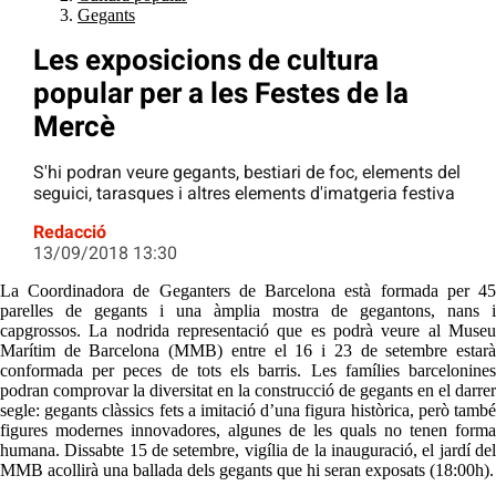
Gegants
Les exposicions de cultura
popular per a les Festes de la
Mercè
S'hi podran veure gegants, bestiari de foc, elements del
seguici, tarasques i altres elements d'imatgeria festiva
Redacció
13/09/2018 13:30
La Coordinadora de Geganters de Barcelona està formada per 45
parelles de gegants i una àmplia mostra de gegantons, nans i
capgrossos. La nodrida representació que es podrà veure al Museu
Marítim de Barcelona (MMB) entre el 16 i 23 de setembre estarà
conformada per peces de tots els barris. Les famílies barcelonines
podran comprovar la diversitat en la construcció de gegants en el darrer
segle: gegants clàssics fets a imitació d’una figura històrica, però també
figures modernes innovadores, algunes de les quals no tenen forma
humana. Dissabte 15 de setembre, vigília de la inauguració, el jardí del
MMB acollirà una ballada dels gegants que hi seran exposats (18:00h).