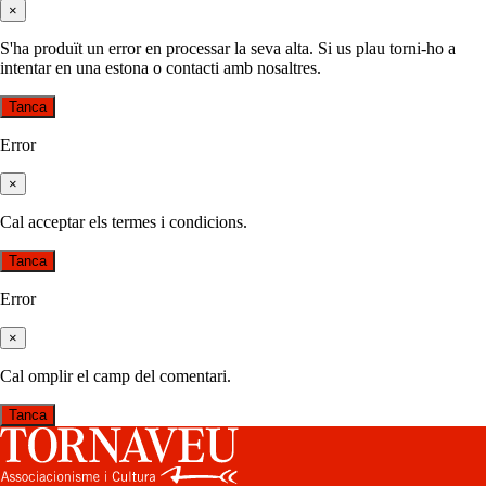
×
S'ha produït un error en processar la seva alta. Si us plau torni-ho a
intentar en una estona o contacti amb nosaltres.
Tanca
Error
×
Cal acceptar els termes i condicions.
Tanca
Error
×
Cal omplir el camp del comentari.
Tanca