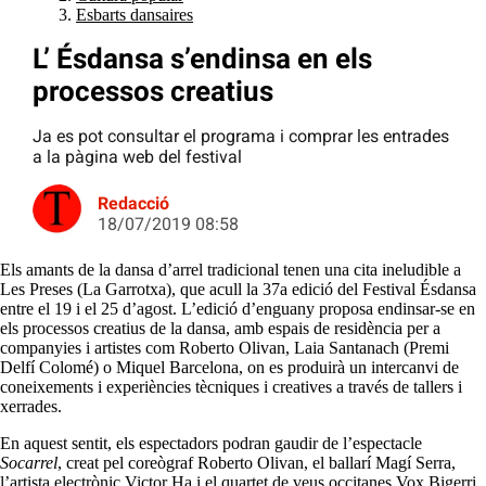
Esbarts dansaires
L’ Ésdansa s’endinsa en els
processos creatius
Ja es pot consultar el programa i comprar les entrades
a la pàgina web del festival
Redacció
18/07/2019 08:58
Els amants de la dansa d’arrel tradicional tenen una cita ineludible a
Les Preses (La Garrotxa), que acull la 37a edició del Festival Ésdansa
entre el 19 i el 25 d’agost. L’edició d’enguany proposa endinsar-se en
els processos creatius de la dansa, amb espais de residència per a
companyies i artistes com Roberto Olivan, Laia Santanach (Premi
Delfí Colomé) o Miquel Barcelona, on es produirà un intercanvi de
coneixements i experiències tècniques i creatives a través de tallers i
xerrades.
En aquest sentit, els espectadors podran gaudir de l’espectacle
Socarrel
, creat pel coreògraf Roberto Olivan, el ballarí Magí Serra,
l’artista electrònic Victor Ha i el quartet de veus occitanes Vox Bigerri.