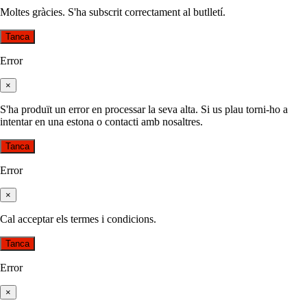
Moltes gràcies. S'ha subscrit correctament al butlletí.
Tanca
Error
×
S'ha produït un error en processar la seva alta. Si us plau torni-ho a
intentar en una estona o contacti amb nosaltres.
Tanca
Error
×
Cal acceptar els termes i condicions.
Tanca
Error
×