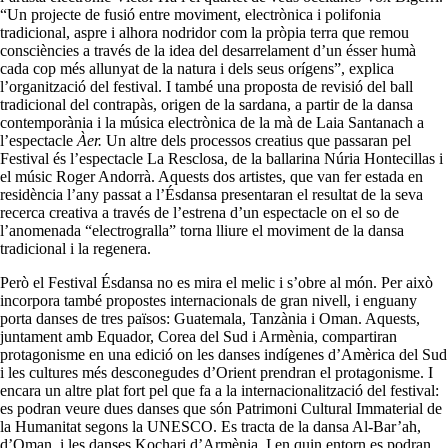
“Un projecte de fusió entre moviment, electrònica i polifonia
tradicional, aspre i alhora nodridor com la pròpia terra que remou
consciències a través de la idea del desarrelament d’un ésser humà
cada cop més allunyat de la natura i dels seus orígens”, explica
l’organització del festival. I també una proposta de revisió del ball
tradicional del contrapàs, origen de la sardana, a partir de la dansa
contemporània i la música electrònica de la mà de Laia Santanach a
l’espectacle
Àer.
Un altre dels processos creatius que passaran pel
Festival és l’espectacle La Resclosa, de la ballarina Núria Hontecillas i
el músic Roger Andorrà. Aquests dos artistes, que van fer estada en
residència l’any passat a l’Ésdansa presentaran el resultat de la seva
recerca creativa a través de l’estrena d’un espectacle on el so de
l’anomenada “electrogralla” torna lliure el moviment de la dansa
tradicional i la regenera.
Però el Festival Ésdansa no es mira el melic i s’obre al món. Per això
incorpora també propostes internacionals de gran nivell, i enguany
porta danses de tres països: Guatemala, Tanzània i Oman. Aquests,
juntament amb Equador, Corea del Sud i Armènia, compartiran
protagonisme en una edició on les danses indígenes d’Amèrica del Sud
i les cultures més desconegudes d’Orient prendran el protagonisme. I
encara un altre plat fort pel que fa a la internacionalització del festival:
es podran veure dues danses que són Patrimoni Cultural Immaterial de
la Humanitat segons la UNESCO. Es tracta de la dansa Al-Bar’ah,
d’Oman, i les danses Kochari d’Armènia. I en quin entorn es podran