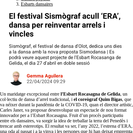
Esbarts dansaires
El festival Sismògraf acull ‘ERA’,
dansa per reinventar arrels i
vincles
Sismògraf, el festival de dansa d'Olot, dedica uns dies
a la dansa amb la nova proposta Sismodansa | Es
podrà veure aquest projecte de l'Esbart Rocasanga de
Gelida, el dia 27 d'abril en doble sessió
Gemma Aguilera
22/04/2024 09:29
Un maridatge excepcional entre
l’Esbart Rocasagna de Gelida
, un
col·lectiu de dansa d’arrel tradicional, i
el coreògraf Quim Bigas
, que
va néixer durant la pandèmia de la COVID-19, quan el director artístic,
Carles Janer, va proposar desenvolupar un espectacle de nou format
innovador per a l’Esbart Rocasagna. Fruit d’un procés participatiu
entre els dansaires, va sorgir la idea de treballar la terra del Penedès i
trencar amb estereotips. El resultat va ser, l’any 2022, l’estrena d’ERA,
una oda al passat i a la vinya i les persones que hi han deixat empremta