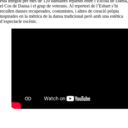
està integrat per més de 120 dansaires repartits entre l’Escola de Dansa,
el Cos de Dansa i el grup de veterans. Al repertori de l’Esbart s’hi
recullen danses recuperades, costumistes, i altres de creació pròpia
inspirades en la mètrica de la dansa tradicional però amb una estètica
d’espectacle escènic.