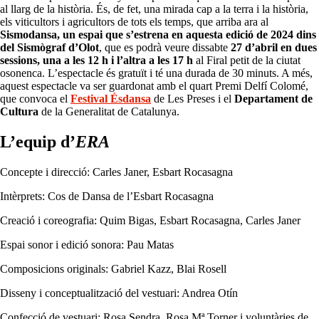
al llarg de la història. És, de fet, una mirada cap a la terra i la història,
els viticultors i agricultors de tots els temps, que arriba ara al
Sismodansa, un espai que s’estrena en aquesta edició de 2024 dins
del Sismògraf d’Olot
, que es podrà veure dissabte
27 d’abril en dues
sessions, una a les 12 h i l’altra a les 17 h
al Firal petit de la ciutat
osonenca. L’espectacle és gratuït i té una durada de 30 minuts. A més,
aquest espectacle va ser guardonat amb el quart Premi Delfí Colomé,
que convoca el
Festival Ésdansa
de Les Preses i el
Departament de
Cultura
de la Generalitat de Catalunya.
L’equip d’
ERA
Concepte i direcció: Carles Janer, Esbart Rocasagna
Intèrprets: Cos de Dansa de l’Esbart Rocasagna
Creació i coreografia: Quim Bigas, Esbart Rocasagna, Carles Janer
Espai sonor i edició sonora: Pau Matas
Composicions originals: Gabriel Kazz, Blai Rosell
Disseny i conceptualització del vestuari: Andrea Otín
Confecció de vestuari: Rosa Sendra, Rosa Mª Torner i voluntàries de