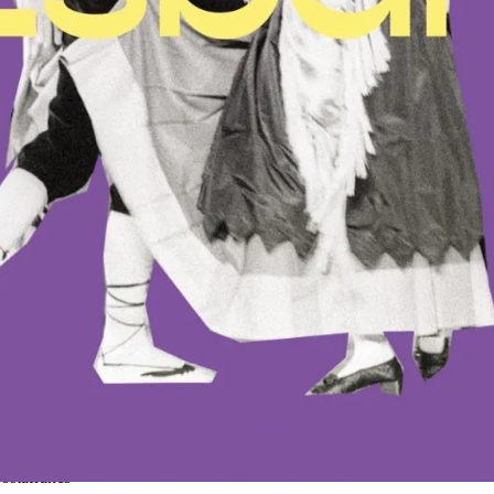
lsat per l'Esbart Ciutat Comtal
arrel tradicional, i un vermut gentilesa de la
Fundació Can Pedró
. Aqu
s tracta d’un espai estable de trobada per ballar dansa d’arrel, i que té 
a l’octubre, després que el 20 de maig se’n va celebrar la primera.
e Sants
ostafrancs