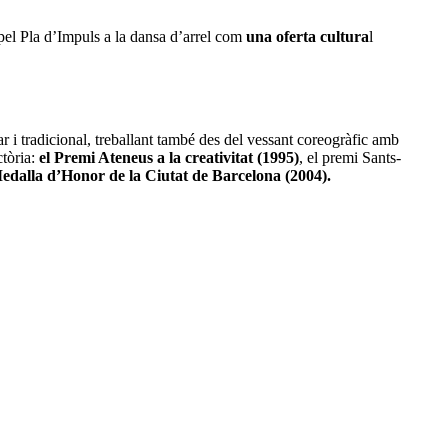
s pel Pla d’Impuls a la dansa d’arrel com
una oferta cultura
l
r i tradicional, treballant també des del vessant coreogràfic amb
ctòria:
el Premi Ateneus a la creativitat (1995)
, el premi Sants-
dalla d’Honor de la Ciutat de Barcelona (2004).