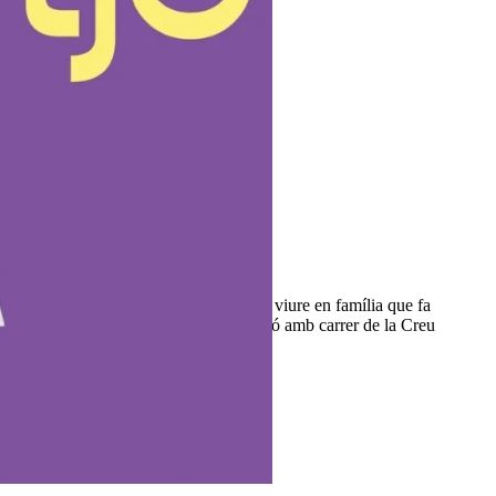
esta és la proposta lúdica i cultural per viure en família que fa
al barri d’Hostafrancs -al carrer Diputació amb carrer de la Creu