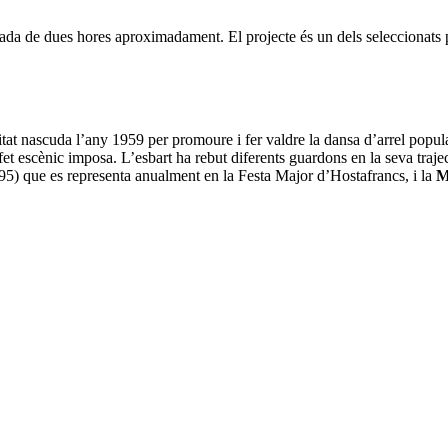
a durada de dues hores aproximadament. El projecte és un dels seleccionat
tat nascuda l’any 1959 per promoure i fer valdre la dansa d’arrel popula
t escènic imposa. L’esbart ha rebut diferents guardons en la seva traje
5) que es representa anualment en la Festa Major d’Hostafrancs, i la
Me