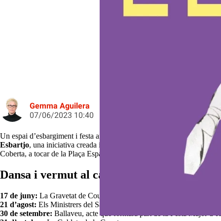
Esbartjo, el projecte de carrer impu
Gemma Aguilera
07/06/2023 10:40
Un espai d’esbargiment i festa amb la programació de grups de música d’
Esbartjo
, una iniciativa creada i produïda per
l’Esbart Ciutat Comtal.
E
Coberta, a tocar de la Plaça Espanya- quatre sessions programades fins 
Dansa i vermut al carrer
17 de juny:
La Gravetat de Coulomb
21 d’agost:
Els Ministrers del Sabre, dins del marc de la Festa Major d
30 de setembre:
Ballaveu, acte que formarà part de la Festa Major d’H