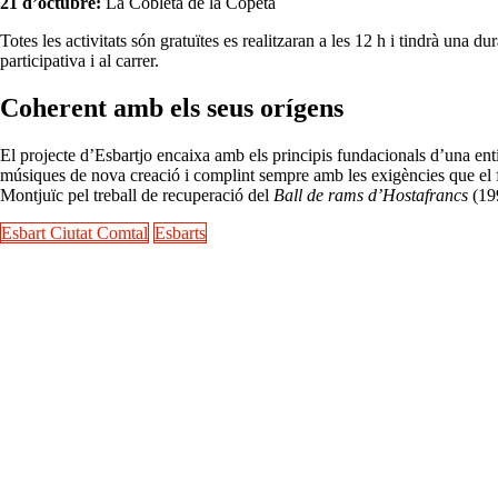
21 d’octubre:
La Cobleta de la Copeta
Totes les activitats són gratuïtes es realitzaran a les 12 h i tindrà un
participativa i al carrer.
Coherent amb els seus orígens
El projecte d’Esbartjo encaixa amb els principis fundacionals d’una enti
músiques de nova creació i complint sempre amb les exigències que el fe
Montjuïc pel treball de recuperació del
Ball de rams d’Hostafrancs
(199
Esbart Ciutat Comtal
Esbarts