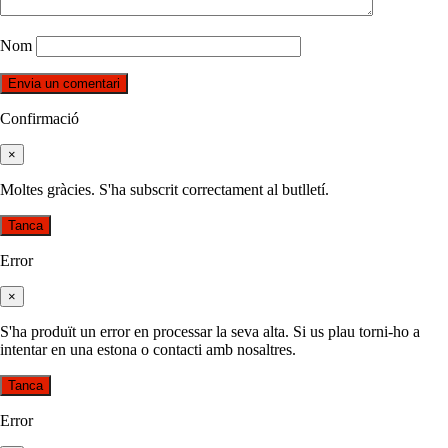
Nom
Confirmació
×
Moltes gràcies. S'ha subscrit correctament al butlletí.
Tanca
Error
×
S'ha produït un error en processar la seva alta. Si us plau torni-ho a
intentar en una estona o contacti amb nosaltres.
Tanca
Error