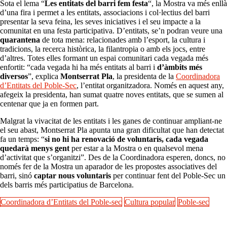
Sota el lema “
Les entitats del barri fem festa
“, la Mostra va més enllà
d’una fira i permet a les entitats, associacions i col·lectius del barri
presentar la seva feina, les seves iniciatives i el seu impacte a la
comunitat en una festa participativa. D’entitats, se’n podran veure una
quarantena
de tota mena: relacionades amb l’esport, la cultura i
tradicions, la recerca històrica, la filantropia o amb els jocs, entre
d’altres. Totes elles formant un espai comunitari cada vegada més
enfortit: “cada vegada hi ha més entitats al barri i
d’àmbits més
diversos
”, explica
Montserrat Pla
, la presidenta de la
Coordinadora
d’Entitats del Poble-Sec
, l’entitat organitzadora. Només en aquest any,
afegeix la presidenta, han sumat quatre noves entitats, que se sumen al
centenar que ja en formen part.
Malgrat la vivacitat de les entitats i les ganes de continuar ampliant-ne
el seu abast, Montserrat Pla apunta una gran dificultat que han detectat
fa un temps: “
si no hi ha renovació de voluntaris, cada
vegada
quedarà menys gent
per estar a la Mostra o en qualsevol mena
d’activitat que s’organitzi”. Des de la Coordinadora esperen, doncs, no
només fer de la Mostra un aparador de les propostes associatives del
barri, sinó
captar nous voluntaris
per continuar fent del Poble-Sec un
dels barris més participatius de Barcelona.
Coordinadora d’Entitats del Poble-sec
Cultura popular
Poble-sec