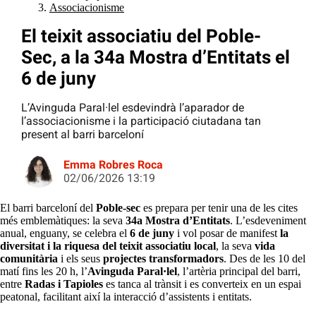
Associacionisme
El teixit associatiu del Poble-
Sec, a la 34a Mostra d’Entitats el
6 de juny
L’Avinguda Paral·lel esdevindrà l’aparador de
l’associacionisme i la participació ciutadana tan
present al barri barceloní
Emma Robres Roca
02/06/2026 13:19
El barri barceloní del
Poble-sec
es prepara per tenir una de les cites
més emblemàtiques: la seva
34a Mostra d’Entitats
. L’esdeveniment
anual, enguany, se celebra el
6 de juny
i vol posar de manifest
la
diversitat i la riquesa del teixit associatiu local
, la seva
vida
comunitària
i els seus
projectes transformadors
. Des de les 10 del
matí fins les 20 h, l’
Avinguda Paral·lel
, l’artèria principal del barri,
entre
Radas i Tapioles
es tanca al trànsit i es converteix en un espai
peatonal, facilitant així la interacció d’assistents i entitats.