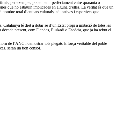
bitants, per exemple, poden tenir perfectament entre quaranta o
sones que no estiguin implicades en alguna d’elles. La veritat és que un
 nombre total d’entitats culturals, educatives i esportives que
atalunya té dret a dotar-se d’un Estat propi a imitació de totes les
a dècada present, com Flandes, Euskadi o Escòcia, que ja ha rebut el
orn de l’ANC i demostrar tots plegats la força veritable del poble
 cas, seran un bon consol.