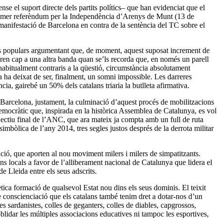
nse el suport directe dels partits polítics– que han evidenciat que el
l primer referèndum per la Independència d’Arenys de Munt (13 de
manifestació de Barcelona en contra de la sentència del TC sobre el
ons populars argumentant que, de moment, aquest suposat increment de
iren cap a una altra banda quan se’ls recorda que, en només un parell
a habitualment contraris a la qüestió, circumstància absolutament
 ha deixat de ser, finalment, un somni impossible. Les darreres
a, gairebé un 50% dels catalans triaria la butlleta afirmativa.
 a Barcelona, justament, la culminació d’aquest procés de mobilitzacions
democràtic que, inspirada en la històrica Assemblea de Catalunya, es vol
jectiu final de l’ANC, que ara mateix ja compta amb un full de ruta
imbòlica de l’any 2014, tres segles justos després de la derrota militar
ció, que aporten al nou moviment milers i milers de simpatitzants.
 locals a favor de l’alliberament nacional de Catalunya que lidera el
 Lleida entre els seus adscrits.
tica formació de qualsevol Estat nou dins els seus dominis. El teixit
e conscienciació que els catalans també tenim dret a dotar-nos d’un
les sardanistes, colles de geganters, colles de diables, capgrossos,
l oblidar les múltiples associacions educatives ni tampoc les esportives,