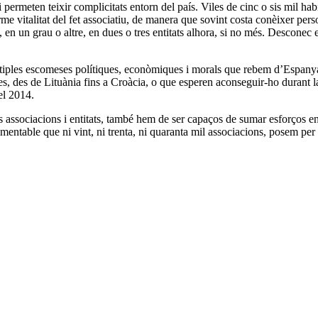
permeten teixir complicitats entorn del país. Viles de cinc o sis mil ha
rme vitalitat del fet associatiu, de manera que sovint costa conèixer per
en un grau o altre, en dues o tres entitats alhora, si no més. Desconec el
iples escomeses polítiques, econòmiques i morals que rebem d’Espanya. C
s, des de Lituània fins a Croàcia, o que esperen aconseguir-ho durant l
el 2014.
associacions i entitats, també hem de ser capaços de sumar esforços ent
amentable que ni vint, ni trenta, ni quaranta mil associacions, posem per