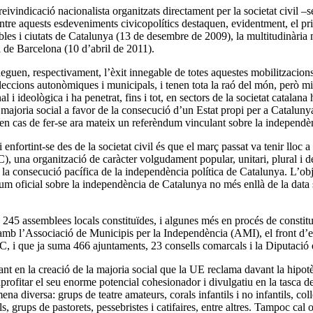
ivindicació nacionalista organitzats directament per la societat civil –se
a. Entre aquests esdeveniments civicopolítics destaquen, evidentment, e
les i ciutats de Catalunya (13 de desembre de 2009), la multitudinària 
a de Barcelona (10 d’abril de 2011).
neguen, respectivament, l’èxit innegable de totes aquestes mobilitzaci
eleccions autonòmiques i municipals, i tenen tota la raó del món, però m
 i ideològica i ha penetrat, fins i tot, en sectors de la societat catalan
ajoria social a favor de la consecució d’un Estat propi per a Catalunya
n cas de fer-se ara mateix un referèndum vinculant sobre la independènci
enfortint-se des de la societat civil és que el març passat va tenir lloc
), una organització de caràcter volgudament popular, unitari, plural i 
 la consecució pacífica de la independència política de Catalunya. L’ob
dum oficial sobre la independència de Catalunya no més enllà de la data s
245 assemblees locals constituïdes, i algunes més en procés de constitu
b l’Associació de Municipis per la Independència (AMI), el front d’ens
, i que ja suma 466 ajuntaments, 23 consells comarcals i la Diputació de
ant en la creació de la majoria social que la UE reclama davant la hipotè
profitar el seu enorme potencial cohesionador i divulgatiu en la tasca d
ena diversa: grups de teatre amateurs, corals infantils i no infantils, col
als, grups de pastorets, pessebristes i catifaires, entre altres. Tampoc ca