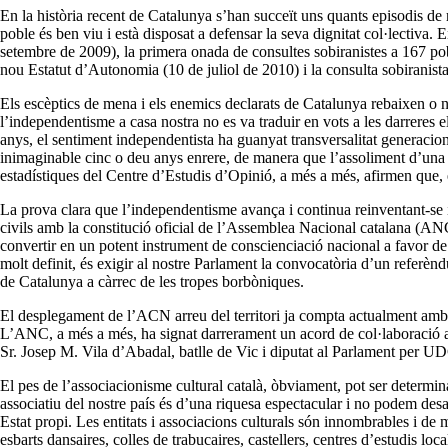
En la història recent de Catalunya s’han succeït uns quants episodis de re
poble és ben viu i està disposat a defensar la seva dignitat col·lectiv
setembre de 2009), la primera onada de consultes sobiranistes a 167 pob
nou Estatut d’Autonomia (10 de juliol de 2010) i la consulta sobiranist
Els escèptics de mena i els enemics declarats de Catalunya rebaixen o 
l’independentisme a casa nostra no es va traduir en vots a les darreres 
anys, el sentiment independentista ha guanyat transversalitat generacional
inimaginable cinc o deu anys enrere, de manera que l’assoliment d’una m
estadístiques del Centre d’Estudis d’Opinió, a més a més, afirmen que, e
La prova clara que l’independentisme avança i continua reinventant-se i 
civils amb la constitució oficial de l’Assemblea Nacional catalana (ANC
convertir en un potent instrument de conscienciació nacional a favor de
molt definit, és exigir al nostre Parlament la convocatòria d’un referèn
de Catalunya a càrrec de les tropes borbòniques.
El desplegament de l’ACN arreu del territori ja compta actualment amb 
L’ANC, a més a més, ha signat darrerament un acord de col·laboració am
Sr. Josep M. Vila d’Abadal, batlle de Vic i diputat al Parlament per UDC
El pes de l’associacionisme cultural català, òbviament, pot ser determin
associatiu del nostre país és d’una riquesa espectacular i no podem desa
Estat propi. Les entitats i associacions culturals són innombrables i de m
esbarts dansaires, colles de trabucaires, castellers, centres d’estudis loc