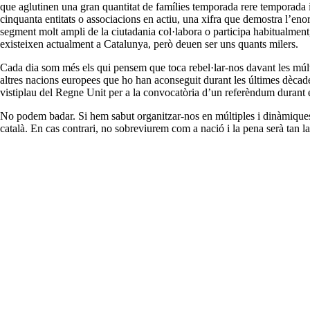
que aglutinen una gran quantitat de famílies temporada rere temporada i 
cinquanta entitats o associacions en actiu, una xifra que demostra l’eno
segment molt ampli de la ciutadania col·labora o participa habitualment, 
existeixen actualment a Catalunya, però deuen ser uns quants milers.
Cada dia som més els qui pensem que toca rebel·lar-nos davant les múlt
altres nacions europees que ho han aconseguit durant les últimes dècade
vistiplau del Regne Unit per a la convocatòria d’un referèndum durant 
No podem badar. Si hem sabut organitzar-nos en múltiples i dinàmiques 
català. En cas contrari, no sobreviurem com a nació i la pena serà tan l