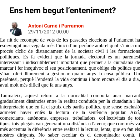
Ens hem begut l’enteniment?
Antoni Carné i Parramon
29/11/2012 00:00
La nit de recompte de vots de les passades eleccions al Parlament ha
esdevingut una vegada més l’inici d’un període amb el qual s’inicia un
procés cíclic de distanciament de la societat civil i les formacions
polítiques. Es fa evident que la jornada electoral és un parèntesi
interessant i indiscutiblement important que permet a la ciutadania de
marcar i fer inequívoc el seu posicionament, que obliga els polítics que
s’han ofert lliurement a gestionar quatre anys la cosa pública. Un
parèntesi, perquè l’endemà la vida continua i hom encara el dia a dia,
avui molt més difícil que fa uns anys.
Tanmateix, aquest retorn a la normalitat comporta anar marcant
gradualment distàncies entre la realitat conduïda per la ciutadania i la
interpretació que en fa el gruix dels partits polítics, que sense exclusió
admeten haver entès la lectura de la sentència popular. Així,
comerciants, autònoms, empreses, treballadors, col·lectivitats de tot
tipus, tots plegats van generant una distància d’avenç que com més va
més accentua la diferència entre realitat i la lectura, lenta, que en fan els
nostres dirigents. No saber escoltar és el denominador comú, i