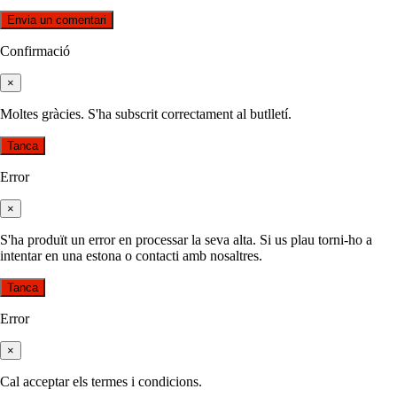
Confirmació
×
Moltes gràcies. S'ha subscrit correctament al butlletí.
Tanca
Error
×
S'ha produït un error en processar la seva alta. Si us plau torni-ho a
intentar en una estona o contacti amb nosaltres.
Tanca
Error
×
Cal acceptar els termes i condicions.