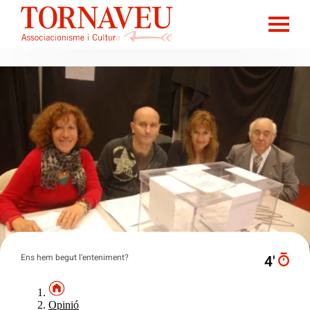
Ens hem begut l’enteniment?
4′
Opinió