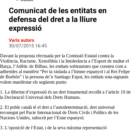
Comunicat de les entitats en
defensa del dret a la lliure
expressió
Varis autors
30/07/2015 16:45
Davant la proposta efectuada per la Comissió Estatal contra la
Violència, Racisme, Xenofòbia i la Intolerància a l’Esport de multar el
Barça, l’Atlètic de Bilbao, les entitats sobiranistes que consten com a
adherides al manifest “Per la xiulada a l’himne espanyol i al Rei Felipe
de Borbón” i la persona de’n Santiago Espot, les entitats sota-signants
volem manifestar els següents punts:
1. La llibertat d’expressió és un dret fonamental recollit a l’article 19 de
la Declaració Universal dels Drets Humans.
2. El poble català té el dret a l’autodeterminació, dret universal
reconegut pel Pacte Internacional de Drets Civils i Polítics de les
Nacions Unides, subscrit per l’Estat espanyol.
3. L’oposició de l’Estat, i de la seva màxima representació