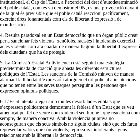
institucional, el Cap de l’Estat, a l’exercici del dret d’autodeterminació
del poble català, com es va demostrar el 9N, és una provocació davant
de la qual és previsible que el poble català reaccioni pacíficament,
exercint drets fonamentals com els de llibertat d’expressió i de
manifestació.
4. Resulta paradoxal en un Estat democràtic que un òrgan públic creat
per a sancionar fets violents, xenòfobs, racistes i intolerants exerceixi
actes violents com ara coartar de manera flagrant la llibertat d’expressió
dels ciutadans que ha de protegir.
5. La Comissió Estatal Antiviolència està seguint una estratègia
predeterminada de coacció que abasta les diferents estructures
polítiques de l’Estat. Les sancions de la Comissió minven de manera
alarmant la llibertat d’expressió i atorguen el rol policial a institucions
que no tenen entre les seves tasques perseguir a les persones que
expressen opinions polítiques.
6. L’Estat intenta ofegar amb multes desorbitades entitats que
s’expressen políticament demostrant la feblesa d’un Estat que es veu
amenaçat pel fet de veure com xiulen el seu himne i que reacciona com
sempre, de manera coactiva. Amb la violència punitiva no
aconseguiran que els seus símbols no siguin xiulats, sinó que els faran
representar valors que són violents, repressors i intolerants i gens
relacionats amb la llibertat i la democràcia.