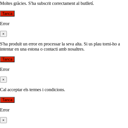
Moltes gràcies. S'ha subscrit correctament al butlletí.
Tanca
Error
×
S'ha produït un error en processar la seva alta. Si us plau torni-ho a
intentar en una estona o contacti amb nosaltres.
Tanca
Error
×
Cal acceptar els termes i condicions.
Tanca
Error
×