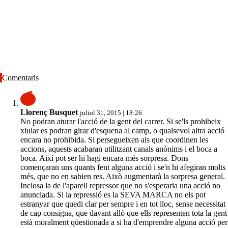
Comentaris
Llorenç Busquet
juliol 31, 2015 | 18:26
No podran aturar l'acció de la gent del carrer. Si se'ls prohibeix
xiular es podran girar d'esquena al camp, o qualsevol altra acció
encara no prohibida. Si persegueixen als que coordinen les
accions, aquests acabaran utilitzant canals anònims i el boca a
boca. Així pot ser hi hagi encara més sorpresa. Dons
començaran uns quants fent alguna acció i se'n hi afegiran molts
més, que no en sabien res. Això augmentarà la sorpresa general.
Inclosa la de l'aparell repressor que no s'esperaria una acció no
anunciada. Si la repressió es la SEVA MARCA no els pot
estranyar que quedi clar per sempre i en tot lloc, sense necessitat
de cap consigna, que davant allò que ells representen tota la gent
està moralment qüestionada a si ha d'emprendre alguna acció per