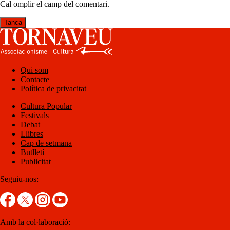
Cal omplir el camp del comentari.
Tanca
Qui som
Contacte
Política de privacitat
Cultura Popular
Festivals
Debat
Llibres
Cap de setmana
Butlletí
Publicitat
Seguiu-nos:
Amb la col·laboració: