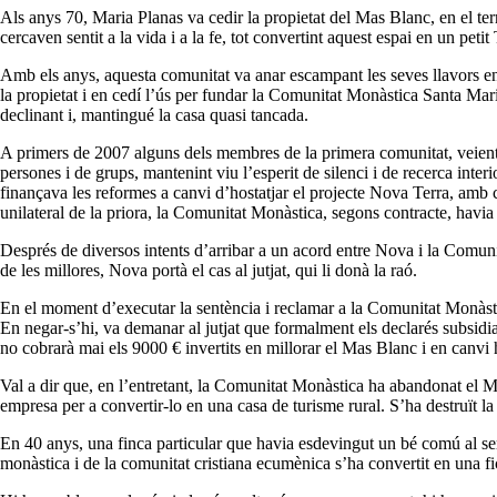
Als anys 70, Maria
Planas
va cedir la propietat del Mas Blanc, en el t
cercaven sentit a la vida i a la fe, tot convertint aquest espai en un petit
Amb els anys, aquesta comunitat va anar escampant les seves llavors en 
la propietat i en cedí l’ús per fundar la Comunitat Monàstica Santa 
declinant i, mantingué la casa quasi tancada.
A primers de 2007 alguns dels membres de la primera comunitat, veient l’
persones i de grups, mantenint viu l’esperit de silenci i de recerca inter
finançava les reformes a canvi d’hostatjar el projecte Nova Terra, amb 
unilateral de la priora, la Comunitat Monàstica, segons contracte, havia 
Després de diversos intents d’arribar a un acord entre Nova i la Comunita
de les millores, Nova portà el cas al jutjat, qui li donà la raó.
En el moment d’executar la sentència i reclamar a la Comunitat Monàstica
En negar-s’hi, va demanar al jutjat que formalment els declarés subsidia
no cobrarà mai els 9000 € invertits
en
millorar el Mas Blanc i en canvi 
Val a dir que, en l’entretant, la Comunitat Monàstica ha abandonat el 
empresa per a convertir-lo en una casa de turisme rural. S’ha destruït la 
En 40 anys, una finca particular que havia esdevingut un bé comú al ser
monàstica i de la comunitat cristiana ecumènica s’ha convertit en una fi