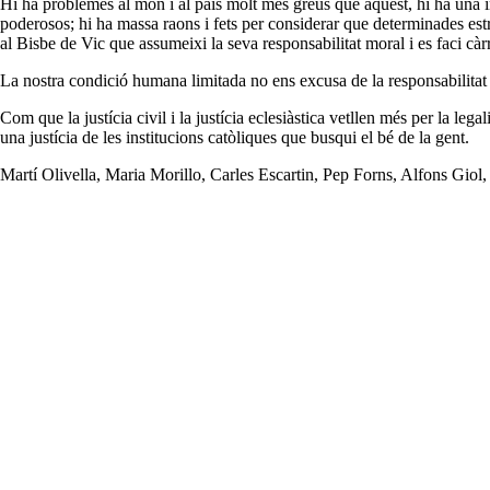
Hi ha problemes al món i al país molt més greus que aquest, hi ha una i
poderosos; hi ha massa raons i fets per considerar que determinades es
al Bisbe de Vic que assumeixi la seva responsabilitat moral i es faci càr
La nostra condició humana limitada no ens excusa de la responsabilitat 
Com que la justícia civil i la justícia eclesiàstica vetllen més per la leg
una justícia de les institucions catòliques que busqui el bé de la gent.
Martí Olivella, Maria Morillo, Carles Escartin, Pep Forns, Alfons Gio