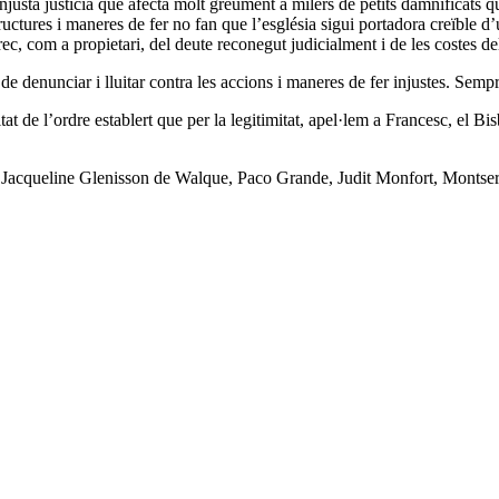
njusta justícia que afecta molt greument a milers de petits damnificats 
tructures i maneres de fer no fan que l’església sigui portadora creïbl
rec, com a propietari, del deute reconegut judicialment i de les costes d
de denunciar i lluitar contra les accions i maneres de fer injustes. Sem
alitat de l’ordre establert que per la legitimitat, apel·lem a Francesc, el
l, Jacqueline Glenisson de Walque, Paco Grande, Judit Monfort, Montse