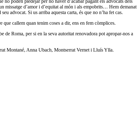
que no poden pledejar per no haver d’acabar pagant els advocats dels
e d’un missatge d’amor i d’equitat al món i als empobrits… Hem demanat
el seu advocat. Si us
arriba aquesta carta, és
que no n’ha fet cas.
pre que callem quan tenim coses a dir, ens en fem còmplices.
 Bisbe de Roma, per si en la seva autoritat renovadora pot apropar-nos a
rrat Montané, Anna Ubach, Montserrat Vernet i Lluís Ylla.