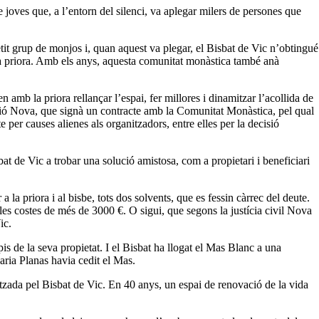
e joves que,
a l’entorn de
l silenci, va aplegar milers de persones que
tit grup de monjos i, quan aquest va plegar, el Bisbat de Vic n’obtingué
a priora. Amb els anys, aquesta comunitat monàstica també anà
amb la priora rellançar l’espai, fer millores i dinamitzar l’acollida de
ció Nova, que signà un contracte amb la Comunitat Monàstica, pel qual
e per causes alienes als organitzadors, entre elles per la decisió
bat de Vic a trobar una solució amistosa, com a propietari i beneficiari
a priora i al bisbe, tots dos solvents, que es fessin càrrec del deute.
 les costes de més de 3000 €. O sigui, que segons la justícia civil Nova
ic.
pis de la seva propietat. I el Bisbat ha llogat el Mas Blanc a una
Maria
Planas
havia cedit el Mas.
itzada pel Bisbat de Vic. En 40 anys, un espai de renovació de la vida