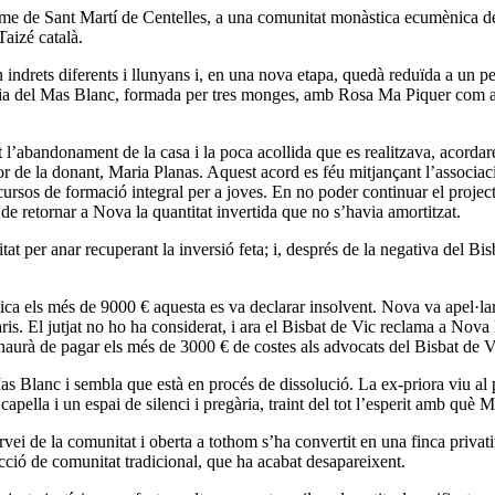
erme de Sant Martí de Centelles, a una comunitat monàstica ecumènica d
Taizé
català.
indrets diferents i llunyans i, en una nova etapa, quedà reduïda a un pe
Maria del Mas Blanc, formada per tres monges, amb Rosa Ma Piquer com 
abandonament de la casa i la poca acollida que es realitzava, acordaren 
ior de la donant, Maria
Planas
. Aquest acord
es
féu mitjançant l’associa
cursos de formació integral per a joves.
En no poder
continuar el project
de retornar a Nova la quantitat invertida que no s’havia amortitzat.
t per anar recuperant la inversió feta; i, després de la negativa del Bis
 els més de 9000 € aquesta es va declarar insolvent. Nova va apel·lar a l
ris. El jutjat no ho ha considerat, i ara el Bisbat de Vic reclama a Nova
haurà de pagar els més de 3000 € de costes als advocats del Bisbat de V
Mas Blanc i sembla que està en procés de dissolució. La
ex-priora
viu al 
capella i un espai de silenci i pregària, traint del tot l’esperit amb què 
vei de la comunitat i oberta a tothom s’ha convertit en una finca privat
cció de comunitat tradicional, que ha acabat desapareixent.