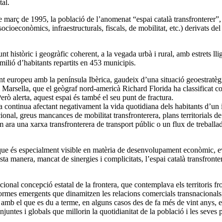
al.
 març de 1995, la població de l’anomenat “espai català transfronterer”,
 socioeconòmics, infraestructurals, fiscals, de mobilitat, etc.) derivats d
t històric i geogràfic coherent, a la vegada urbà i rural, amb estrets ll
lió d’habitants repartits en 453 municipis.
ent europeu amb la península Ibèrica, gaudeix d’una situació geoestratègi
t i Marsella, que el geògraf nord-americà Richard Florida ha classificat
rò alerta, aquest espai és també el seu punt de fractura.
ontinua afectant negativament la vida quotidiana dels habitants d’un i alt
onal, greus mancances de mobilitat transfronterera, plans territorials de
 ara una xarxa transfronterera de transport públic o un flux de treballad
que és especialment visible en matèria de desenvolupament econòmic, evi
a manera, mancat de sinergies i complicitats, l’espai català transfronte
ional concepció estatal de la frontera, que contemplava els territoris f
ormes emergents que dinamitzen les relacions comercials transnacionals, 
 amb el que es du a terme, en alguns casos des de fa més de vint anys, en
ntes i globals que millorin la quotidianitat de la població i les seves p