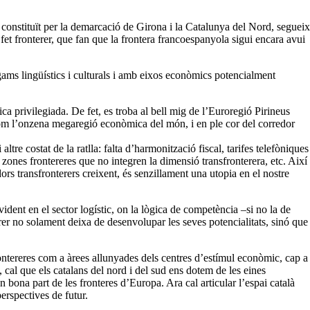
 constituït per la demarcació de Girona i la Catalunya del Nord, segueix
el fet fronterer, que fan que la frontera francoespanyola sigui encara avui
igams lingüístics i culturals i amb eixos econòmics potencialment
ca privilegiada. De fet, es troba al bell mig de l’Euroregió Pirineus
 com l’onzena megaregió econòmica del món, i en ple cor del corredor
re costat de la ratlla: falta d’harmonització fiscal, tarifes telefòniques
 zones frontereres que no integren la dimensió transfronterera, etc. Així
ors transfronterers creixent, és senzillament una utopia en el nostre
dent en el sector logístic, on la lògica de competència –si no la de
rer no solament deixa de desenvolupar les seves potencialitats, sinó que
rontereres com a àrees allunyades dels centres d’estímul econòmic, cap a
cal que els catalans del nord i del sud ens dotem de les eines
 bona part de les fronteres d’Europa. Ara cal articular l’espai català
erspectives de futur.