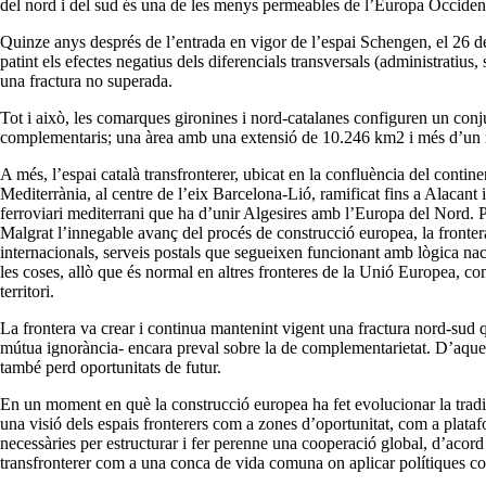
del nord i del sud és una de les menys permeables de l’Europa Occident
Quinze anys després de l’entrada en vigor de l’espai Schengen, el 26 de
patint els efectes negatius dels diferencials transversals (administratius,
una fractura no superada.
Tot i això, les comarques gironines i nord-catalanes configuren un conjun
complementaris; una àrea amb una extensió de 10.246 km2 i més d’un mi
A més, l’espai català transfronterer, ubicat en la confluència del contin
Mediterrània, al centre de l’eix Barcelona-Lió, ramificat fins a Alacan
ferroviari mediterrani que ha d’unir Algesires amb l’Europa del Nord. Pe
Malgrat l’innegable avanç del procés de construcció europea, la frontera c
internacionals, serveis postals que segueixen funcionant amb lògica naci
les coses, allò que és normal en altres fronteres de la Unió Europea, com
territori.
La frontera va crear i continua mantenint vigent una fractura nord-sud 
mútua ignorància- encara preval sobre la de complementarietat. D’aquest
també perd oportunitats de futur.
En un moment en què la construcció europea ha fet evolucionar la tradic
una visió dels espais fronterers com a zones d’oportunitat, com a plataf
necessàries per estructurar i fer perenne una cooperació global, d’acord
transfronterer com a una conca de vida comuna on aplicar polítiques conju