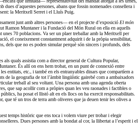
 —encara que limitada— representativitat del mandat atorgat a les urnes,
 Amb dues d’aquestes persones, abans que fossin nomenades consellera i
sent: la Meritxell Serret i el Lluís Puig.
ament junt amb altres persones— en el projecte d’exposició
El món
titut Ramon Muntaner i la Fundació del Món Rural on ella en aquells
 unes 70 poblacions. Va ser un plaer treballar amb la Meritxell per
mació, el coneixement constantment adquirit i de
la pròpia sensibilitat
,
ns, dels que no es poden simular perquè són sincers i profunds, dels
s als quals assistia com a director general de Cultura Popular,
Muntaner. És allí on ens hem trobat, en un punt de connexió entre
e les entitats, etc., i també en els entranyables dinars que compartíem a
 de la geografia de tot l’àmbit lingüístic gairebé com a ambaixadors
 articular treball al seu voltant. Una persona amb una agenda oberta
es, que sap acollir com a pròpies quan les veu raonades i factibles o
lics, ha posat el llistó alt en els llocs on ha exercit responsabilitats.
 que té un tros de terra amb oliveres que ja deuen tenir les olives a
est temps històric que ens toca i volem viure per trobar i elegir
nselleres. Dues persones amb la bondat al cor, la llibertat a l’esperit i el