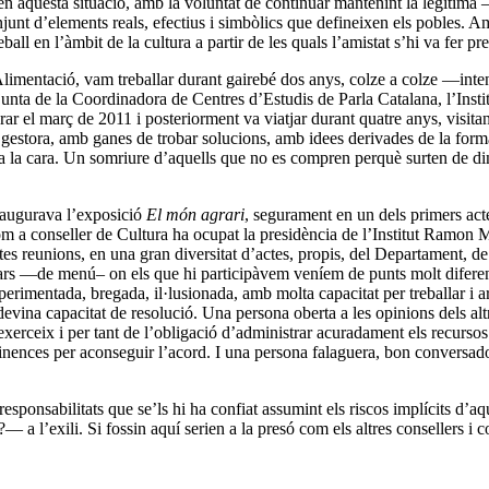
 en aquesta situació, amb la voluntat de continuar mantenint la legítima
njunt d’elements reals, efectius i simbòlics que defineixen els pobles.
all en l’àmbit de la cultura a partir de les quals l’amistat s’hi va fer pre
Alimentació, vam treballar durant gairebé dos anys,
colze a colze
—intens
njunta de la Coordinadora de Centres d’Estudis de Parla Catalana, l’Ins
 el març de 2011 i posteriorment va viatjar durant quatre anys, visitant
a gestora, amb ganes de trobar solucions, amb idees derivades de la for
 a la cara. Un somriure d’aquells que no es compren perquè surten de di
naugurava l’exposició
El món agrari
, segurament en un de
ls primers
acte
om a conseller de Cultura ha ocupat la presidència de l’Institut Ramon 
oltes reunions, en una gran diversitat d’actes, propis, del Departament, d
rs —de menú– on els que hi participàvem veníem de punts molt diferents
 experimentada, bregada, il·lusionada, amb molta capacitat per treballar i
evina capacitat de resolució. Una persona oberta a les opinions dels altr
erceix i per tant de l’obligació d’administrar acuradament els recursos púb
nences per aconseguir l’acord. I una persona falaguera, bon conversador,
ponsabilitats que se’ls hi ha confiat assumint els riscos implícits d’aqu
— a l’exili. Si
fossin aquí serien
a la presó com els altres consellers i co