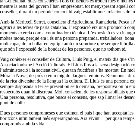
la Generalitat, dues conselleres i dos consellers es troben més o menys
mentre la resta del govern l’han empresonat, tot menyspreant aquell co
conseller, durant un període concret hi vaig establir unes relacions de treb
Amb la Meritxell Serret, consellera d’Agricultura, Ramaderia, Pesca i 
agrari
a les terres de parla catalana. L’exposició era una producció co
moments exercia com a coordinadora tècnica. L’exposició es va inaugurar
moltes raons, perquè era i és una persona preparada, treballadora, bon
molt capaç de treballar en equip i amb un somriure que sempre li brilla
que són l’expressió de la bondat de les persones, que no tothom té.
Vaig conèixer el conseller de Cultura, Lluís Puig, el mateix dia que s’i
Associacionisme i Acció Culturals. El Lluís fins a la seva designació c
l’administració i la societat civil, que tan fructífera s’ha mostrat. En m
Móra la Nova, després o entremig de llargues reunions. Reunions i dina
de la rica diversitat de la llengua i la cultura. El Lluís és una persona
sempre disposada a fer-se present on se li demana, prepositiva on
hi
end
respectuós quan hi discrepa. Molt conscient de les responsabilitats que ex
Una persona, resolutiva, que busca el consens, que sap llimar les desavi
punt de collir.
Dues persones compromeses que estimen el país i que han acceptat les res
horitzons infinitament més esperançadors. Ara vivint —per
quan
temps?
compromís amb la vida.