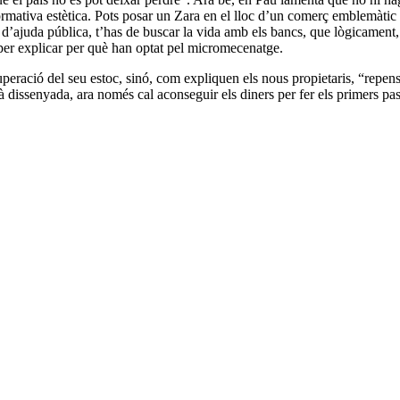
ormativa estètica. Pots posar un Zara en el lloc d’un comerç emblemàtic d
d’ajuda pública, t’has de buscar la vida amb els bancs, que lògicament,
er explicar per què han optat pel micromecenatge.
ració del seu estoc, sinó, com expliquen els nous propietaris, “repensa
à dissenyada, ara només cal aconseguir els diners per fer els primers pa