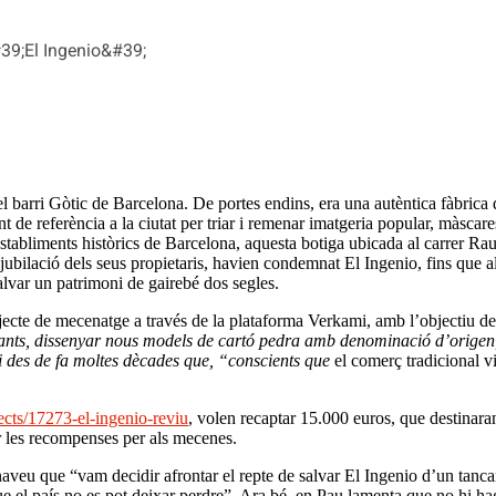
#39;El Ingenio&#39;
l barri Gòtic de Barcelona. De portes endins, era una autèntica fàbrica d
 de referència a la ciutat per triar i remenar imatgeria popular, màscares,
 establiments històrics de Barcelona, aquesta botiga ubicada al carrer Ra
i la jubilació dels seus propietaris, havien condemnat El Ingenio, fins que
salvar un patrimoni de gairebé dos segles.
jecte de mecenatge a través de la plataforma Verkami, amb l’objectiu de 
gegants, dissenyar nous models de cartó pedra amb denominació d’origen
ci des de fa moltes dècades que, “conscients que
el comerç tradicional v
ects/17273-el-ingenio-reviu
, volen recaptar 15.000 euros, que destinaran
ir les recompenses per als mecenes.
naveu que “vam decidir afrontar el repte de salvar El Ingenio d’un tanca
 que el país no es pot deixar perdre”. Ara bé, en Pau lamenta que no hi h