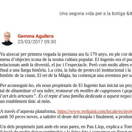
Una segona vida per a la botiga &
Gemma Aguilera
23/03/2017 09:30
Va aixecar per primera vegada la persiana ara fa 179 anys, en ple cor de
mena d’objectes icona de la nostra cultura popular. El Ingenio era el punt
relacionats amb la diversió, el joc i l’espectacle. Però com molts altres
final a una llarga història. La crisi, la falta de protecció institucional 
històric de la ciutat, El rei de la Màgia, ha començat una aventura per 
Per aconseguir-ho, els nous propietaris de El Ingenio han iniciat un pro
tal de
dinamitzar el seu taller, restaurar els motlles de capgrossos i 
l’art dels artesans”. És el repte d’una família dedicada a aquest nego
un establiment únic al món.
A través d’aquesta plataforma,
https://www.verkami.com/locale/es/proj
amb 50 peces noves, a satisfer el deute del traspàs i finalment, a produ
Un dels propietaris junt amb els seus pares, en Pau Llop, explica a Tor
il·lusió de poder donar continuïtat a la feina feta i conservar un llegat