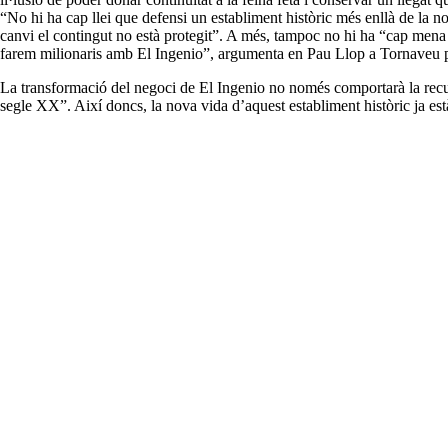
“No hi ha cap llei que defensi un establiment històric més enllà de la n
canvi el contingut no està protegit”. A més, tampoc no hi ha “cap mena 
farem milionaris amb El Ingenio”, argumenta en Pau Llop a Tornaveu p
La transformació del negoci de El Ingenio no només comportarà la recupe
segle XX”. Així doncs, la nova vida d’aquest establiment històric ja est