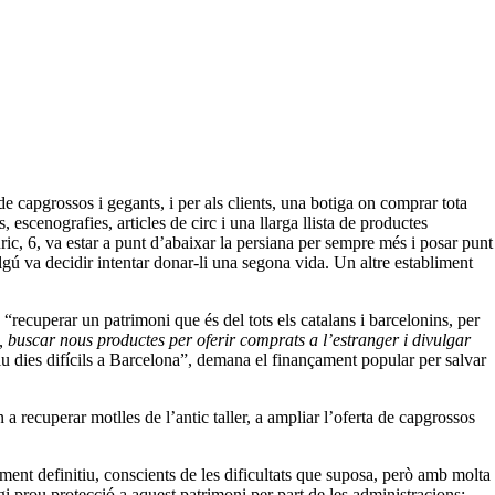
e capgrossos i gegants, i per als clients, una botiga on comprar tota
 escenografies, articles de circ i una llarga llista de productes
uric, 6, va estar a punt d’abaixar la persiana per sempre més i posar punt
 algú va decidir intentar donar-li una segona vida. Un altre establiment
“recuperar un patrimoni que és del tots els catalans i barcelonins, per
, buscar nous productes per oferir comprats a l’estranger i divulgar
iu dies difícils a Barcelona”, demana el finançament popular per salvar
 a recuperar motlles de l’antic taller, a ampliar l’oferta de capgrossos
ment definitiu, conscients de les dificultats que suposa, però amb molta
agi prou protecció a aquest patrimoni per part de les administracions: