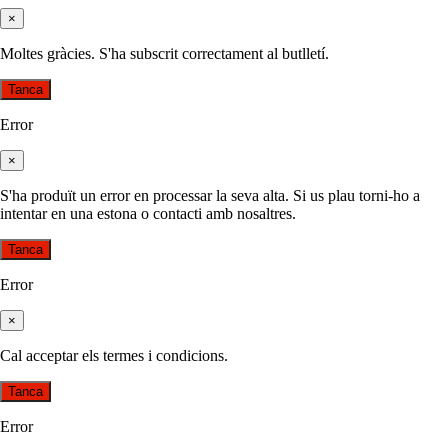
×
Moltes gràcies. S'ha subscrit correctament al butlletí.
Tanca
Error
×
S'ha produït un error en processar la seva alta. Si us plau torni-ho a
intentar en una estona o contacti amb nosaltres.
Tanca
Error
×
Cal acceptar els termes i condicions.
Tanca
Error