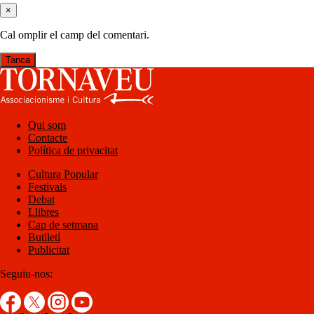
×
Cal omplir el camp del comentari.
Tanca
Qui som
Contacte
Política de privacitat
Cultura Popular
Festivals
Debat
Llibres
Cap de setmana
Butlletí
Publicitat
Seguiu-nos: