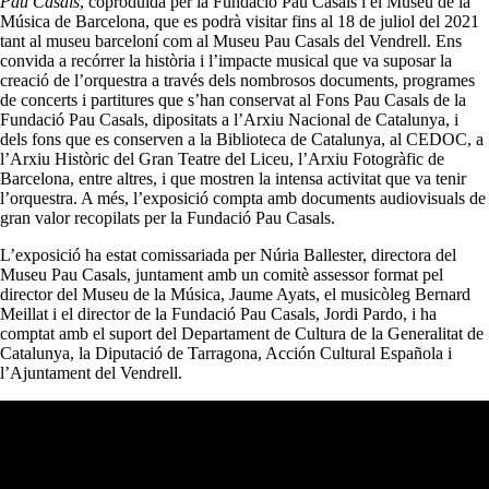
Pau Casals
, coproduïda per la Fundació Pau Casals i el Museu de la
Música de Barcelona, que es podrà visitar fins al 18 de juliol del 2021
tant al museu barceloní com al Museu Pau Casals del Vendrell. Ens
convida a recórrer la història i l’impacte musical que va suposar la
creació de l’orquestra a través dels nombrosos documents, programes
de concerts i partitures que s’han conservat al Fons Pau Casals de la
Fundació Pau Casals, dipositats a l’Arxiu Nacional de Catalunya, i
dels fons que es conserven a la Biblioteca de Catalunya, al CEDOC, a
l’Arxiu Històric del Gran Teatre del Liceu, l’Arxiu Fotogràfic de
Barcelona, entre altres, i que mostren la intensa activitat que va tenir
l’orquestra. A més, l’exposició compta amb documents audiovisuals de
gran valor recopilats per la Fundació Pau Casals.
L’exposició ha estat comissariada per Núria Ballester, directora del
Museu Pau Casals, juntament amb un comitè assessor format pel
director del Museu de la Música, Jaume Ayats, el musicòleg Bernard
Meillat i el director de la Fundació Pau Casals, Jordi Pardo, i ha
comptat amb el suport del Departament de Cultura de la Generalitat de
Catalunya, la Diputació de Tarragona, Acción Cultural Española i
l’Ajuntament del Vendrell.