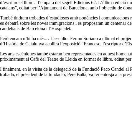
d’escriure el llibre a l’empara del segell Edicions 62. L’última edició q
catalans”, editat per l’Ajuntament de Barcelona, amb l’objectiu de donar
També tindrem trobades d’estudiosos amb ponències i comunicacions rela
es debatrà sobre les noves immigracions i es proposaran un centenar de 
candelians de Barcelona i l’Hospitalet.
Però encara n’hi ha més… L’escultor Ferran Soriano a ultimat el project
d’Història de Catalunya acollirà l’exposició “Francesc, l’escriptor d’Els
Les arts escèniques també estaran ben representades en aquest homenatg
pròximament al Cafè del Teatre de Lleida en format de llibre, editat per 
I finalment, en la visita de la delegació de la Fundació Paco Candel al 
trobada, el president de la fundació, Pere Baltà, va fer entrega a la pres