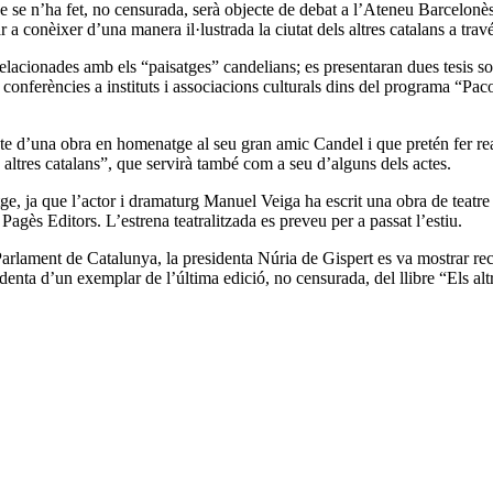
ue se n’ha fet, no censurada, serà objecte de debat a l’Ateneu Barcelonès.
 a conèixer d’una manera il·lustrada la ciutat dels altres catalans a tra
cionades amb els “paisatges” candelians; es presentaran dues tesis sob
conferències a instituts i associacions culturals dins del programa “Pac
e d’una obra en homenatge al seu gran amic Candel i que pretén fer reali
 altres catalans”, que servirà també com a seu d’alguns dels actes.
e, ja que l’actor i dramaturg Manuel Veiga ha escrit una obra de teatre
Pagès Editors. L’estrena teatralitzada es preveu per a passat l’estiu.
Parlament de Catalunya, la presidenta Núria de Gispert es va mostrar rece
identa d’un exemplar de l’última edició, no censurada, del llibre “Els alt