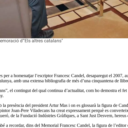
emoració d'"Els altres catalans"
 per a homenatjar l’escriptor Francesc Candel, desaparegut el 2007, aut
alunya, amb una extensa bibliografia de més d’una cinquantena de llibres
s”, el contingut del qual continua d’actualitat, com ho demostra el fet 
ny.
mb la presència del president Artur Mas i on es glossarà la figura de Can
 pintor Joan-Pere Viladecans ha creat expressament perquè es converteixi 
lgueró, de la Fundació Indústries Gràfiques, a Sant Just Desvern, hereus
mbé a recordar, dins del Memorial Francesc Candel, la figura de l’edito