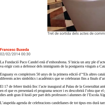
Tret de sortida dels actes de comm
Francesc Buxeda
02/02/2014 00:30
La Fundació Paco Candel està d’enhorabona. S’inicia un any ple d’actes
va erigir com a defensor dels immigrants de la postguerra vinguts a Cat
Enguany es compleixen 50 anys de la primera edició d’“Els altres catalan
diferents actes simbòlics i acadèmics que se celebraran fins a finals d’a
El 17 de febrer tindrà lloc l’acte inaugural al Palau de la Generalitat a
en el que es presentarà el programa sencer i es descobrirà l’obra que el
dies amb gran il·lusió per part dels professors i alumnes de l’Escola A
L’atapeïda agenda de celebracions candelianes de tot tipus ens durà ta