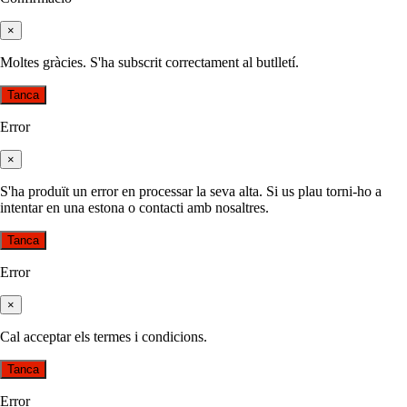
×
Moltes gràcies. S'ha subscrit correctament al butlletí.
Tanca
Error
×
S'ha produït un error en processar la seva alta. Si us plau torni-ho a
intentar en una estona o contacti amb nosaltres.
Tanca
Error
×
Cal acceptar els termes i condicions.
Tanca
Error