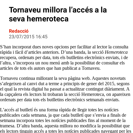
Tornaveu millora l’accés a la
seva hemeroteca
Redacció
23/07/2015 16:45
S’han incorporat dues noves opcions per facilitar al lector la consulta
ràpida i fàcil d’articles anteriors. D’una banda, la secció
Hemeroteca
recupera, ordenats per data, tots els butlletins electrònics enviats, i de
l’altra, s’incorpora un nou menú amb la possibilitat de consultar els
articles de tots els autors que han publicat a Tornaveu.
Tornaveu continua millorant la seva pàgina web. Aquestes novetats
s’afegeixen al canvi dut a terme a principis de gener del 2015, segons
el qual la revista digital ha passat a actualitzar contingut diàriament. A
la capçalera els lectors hi trobaran la secció Hemeroteca, on apareixen
ordenats per data tots els butlletins electrònics setmanals enviats.
L’accés al butlletí és una forma ràpida de llegir totes les notícies
publicades cada setmana, ja que cada butlletí que s’envia a finals de
setmana incorpora totes les notícies publicades fins al moment de la
tramesa. D’altra banda, aquesta millora no modifica la possibilitat que
els lectors tinguin accés a totes les notícies publicades navegant per les