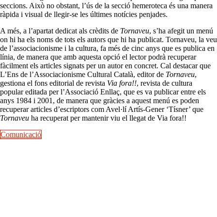
seccions. Això no obstant, l’ús de la secció hemeroteca és una manera
ràpida i visual de llegir-se les últimes notícies penjades.
A més, a l’apartat dedicat als crèdits de
Tornaveu
, s’ha afegit un menú
on hi ha els noms de tots els autors que hi ha publicat. Tornaveu, la veu
de l’associacionisme i la cultura, fa més de cinc anys que es publica en
línia, de manera que amb aquesta opció el lector podrà recuperar
fàcilment els articles signats per un autor en concret. Cal destacar que
L’Ens de l’Associacionisme Cultural Català, editor de
Tornaveu
,
gestiona el fons editorial de revista
Via fora!!
, revista de cultura
popular editada per l’Associació Enllaç, que es va publicar entre els
anys 1984 i 2001, de manera que gràcies a aquest menú es poden
recuperar articles d’escriptors com Avel·lí Artís-Gener ‘Tísner’ que
Tornaveu
ha recuperat per mantenir viu el llegat de Via fora!!
Comunicació