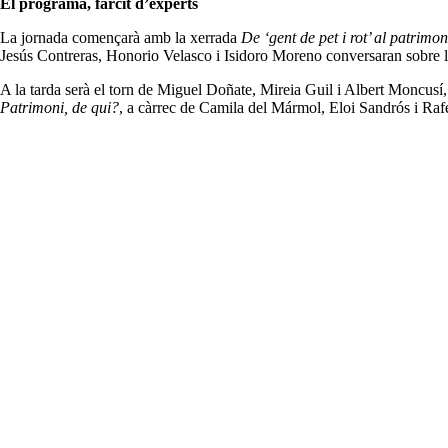
El programa, farcit d’experts
La jornada començarà amb la xerrada
De ‘gent de pet i rot’ al patrimo
Jesús Contreras, Honorio Velasco i Isidoro Moreno conversaran sobre 
A la tarda serà el torn de Miguel Doñate, Mireia Guil i Albert Moncusí,
Patrimoni, de qui?
, a càrrec de Camila del Mármol, Eloi Sandrós i Raf