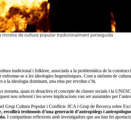
 mostra de cultura popular tradicionalment perseguida
ltura tradicional i folklore, associada a la problemàtica de la construcció
r enfrontar-se a les ideologies hegemòniques. Com a sinònim de cultura s
es a la ideologia dominant, una eina per revoltar-s’hi.
ys noranta, quan es desactiva el concepte de classes socials i la UNES
Aquest nou referent i les seves implicacions van ser assumides per l’antr
t pel Grup Cultura Popular i Conflicte /ICA i Grup de Recerca sobre Excl
re, recollirà testimonis d’una generació d’antropòlegs i antropòlogu
da.
I compartiran reflexions amb investigadors que ara han fet aportacio