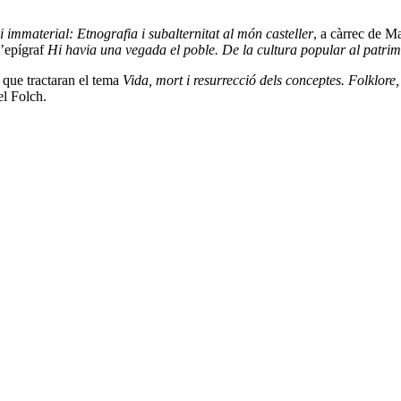
ni immaterial: Etnografia i subalternitat al món casteller
, a càrrec de M
l’epígraf
Hi havia una vegada el poble. De la cultura popular al patrim
 que tractaran el tema
Vida, mort i resurrecció dels conceptes. Folklore
el Folch.