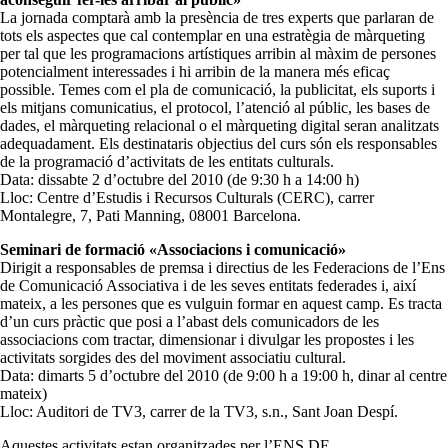
La jornada comptarà amb la presència de tres experts que parlaran de
tots els aspectes que cal contemplar en una estratègia de màrqueting
per tal que les programacions artístiques arribin al màxim de persones
potencialment interessades i hi arribin de la manera més eficaç
possible. Temes com el pla de comunicació, la publicitat, els suports i
els mitjans comunicatius, el protocol, l’atenció al públic, les bases de
dades, el màrqueting relacional o el màrqueting digital seran analitzats
adequadament. Els destinataris objectius del curs són els responsables
de la programació d’activitats de les entitats culturals.
Data: dissabte 2 d’octubre del 2010 (de 9:30 h a 14:00 h)
Lloc: Centre d’Estudis i Recursos Culturals (CERC), carrer
Montalegre, 7, Pati Manning, 08001 Barcelona.
Seminari de formació «Associacions i comunicació»
Dirigit a responsables de premsa i directius de les Federacions de l’Ens
de Comunicació Associativa i de les seves entitats federades i, així
mateix, a les persones que es vulguin formar en aquest camp. Es tracta
d’un curs pràctic que posi a l’abast dels comunicadors de les
associacions com tractar, dimensionar i divulgar les propostes i les
activitats sorgides des del moviment associatiu cultural.
Data: dimarts 5 d’octubre del 2010 (de 9:00 h a 19:00 h, dinar al centre
mateix)
Lloc: Auditori de TV3, carrer de la TV3, s.n., Sant Joan Despí.
Aquestes activitats estan organitzades per l’ENS DE