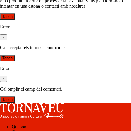
S'ha produït un error en processar la seva alta. Si us plau torni-ho a
intentar en una estona o contacti amb nosaltres.
Tanca
Error
×
Cal acceptar els termes i condicions.
Tanca
Error
×
Cal omplir el camp del comentari.
Tanca
Qui som