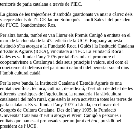
territoris de parla catalana a través de l’IEC.
La glossa de les trajectòries d’ambdós guardonats va anar a càrrec dels
vicepresidents de l’UCE Jaume Sobrequés i Jordi Sales i del president
de l’UCE, Joandomènec Ros.
Per altra banda, també es van lliurar els Premis Canigó a entitats en el
marc de la cloenda de la 47a edició de la UCE. Enguany aquesta
distinció s’ha atorgat a la Fundació Roca i Galès i la Institució Catalana
d’Estudis Agraris (ICEA), vinculada a l’IEC. La Fundació Roca i
Galès es va fundar l’any 1976 per tal d’estudiar i promoure el
cooperativisme a Catalunya i dels seus principis i valors, així com el
coneixement i defensa del patrimoni natural i del benestar social dins
l’àmbit cultural català.
Per la seva banda, la Institució Catalana d’Estudis Agraris és una
entitat científica, tècnica, cultural, de reflexió, d’estudi i de debat de les
diferents temàtiques de l’agricultura, la ramaderia i la silvicultura
catalanes i del món rural, que estén la seva activitat a totes les terres de
parla catalana. Es va fundar l’any 1977 a Lleida, en el marc del
Congrés de Cultura Catalana. Des de l’any 1995, la Fundació
Universitat Catalana d’Estiu atorga el Premi Canigó a persones i
entitats que han estat proposades per un jurat
ad hoc
, presidit pel
president de l’UCE.