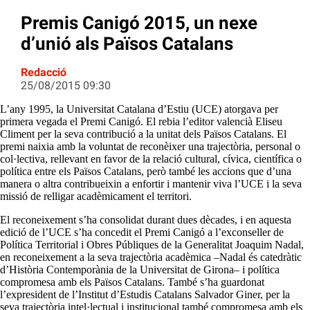
Premis Canigó 2015, un nexe
d’unió als Països Catalans
Redacció
25/08/2015 09:30
L’any 1995, la Universitat Catalana d’Estiu (UCE) atorgava per
primera vegada el Premi Canigó. El rebia l’editor valencià Eliseu
Climent per la seva contribució a la unitat dels Països Catalans. El
premi naixia amb la voluntat de reconèixer una trajectòria, personal o
col·lectiva, rellevant en favor de la relació cultural, cívica, científica o
política entre els Països Catalans, però també les accions que d’una
manera o altra contribueixin a enfortir i mantenir viva l’UCE i la seva
missió de relligar acadèmicament el territori.
El reconeixement s’ha consolidat durant dues dècades, i en aquesta
edició de l’UCE s’ha concedit el Premi Canigó a l’exconseller de
Política Territorial i Obres Públiques de la Generalitat Joaquim Nadal,
en reconeixement a la seva trajectòria acadèmica –Nadal és catedràtic
d’Història Contemporània de la Universitat de Girona– i política
compromesa amb els Països Catalans. També s’ha guardonat
l’expresident de l’Institut d’Estudis Catalans Salvador Giner, per la
seva trajectòria intel·lectual i institucional també compromesa amb els