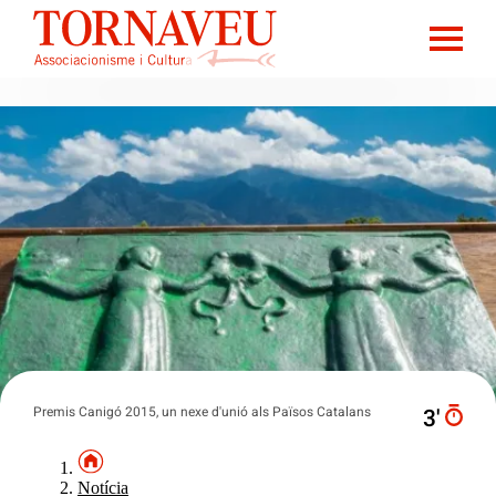
Premis Canigó 2015, un nexe d'unió als Països Catalans
3′
Notícia