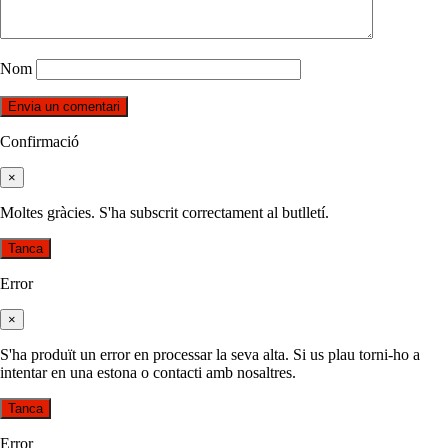
Nom
Confirmació
×
Moltes gràcies. S'ha subscrit correctament al butlletí.
Tanca
Error
×
S'ha produït un error en processar la seva alta. Si us plau torni-ho a
intentar en una estona o contacti amb nosaltres.
Tanca
Error