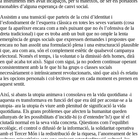
a instruments més aviat incapaços, per si mateixos, de ser els portadors
raonables d’alguna esperança de canvi social.
Assistim a una transició que parteix de la crisi d’identitat i
l’esfondrament de l’esquerra clàssica en totes les seves variants (cosa
que fa aparèixer encara com a més puixant que no és l’ofensiva de la
dreta tradicional) i que es troba amb un buit que no omple la lenta
emergència de grups socials que expressen demandes i propostes que
encara no han assolit una formulació plena i una estructuració plausible
i que, ara com ara, són el complement estètic de qualsevol campanya
electoral. Només el temps, i la voluntat o la dimissió dels homes, dirà
en què acaba tot això. Sigui com sigui, ja no podem continuar operant
consistentment amb la fe que hi ha grups o classes socials
necessàriament o intrínsicament revolucionaris, sinó que això és relatiu
a les opcions personals i col·lectives que en cada moment es prenen en
aquest sentit.
Així, si abans la utopia animava i consolava en la vida quotidiana -i
aquesta es transformava en funció del que era útil per acostar-se a la
utopia- ara la utopia és viure amb plenitud de significació la vida
quotidiana. Els grans problemes que afecten la humanitat queden
allunyats de les possibilitats d’incidir-hi (o d’entendre’ls!) que té el
ciutadà normal en la seva vida concreta. Qüestions com l’equilibri
ecològic, el control o difusió de la informació, la solidaritat operativa
amb el Tercer Món i la redistribució de la riquesa, l’anorreament de les