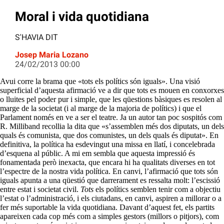
Moral i vida quotidiana
S'HAVIA DIT
Josep Maria Lozano
24/02/2013 00:00
Avui corre la brama que «tots els polítics són iguals». Una visió
superficial d’aquesta afirmació ve a dir que tots es mouen en conxorxes
o lluites pel poder pur i simple, que les qüestions bàsiques es resolen al
marge de la societat (i al marge de la majoria de polítics) i que el
Parlament només en ve a ser el teatre. Ja un autor tan poc sospitós com
R. Milliband recollia la dita que «s’assemblen més dos diputats, un dels
quals és comunista, que dos comunistes, un dels quals és diputat». En
definitiva, la política ha esdevingut una missa en llatí, i concelebrada
d’esquena al públic. A mi em sembla que aquesta impressió és
fonamentada però inexacta, que encara hi ha qualitats diverses en tot
l’espectre de la nostra vida política. En canvi, l’afirmació que tots són
iguals apunta a una qüestió que darrerament es ressalta molt: l’escissió
entre estat i societat civil.
Tots
els polítics semblen tenir com a objectiu
l’estat o l’administració, i els ciutadans, en canvi, aspiren a millorar o a
fer més suportable la vida quotidiana. Davant d’aquest fet, els partits
apareixen cada cop més com a simples gestors (millors o pitjors), com