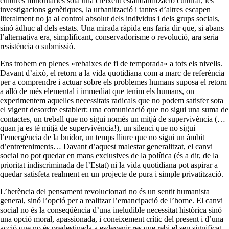
cultures minoritàries sota una creixent estandardització cultural, les
investigacions genètiques, la urbanització i tantes d’altres escapen
literalment no ja al control absolut dels individus i dels grups socials,
sinó àdhuc al dels estats. Una mirada ràpida ens faria dir que, si abans
l’alternativa era, simplificant, conservadorisme o revolució, ara seria
resistència o submissió.
Ens trobem en plenes «rebaixes de fi de temporada» a tots els nivells.
Davant d’això, el retorn a la vida quotidiana com a marc de referència
per a comprendre i actuar sobre els problemes humans suposa el retorn
a allò de més elemental i immediat que tenim els humans, on
experimentem aquelles necessitats radicals que no podem satisfer sota
el vigent desordre establert: una comunicació que no sigui una suma de
contactes, un treball que no sigui només un mitjà de supervivència (…
quan ja es té mitjà de supervivència!), un silenci que no sigui
l’emergència de la buidor, un temps lliure que no sigui un àmbit
d’entreteniments… Davant d’aquest malestar generalitzat, el canvi
social no pot quedar en mans exclusives de la política (és a dir, de la
prioritat indiscriminada de l’Estat) ni la vida quotidiana pot aspirar a
quedar satisfeta realment en un projecte de pura i simple privatització.
L’herència del pensament revolucionari no és un sentit humanista
general, sinó l’opció per a realitzar l’emancipació de l’home. El canvi
social no és la conseqüència d’una ineludible necessitat històrica sinó
una opció moral, apassionada, i coneixement crític del present i d’una
acció que no és predestinada a esdevenir res que rebi el seu significat