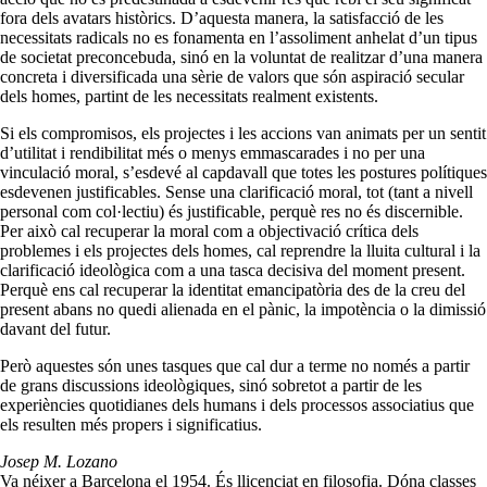
fora dels avatars històrics. D’aquesta manera, la satisfacció de les
necessitats radicals no es fonamenta en l’assoliment anhelat d’un tipus
de societat preconcebuda, sinó en la voluntat de realitzar d’una manera
concreta i diversificada una sèrie de valors que són aspiració secular
dels homes, partint de les necessitats realment existents.
Si els compromisos, els projectes i les accions van animats per un sentit
d’utilitat i rendibilitat més o menys emmascarades i no per una
vinculació moral, s’esdevé al capdavall que totes les postures polítiques
esdevenen justificables. Sense una clarificació moral, tot (tant a nivell
personal com col·lectiu) és justificable, perquè res no és discernible.
Per això cal recuperar la moral com a objectivació crítica dels
problemes i els projectes dels homes, cal reprendre la lluita cultural i la
clarificació ideològica com a una tasca decisiva del moment present.
Perquè ens cal recuperar la identitat emancipatòria des de la creu del
present abans no quedi alienada en el pànic, la impotència o la dimissió
davant del futur.
Però aquestes són unes tasques que cal dur a terme no només a partir
de grans discussions ideològiques, sinó sobretot a partir de les
experiències quotidianes dels humans i dels processos associatius que
els resulten més propers i significatius.
Josep M. Lozano
Va néixer a Barcelona el 1954. És llicenciat en filosofia. Dóna classes