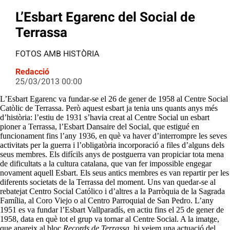
L’Esbart Egarenc del Social de
Terrassa
FOTOS AMB HISTÒRIA
Redacció
25/03/2013 00:00
L’Esbart Egarenc va fundar-se el 26 de gener de 1958 al Centre Social
Catòlic de Terrassa. Però aquest esbart ja tenia uns quants anys més
d’història: l’estiu de 1931 s’havia creat al Centre Social un esbart
pioner a Terrassa, l’Esbart Dansaire del Social, que estigué en
funcionament fins l’any 1936, en què va haver d’interrompre les seves
activitats per la guerra i l’obligatòria incorporació a files d’alguns dels
seus membres. Els difícils anys de postguerra van propiciar tota mena
de dificultats a la cultura catalana, que van fer impossible engegar
novament aquell Esbart. Els seus antics membres es van repartir per les
diferents societats de la Terrassa del moment. Uns van quedar-se al
rebatejat Centro Social Católico i d’altres a la Parròquia de la Sagrada
Família, al Coro Viejo o al Centro Parroquial de San Pedro. L’any
1951 es va fundar l’Esbart Vallparadís, en actiu fins el 25 de gener de
1958, data en què tot el grup va tornar al Centre Social. A la imatge,
que apareix al bloc
Records de Terrassa
, hi veiem una actuació del