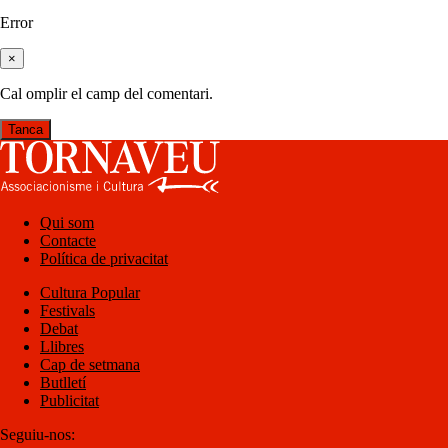
Error
×
Cal omplir el camp del comentari.
Tanca
Qui som
Contacte
Política de privacitat
Cultura Popular
Festivals
Debat
Llibres
Cap de setmana
Butlletí
Publicitat
Seguiu-nos: