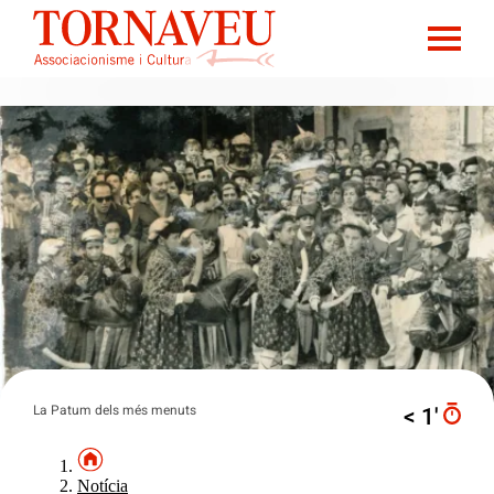
La Patum dels més menuts
< 1′
Notícia