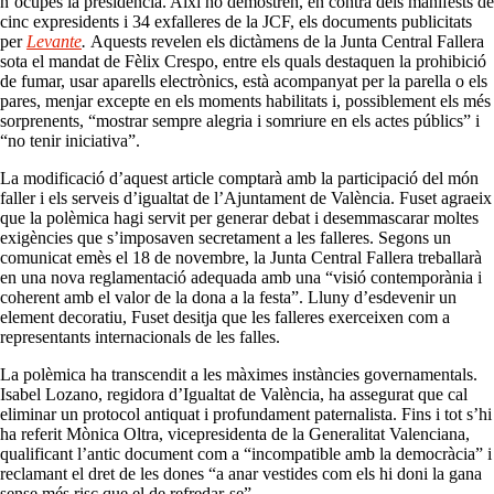
n’ocupés la presidència. Així ho demostren, en contra dels manifests de
cinc expresidents i 34 exfalleres de la JCF, els documents publicitats
per
Levante
.
Aquests revelen els dictàmens de la Junta Central Fallera
sota el mandat de Fèlix Crespo, entre els quals destaquen la prohibició
de fumar, usar aparells electrònics, està acompanyat per la parella o els
pares, menjar excepte en els moments habilitats i, possiblement els més
sorprenents, “mostrar sempre alegria i somriure en els actes públics” i
“no tenir iniciativa”.
La modificació d’aquest article comptarà amb la participació del món
faller i els serveis d’igualtat de l’Ajuntament de València. Fuset agraeix
que la polèmica hagi servit per generar debat i desemmascarar moltes
exigències que s’imposaven secretament a les falleres. Segons un
comunicat emès el 18 de novembre, la Junta Central Fallera treballarà
en una nova reglamentació adequada amb una “visió contemporània i
coherent amb el valor de la dona a la festa”. Lluny d’esdevenir un
element decoratiu, Fuset desitja que les falleres exerceixen com a
representants internacionals de les falles.
La polèmica ha transcendit a les màximes instàncies governamentals.
Isabel Lozano, regidora d’Igualtat de València, ha assegurat que cal
eliminar un protocol antiquat i profundament paternalista. Fins i tot s’hi
ha referit Mònica Oltra, vicepresidenta de la Generalitat Valenciana,
qualificant l’antic document com a “incompatible amb la democràcia” i
reclamant el dret de les dones “a anar vestides com els hi doni la gana
sense més risc que el de refredar-se”.