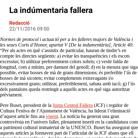
La indúmentaria fallera
Redacció
22/11/2016 09:00
Normes de protocol i actuació per a les falleres majors de València i
les seues Corts d’Honor, apartat V [De la indumentària], Article 40
:
“Per als actes en què s’assistix de particular, hauran de tindre’s en
compte les directes següents: a) evitar les transparències i els escots
excessius; b) utilitzar preferentment colors sobris; c) vestir falda de
longitud, com a mínim, per damunt del genoll; d) en la mesura que siga
possible, evitar bosses de mà de grans dimensions; és preferible l’ús de
bosses de mà xicotets; evitar complements extravagants i/o
excessivament grans; utilitzar, preferiblement, sabata amb tacó; g) l’ús
dels pantalons queda restringit a aquells actes en què siga autoritzat
prèviament.
Pere Buset, president de la
Junta Central Fallera
(JCF) i regidor de
Cultura Festiva de l’Ajuntament de València, ha liderat l’eliminació
d’aquest article fins ara
vigent
. La notícia ha generat una gran
controvèrsia en l’univers faller, plenament inserit en la candidatura com
a patrimoni cultural immaterial de la UNESCO. Buset ha assegurat que
aquests articles ja formaven part de l’articulat de la JCF abans que ell