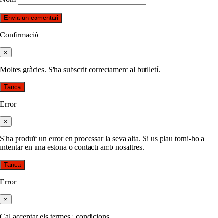
Confirmació
×
Moltes gràcies. S'ha subscrit correctament al butlletí.
Tanca
Error
×
S'ha produït un error en processar la seva alta. Si us plau torni-ho a
intentar en una estona o contacti amb nosaltres.
Tanca
Error
×
Cal acceptar els termes i condicions.