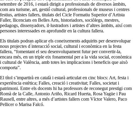
setembre de 2016, i estarà dirigit a professionals de diversos àmbits,
com ara turisme, art, gestió́ cultural, professionals de museus i centres
festius, artistes fallers, titulats del Cicle Formatiu Superior d’Artista
Faller, llicenciats en Belles Arts, historiadors, sociòlegs, mestres,
pedagogs, dissenyadors, il·lustradors i artistes d’altres àmbits, així com
persones interessades en aprofundir en la cultura fallera.
Els titulats podran aplicar els coneixements adquirits per desenvolupar
nous projectes d ́interacció́ social, cultural i econòmica en la festa
fallera, “fomentant el seu desenvolupament futur per convertir-la,
encara més, en un triple eix fonamental per a la vida social, econòmica
i cultural de València, amb totes les implicacions i beneficis que això
comporta”.
El títol s’impartirà en català i estarà articulat en cinc blocs: Art, festa i
experiència estètica; Falles, creació i creativitat; Falles, societat i
patrimoni. Entre els docents hi ha professors de reconegut prestigi com
Romà de la Calle, Antonio Ariño, Ricard Huerta, Rosa Yagüe i Pau
Rausell, entre altres, a més d’artistes fallers com Víctor Valero, Paco
Pellicer o Marisa Falcó.