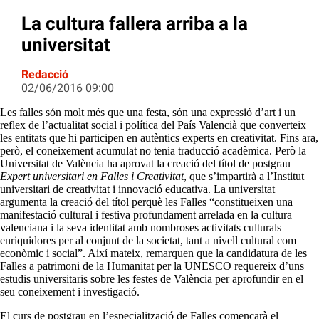
La cultura fallera arriba a la
universitat
Redacció
02/06/2016 09:00
Les falles són molt més que una festa, són una expressió d’art i un
reflex de l’actualitat social i política del País Valencià que converteix
les entitats que hi participen en autèntics experts en creativitat. Fins ara,
però, el coneixement acumulat no tenia traducció acadèmica. Però la
Universitat de València ha aprovat la creació del títol de postgrau
Expert universitari en Falles i Creativitat
, que s’impartirà a l’Institut
universitari de creativitat i innovació educativa. La universitat
argumenta la creació del títol perquè les Falles “constitueixen una
manifestació cultural i festiva profundament arrelada en la cultura
valenciana i la seva identitat amb nombroses activitats culturals
enriquidores per al conjunt de la societat, tant a nivell cultural com
econòmic i social”. Així mateix, remarquen que la candidatura de les
Falles a patrimoni de la Humanitat per la UNESCO requereix d’uns
estudis universitaris sobre les festes de València per aprofundir en el
seu coneixement i investigació.
El curs de postgrau en l’especialització de Falles començarà el