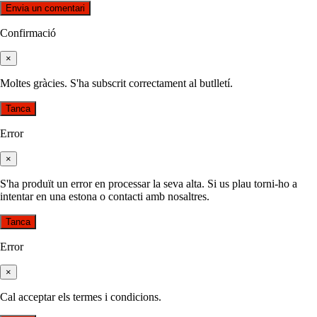
Confirmació
×
Moltes gràcies. S'ha subscrit correctament al butlletí.
Tanca
Error
×
S'ha produït un error en processar la seva alta. Si us plau torni-ho a
intentar en una estona o contacti amb nosaltres.
Tanca
Error
×
Cal acceptar els termes i condicions.