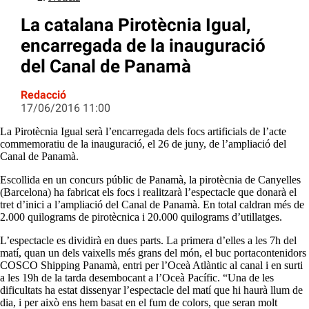
La catalana Pirotècnia Igual,
encarregada de la inauguració
del Canal de Panamà
Redacció
17/06/2016 11:00
La Pirotècnia Igual serà l’encarregada dels focs artificials de l’acte
commemoratiu de la inauguració, el 26 de juny, de l’ampliació del
Canal de Panamà.
Escollida en un concurs públic de Panamà, la pirotècnia de Canyelles
(Barcelona) ha fabricat els focs i realitzarà l’espectacle que donarà el
tret d’inici a l’ampliació del Canal de Panamà. En total caldran més de
2.000 quilograms de pirotècnica i 20.000 quilograms d’utillatges.
L’espectacle es dividirà en dues parts. La primera d’elles a les 7h del
matí, quan un dels vaixells més grans del món, el buc portacontenidors
COSCO Shipping Panamà, entri per l’Oceà Atlàntic al canal i en surti
a les 19h de la tarda desembocant a l’Oceà Pacífic. “Una de les
dificultats ha estat dissenyar l’espectacle del matí que hi haurà llum de
dia, i per això ens hem basat en el fum de colors, que seran molt