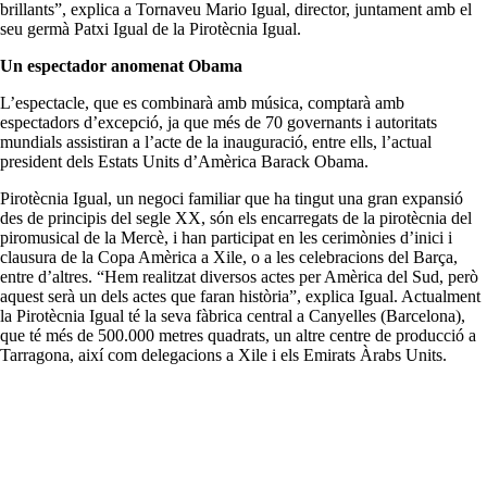
brillants”, explica a Tornaveu Mario Igual, director, juntament amb el
seu germà Patxi Igual de la Pirotècnia Igual.
Un espectador anomenat Obama
L’espectacle, que es combinarà amb música, comptarà amb
espectadors d’excepció, ja que més de 70 governants i autoritats
mundials assistiran a l’acte de la inauguració, entre ells, l’actual
president dels Estats Units d’Amèrica Barack Obama.
Pirotècnia Igual, un negoci familiar que ha tingut una gran expansió
des de principis del segle XX, són els encarregats de la pirotècnia del
piromusical de la Mercè, i han participat en les cerimònies d’inici i
clausura de la Copa Amèrica a Xile, o a les celebracions del Barça,
entre d’altres. “Hem realitzat diversos actes per Amèrica del Sud, però
aquest serà un dels actes que faran història”, explica Igual. Actualment
la Pirotècnia Igual té la seva fàbrica central a Canyelles (Barcelona),
que té més de 500.000 metres quadrats, un altre centre de producció a
Tarragona, així com delegacions a Xile i els Emirats Àrabs Units.