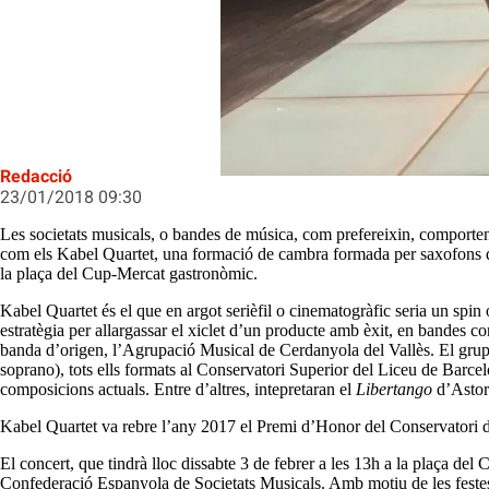
Kabel Quartet, quatre saxos que so
Redacció
23/01/2018 09:30
Les societats musicals, o bandes de música, com prefereixin, comporte
com els Kabel Quartet, una formació de cambra formada per saxofons que d
la plaça del Cup-Mercat gastronòmic.
Kabel Quartet és el que en argot serièfil o cinematogràfic seria un spin
estratègia per allargassar el xiclet d’un producte amb èxit, en bandes 
banda d’origen, l’Agrupació Musical de Cerdanyola del Vallès. El grup 
soprano), tots ells formats al Conservatori Superior del Liceu de Barce
composicions actuals. Entre d’altres, intepretaran el
Libertango
d’Astor
Kabel Quartet va rebre l’any 2017 el Premi d’Honor del Conservatori d
El concert, que tindrà lloc dissabte 3 de febrer a les 13h a la plaça de
Confederació Espanyola de Societats Musicals. Amb motiu de les festes 