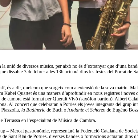
rprendran Potries
n la unió de diversos músics, per això no és d’extranyar que d’una ban
issabte 3 de febrer a les 13h actuarà dins les festes del Porrat de Sant
 off, és a dir, quelcom que sorgeix com a extensió de la seva matriu. Ma
com Kabel Quartet és una manera d’aprofundir en nous registres i noves 
de cambra està format per Queralt Vivó (saxòfon baríton), Albert Calaf
lona. Al concert que celebraran a Potries els joves integrants del grup 
 Piazzolla,
la Badinerie
de Bach o A
ndante et Scherzo
de Eugèno Bozz
e Terrassa en l’especialitat de Música de Cambra.
l Cup – Mercat gastronòmic, representarà la Federació Catalana de Societ
de Sant Blai de Potries, diverses bandes o formacions actuaran dins d’a