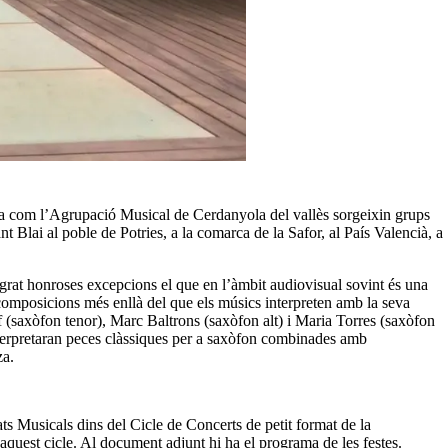
da com l’Agrupació Musical de Cerdanyola del vallès sorgeixin grups
 Blai al poble de Potries, a la comarca de la Safor, al País Valencià, a
lgrat honroses excepcions el que en l’àmbit audiovisual sovint és una
composicions més enllà del que els músics interpreten amb la seva
 (saxòfon tenor), Marc Baltrons (saxòfon alt) i Maria Torres (saxòfon
interpretaran peces clàssiques per a saxòfon combinades amb
a.
ats Musicals dins del Cicle de Concerts de petit format de la
quest cicle. Al document adjunt hi ha el programa de les festes.