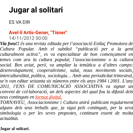
Jugar al solitari
ES VA DIR
Avel·lí Artís-Gener, "Tísner"
14/11/2012 00:00
Via fora!!
és una revista editada per l’associació Enllaç Promotora d
Cultura Popular. Amb el subtítol “publicació per a la gent
culturalment activa”, es va especialitzar de bon començament en
temes com ara la cultura popular, l’associacionisme o la cultura
social. Ben aviat, però, va ampliar la temàtica a d’altres camps:
desenvolupament, cooperativisme, salut, nous moviments socials,
interculturalitat, política, sociologia… Amb una periodicitat trimestral,
se’n van editar seixanta sis números entre els anys 1984 i 2001. L’any
2011, l’ENS DE COMUNICACIÓ ASSOCIATIVA va signar un
conveni de col·laboració, un dels aspectes del qual fou la difusió dels
seus continguts en
format digital.
TORNAVEU, Associacionisme i Cultura anirà publicant regularment
alguns dels seus treballs que, ja sigui pels continguts, per la seva
simbologia o per les seves propostes, continuen essent de molta
actualitat.
Jugar al solitari.