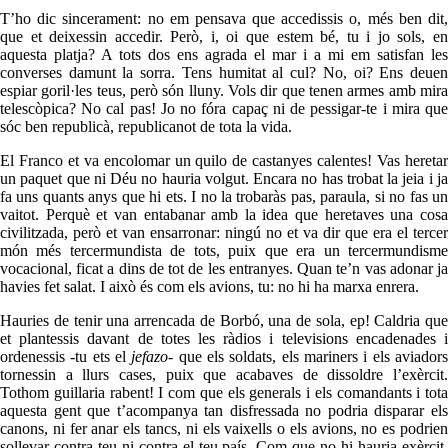
T’ho dic sincerament: no em pensava que accedissis o, més ben dit,
que et deixessin accedir. Però, i, oi que estem bé, tu i jo sols, en
aquesta platja? A tots dos ens agrada el mar i a mi em satisfan les
converses damunt la sorra. Tens humitat al cul? No, oi? Ens deuen
espiar goril·les teus, però són lluny. Vols dir que tenen armes amb mira
telescòpica? No cal pas! Jo no fóra capaç ni de pessigar-te i mira que
sóc ben republicà, republicanot de tota la vida.
El Franco et va encolomar un quilo de castanyes calentes! Vas heretar
un paquet que ni Déu no hauria volgut. Encara no has trobat la jeia i ja
fa uns quants anys que hi ets. I no la trobaràs pas, paraula, si no fas un
vaitot. Perquè et van entabanar amb la idea que heretaves una cosa
civilitzada, però et van ensarronar: ningú no et va dir que era el tercer
món més tercermundista de tots, puix que era un tercermundisme
vocacional, ficat a dins de tot de les entranyes. Quan te’n vas adonar ja
havies fet salat. I això és com els avions, tu: no hi ha marxa enrera.
Hauries de tenir una arrencada de Borbó, una de sola, ep! Caldria que
et plantessis davant de totes les ràdios i televisions encadenades i
ordenessis -tu ets el
jefazo-
que els soldats, els mariners i els aviador
tornessin a llurs cases, puix que acabaves de dissoldre l’exèrcit.
Tothom guillaria rabent! I com que els generals i els comandants i tota
aquesta gent que t’acompanya tan disfressada no podria disparar els
canons, ni fer anar els tancs, ni els vaixells o els avions, no es podrien
sollevar contra teu ni contra el teu país. Com que no hi hauria exèrcit,