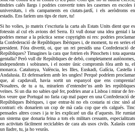
tindries calés llargs i podries convertir totes les casernes en escoles i
universitats, i els campaments en ciutats-jardí, i els aeròdroms en
estadis. Ens faríem uns tips de riure, tu!
Si ho volies, jo mateix t’escriuria la carta als Estats Units dient que es
fotessin al cul els avions del Serra. Et vull donar una idea genial i la
podries menar a la pràctica sense copyrights ni res: podries proclamar
la Confederació de Repúbliques Ibèriques i, de moment, tu en series el
president. Fóra divertit, oi, que un rei presidís una Confederació de
Repúbliques? Timagines la cara que fotrien els Pinochets i tota aquesta
gentalla? Però vull dir Repúbliques de debò, completament autònomes,
independents i sobiranes, i el nostre únic compromís fóra amb tu, el
monarca. Catalunya, València, les Illes, Euskadi, Galícia, Castella i
Andalusia. Et defensaríem amb les ungles! Perquè podríem proclamar
que, al capdavall, havia sortit un espanyol que ens comprenia!
Nosaltres, de tu a tu, miraríem d’entendre’ns amb les repúbliques
veïnes. Si un dia no sabies què fer, podries anar a Lisboa i mirar de fer-
los veure que Portugal no faria cap mal paper en una Confederació de
Repúbliques Ibèriques, i que entrar-hi no els costaria ni cinc sinó al
contrari: els donaríem un cop de mà cada cop que els calgués. Tinc
pensades altres coses i ja te les explicaré un dia d’aquests. He rumiat
un sistema que donaria feina a tots els militars cessants, especialitzats
en activitats fàcilment reciclables de cara als usos civils. Xalaràs com
un lladre, tu, ja ho veuràs.