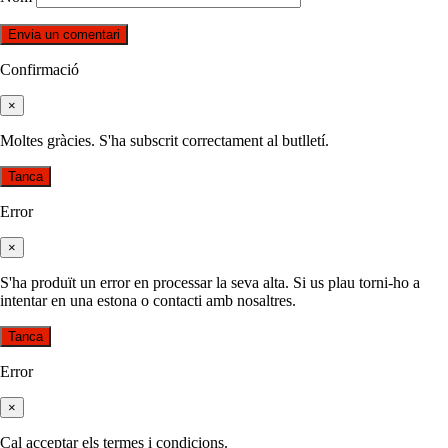
Confirmació
×
Moltes gràcies. S'ha subscrit correctament al butlletí.
Tanca
Error
×
S'ha produït un error en processar la seva alta. Si us plau torni-ho a
intentar en una estona o contacti amb nosaltres.
Tanca
Error
×
Cal acceptar els termes i condicions.