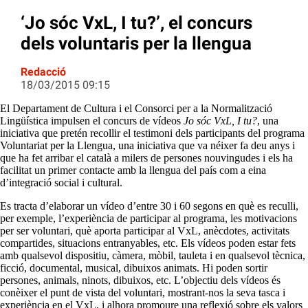
‘Jo sóc VxL, I tu?’, el concurs
dels voluntaris per la llengua
Redacció
18/03/2015 09:15
El Departament de Cultura i el Consorci per a la Normalització
Lingüística impulsen el concurs de vídeos
Jo sóc VxL, I tu?
, una
iniciativa que pretén recollir el testimoni dels participants del programa
Voluntariat per la Llengua, una iniciativa que va néixer fa deu anys i
que ha fet arribar el català a milers de persones nouvingudes i els ha
facilitat un primer contacte amb la llengua del país com a eina
d’integració social i cultural.
Es tracta d’elaborar un vídeo d’entre 30 i 60 segons en què es reculli,
per exemple, l’experiència de participar al programa, les motivacions
per ser voluntari, què aporta participar al VxL, anècdotes, activitats
compartides, situacions entranyables, etc. Els vídeos poden estar fets
amb qualsevol dispositiu, càmera, mòbil, tauleta i en qualsevol tècnica,
ficció, documental, musical, dibuixos animats. Hi poden sortir
persones, animals, ninots, dibuixos, etc. L’objectiu dels vídeos és
conèixer el punt de vista del voluntari, mostrant-nos la seva tasca i
experiència en el VxL, i alhora promoure una reflexió sobre els valors