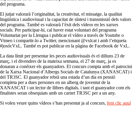
del programa.
El jutjat valorarà l’originalitat, la creativitat, el missatge, la qualitat
lingüística i audiovisual i la capacitat de síntesi i transmissió dels valors
del programa. També es valorarà l’èxit dels vídeos en les xarxes
socials. Per participar-hi, cal haver estat voluntari del programa
Voluntariat per la Llengua i publicar el vídeo a través de Youtube o
Vimeo i compartir-lo a Twitter, mencionant @vxlcat i amb l’etiqueta
#josócVxL. També es pot publicar en la pàgina de Facebook de VxL.
La data límit per presentar les peces audiovisuals és el dilluns 23 de
març, i el divendres de la mateixa setmana, el 27 de març, ja es
donaran a conèixer els guanyadors. El concurs compta amb el patrocini
de la Xarxa Nacional d’Albergs Socials de Catalunya (XANASCAT) i
del TR3SC. El guanyador rebrà una estada d’un dia en pensió
completa per a dues persones en un alberg de joventut de la
XANASCAT i un lector de llibres digitals, i tant el guanyador com els
finalistes seran obsequiats amb un carnet TR3SC per a un any.
Si voleu veure quins vídeos s’han presentat ja al concurs,
fent clic aquí