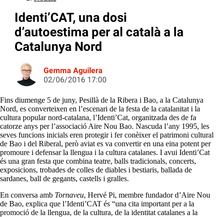
Identi’CAT, una dosi
d’autoestima per al català a la
Catalunya Nord
Gemma Aguilera
02/06/2016 17:00
Fins diumenge 5 de juny, Pesillà de la Ribera i Bao, a la Catalunya
Nord, es converteixen en l’escenari de la festa de la catalanitat i la
cultura popular nord-catalana, l’Identi’Cat, organitzada des de fa
catorze anys per l’associació Aire Nou Bao. Nascuda l’any 1995, les
seves funcions inicials eren protegir i fer conèixer el patrimoni cultural
de Bao i del Riberal, però aviat es va convertir en una eina potent per
promoure i defensar la llengua i la cultura catalanes. I avui Identi’Cat
és una gran festa que combina teatre, balls tradicionals, concerts,
exposicions, trobades de colles de diables i bestiaris, ballada de
sardanes, ball de gegants, castells i gralles.
En conversa amb
Tornaveu
, Hervé Pi, membre fundador d’Aire Nou
de Bao, explica que l’Identi’CAT és “una cita important per a la
promoció de la llengua, de la cultura, de la identitat catalanes a la