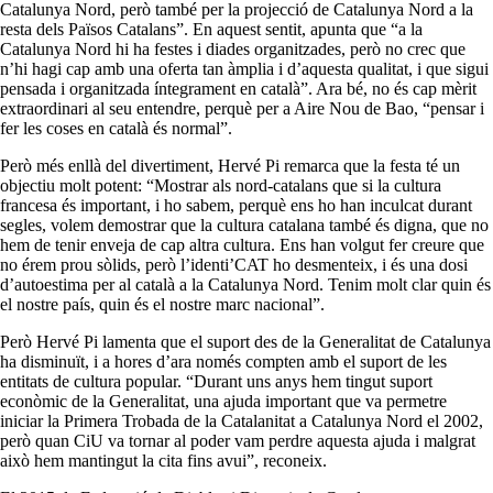
Catalunya Nord, però també per la projecció de Catalunya Nord a la
resta dels Països Catalans”. En aquest sentit, apunta que “a la
Catalunya Nord hi ha festes i diades organitzades, però no crec que
n’hi hagi cap amb una oferta tan àmplia i d’aquesta qualitat, i que sigui
pensada i organitzada íntegrament en català”. Ara bé, no és cap mèrit
extraordinari al seu entendre, perquè per a Aire Nou de Bao, “pensar i
fer les coses en català és normal”.
Però més enllà del divertiment, Hervé Pi remarca que la festa té un
objectiu molt potent: “Mostrar als nord-catalans que si la cultura
francesa és important, i ho sabem, perquè ens ho han inculcat durant
segles, volem demostrar que la cultura catalana també és digna, que no
hem de tenir enveja de cap altra cultura. Ens han volgut fer creure que
no érem prou sòlids, però l’identi’CAT ho desmenteix, i és una dosi
d’autoestima per al català a la Catalunya Nord. Tenim molt clar quin és
el nostre país, quin és el nostre marc nacional”.
Però Hervé Pi lamenta que el suport des de la Generalitat de Catalunya
ha disminuït, i a hores d’ara només compten amb el suport de les
entitats de cultura popular. “Durant uns anys hem tingut suport
econòmic de la Generalitat, una ajuda important que va permetre
iniciar la Primera Trobada de la Catalanitat a Catalunya Nord el 2002,
però quan CiU va tornar al poder vam perdre aquesta ajuda i malgrat
això hem mantingut la cita fins avui”, reconeix.