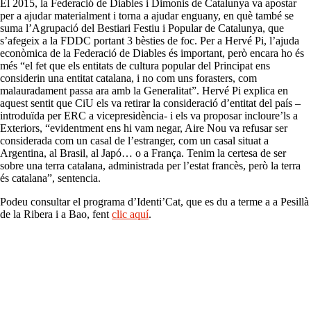
El 2015, la Federació de Diables i Dimonis de Catalunya va apostar
per a ajudar materialment i torna a ajudar enguany, en què també se
suma l’Agrupació del Bestiari Festiu i Popular de Catalunya, que
s’afegeix a la FDDC portant 3 bèsties de foc. Per a Hervé Pi, l’ajuda
econòmica de la Federació de Diables és important, però encara ho és
més “el fet que els entitats de cultura popular del Principat ens
considerin una entitat catalana, i no com uns forasters, com
malauradament passa ara amb la Generalitat”. Hervé Pi explica en
aquest sentit que CiU els va retirar la consideració d’entitat del país –
introduïda per ERC a vicepresidència- i els va proposar incloure’ls a
Exteriors, “evidentment ens hi vam negar, Aire Nou va refusar ser
considerada com un casal de l’estranger, com un casal situat a
Argentina, al Brasil, al Japó… o a França. Tenim la certesa de ser
sobre una terra catalana, administrada per l’estat francès, però la terra
és catalana”, sentencia.
Podeu consultar el programa d’Identi’Cat, que es du a terme a a Pesillà
de la Ribera i a Bao, fent
clic aquí
.