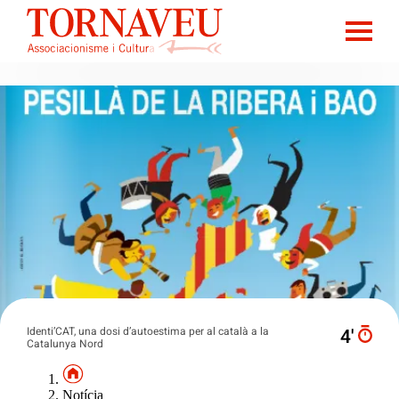
Identi’CAT, una dosi d’autoestima per al català a la
4′
Catalunya Nord
Notícia