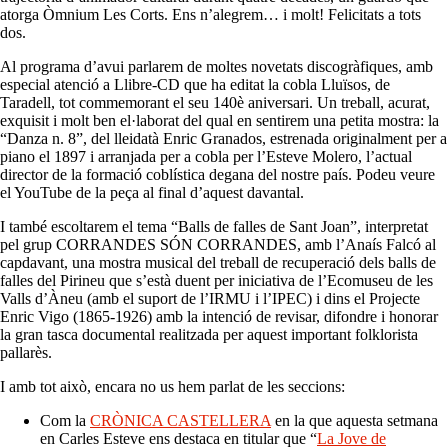
atorga Òmnium Les Corts. Ens n’alegrem… i molt! Felicitats a tots
dos.
Al programa d’avui parlarem de moltes novetats discogràfiques, amb
especial atenció a Llibre-CD que ha editat la cobla Lluïsos, de
Taradell, tot commemorant el seu 140è aniversari. Un treball, acurat,
exquisit i molt ben el·laborat del qual en sentirem una petita mostra: la
“Danza n. 8”, del lleidatà Enric Granados, estrenada originalment per a
piano el 1897 i arranjada per a cobla per l’Esteve Molero, l’actual
director de la formació coblística degana del nostre país. Podeu veure
el YouTube de la peça al final d’aquest davantal.
I també escoltarem el tema “Balls de falles de Sant Joan”, interpretat
pel grup CORRANDES SÓN CORRANDES, amb l’Anaís Falcó al
capdavant, una mostra musical del treball de recuperació dels balls de
falles del Pirineu que s’està duent per iniciativa de l’Ecomuseu de les
Valls d’Àneu (amb el suport de l’IRMU i l’IPEC) i dins el Projecte
Enric Vigo (1865-1926) amb la intenció de revisar, difondre i honorar
la gran tasca documental realitzada per aquest important folklorista
pallarès.
I amb tot això, encara no us hem parlat de les seccions:
Com la
CRÒNICA CASTELLERA
en la que aquesta setmana
en Carles Esteve ens destaca en titular que “
La Jove de