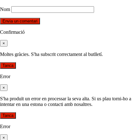
Nom
Confirmació
×
Moltes gràcies. S'ha subscrit correctament al butlletí.
Tanca
Error
×
S'ha produït un error en processar la seva alta. Si us plau torni-ho a
intentar en una estona o contacti amb nosaltres.
Tanca
Error
×