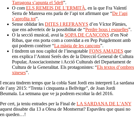
Tarragona s’apunta el 5de8
”.
O com
ELS REMEIS DE L’ERMITÀ
, en la que Fra Valentí
Serra de Manresa ens parla de l’api tot afirmant que “
De l’api
s’aprofita tot
”.
Sense oblidar les
DITES I REFRANYS
d’en Víctor Pàmies,
que ens adverteix de la possibilitat de “
Perdre bous i esquelles
”.
O la secció musical, avui la
SOPA DE CANÇONS
d’en Noè
Ribas, que ens porta com a convidat a en Pep Puigdemont amb
qui podrem conèixer “
La màgia de les cançons
”.
I tindrem un nou capítol de l’inesgotable
FONS AMADES
que
ens explica l’Antoni Serés des de la Direcció General de Cultura
Popular, Associacionisme i Acció Culturals del Departament de
Cultura de la Generalitat. Els protagonistes: “
Els textos d’ombres
xineses
”.
I encara tindrem temps que la cobla Sant Jordi ens interpreti La sardana
de l’any 2015: “Trenta i cinquanta a Bellvitge”, de Joan Jordi
Beumala. La setmana que ve ja podrem escoltar la del 2016.
Per cert, ja teniu entrades per la Final de
LA SARDANA DE L’ANY
aquest dissabte dia 13 a Olesa de Montserrat? Espavileu que quasi no
en queden…!